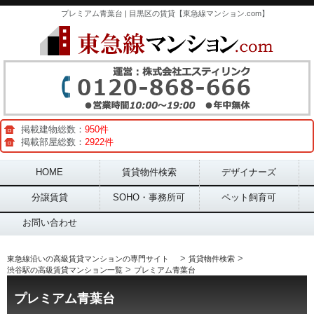
プレミアム青葉台 | 目黒区の賃貸【東急線マンション.com】
掲載建物総数：
950件
掲載部屋総数：
2922件
Main menu
HOME
賃貸物件検索
デザイナーズ
分譲賃貸
SOHO・事務所可
ペット飼育可
お問い合わせ
>
>
東急線沿いの高級賃貸マンションの専門サイト
賃貸物件検索
>
渋谷駅の高級賃貸マンション一覧
プレミアム青葉台
プレミアム青葉台