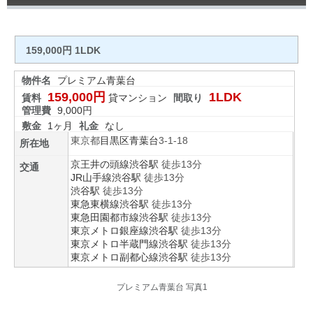
159,000円 1LDK
物件名
プレミアム青葉台
159,000円
1LDK
賃料
貸マンション
間取り
管理費
9,000円
敷金
1ヶ月
礼金
なし
東京都
目黒区
青葉台
3-1-18
所在地
京王井の頭線
渋谷駅
徒歩13分
交通
JR山手線
渋谷駅
徒歩13分
渋谷駅
徒歩13分
東急東横線
渋谷駅
徒歩13分
東急田園都市線
渋谷駅
徒歩13分
東京メトロ銀座線
渋谷駅
徒歩13分
東京メトロ半蔵門線
渋谷駅
徒歩13分
東京メトロ副都心線
渋谷駅
徒歩13分