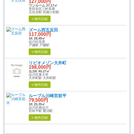
127,000円
ワンルーム 37.17㎡
世田谷区三軒茶屋
元住吉駅 武蔵小杉駅
» 物件詳細
ズーム西五反田
117,000円
1K 28.49㎡
品川区荏原
戸越駅 戸越駅
» 物件詳細
リビオメゾン大井町
198,000円
1LDK 40.27㎡
品川区東大井
大井町駅 大井町駅
» 物件詳細
ルーブル川崎宮前平
79,500円
1K 25.35㎡
品川区南品川
宮前平駅 鷺沼駅
» 物件詳細