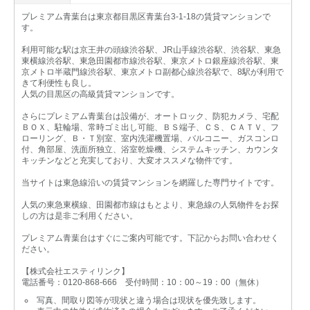
プレミアム青葉台は東京都目黒区青葉台3-1-18の賃貸マンションで
す。
利用可能な駅は京王井の頭線渋谷駅、JR山手線渋谷駅、渋谷駅、東急
東横線渋谷駅、東急田園都市線渋谷駅、東京メトロ銀座線渋谷駅、東
京メトロ半蔵門線渋谷駅、東京メトロ副都心線渋谷駅で、8駅が利用で
きて利便性も良し。
人気の目黒区の高級賃貸マンションです。
さらにプレミアム青葉台は設備が、オートロック、防犯カメラ、宅配
ＢＯＸ、駐輪場、常時ゴミ出し可能、ＢＳ端子、ＣＳ、ＣＡＴＶ、フ
ローリング、Ｂ・Ｔ別室、室内洗濯機置場、バルコニー、ガスコンロ
付、角部屋、洗面所独立、浴室乾燥機、システムキッチン、カウンタ
キッチンなどと充実しており、大変オススメな物件です。
当サイトは東急線沿いの賃貸マンションを網羅した専門サイトです。
人気の東急東横線、田園都市線はもとより、東急線の人気物件をお探
しの方は是非ご利用ください。
プレミアム青葉台はすぐにご案内可能です。下記からお問い合わせく
ださい。
【株式会社エスティリンク】
電話番号：0120-868-666 受付時間：10：00～19：00（無休）
写真、間取り図等が現状と違う場合は現状を優先致します。