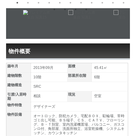
物件概要
築年月
面積
2013年09月
45.41㎡
建物階数
部屋所在階
10階
6階
建物構造
SRC
引渡/入居時
現況
相談
空室
期
物件特徴
デザイナーズ
物件設備
オートロック、防犯カメラ、宅配ＢＯＸ、駐輪場、常時
ゴミ出し可能、ＢＳ端子、ＣＳ、ＣＡＴＶ、フローリン
グ、Ｂ・Ｔ別室、室内洗濯機置場、バルコニー、ガスコ
ンロ付、角部屋、洗面所独立、浴室乾燥機、システムキ
ッチン、カウンタキッチン