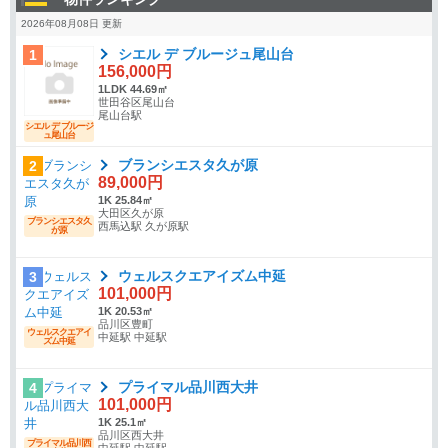
2026年08月08日 更新
シエル デ ブルージュ尾山台
1
156,000円
1LDK 44.69㎡
世田谷区尾山台
尾山台駅
シエル デ ブルージ
ュ尾山台
ブランシエスタ久が原
2
89,000円
1K 25.84㎡
大田区久が原
ブランシエスタ久
西馬込駅 久が原駅
が原
ウェルスクエアイズム中延
3
101,000円
1K 20.53㎡
品川区豊町
ウェルスクエアイ
中延駅 中延駅
ズム中延
プライマル品川西大井
4
101,000円
1K 25.1㎡
品川区西大井
プライマル品川西
中延駅 中延駅