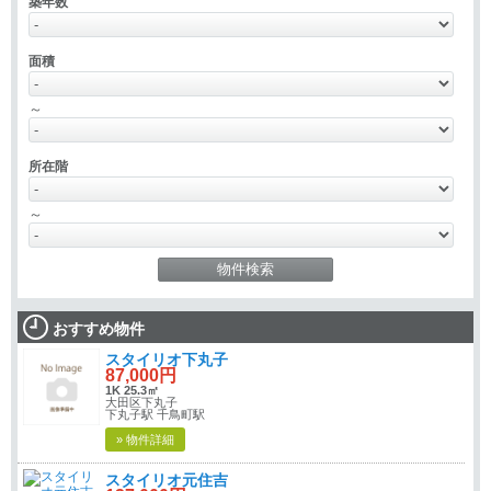
築年数
面積
～
所在階
～
おすすめ物件
スタイリオ下丸子
87,000円
1K 25.3㎡
大田区下丸子
下丸子駅 千鳥町駅
» 物件詳細
スタイリオ元住吉