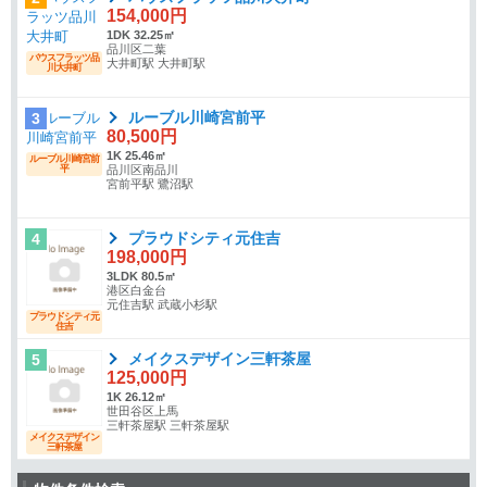
154,000円
1DK 32.25㎡
品川区二葉
バウスフラッツ品
大井町駅 大井町駅
川大井町
ルーブル川崎宮前平
3
80,500円
1K 25.46㎡
ルーブル川崎宮前
平
品川区南品川
宮前平駅 鷺沼駅
プラウドシティ元住吉
4
198,000円
3LDK 80.5㎡
港区白金台
元住吉駅 武蔵小杉駅
プラウドシティ元
住吉
メイクスデザイン三軒茶屋
5
125,000円
1K 26.12㎡
世田谷区上馬
三軒茶屋駅 三軒茶屋駅
メイクスデザイン
三軒茶屋