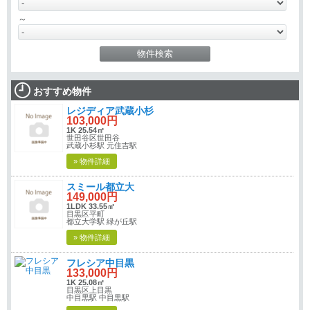
～
おすすめ物件
レジディア武蔵小杉
103,000円
1K 25.54㎡
世田谷区世田谷
武蔵小杉駅 元住吉駅
» 物件詳細
スミール都立大
149,000円
1LDK 33.55㎡
目黒区平町
都立大学駅 緑が丘駅
» 物件詳細
フレシア中目黒
133,000円
1K 25.08㎡
目黒区上目黒
中目黒駅 中目黒駅