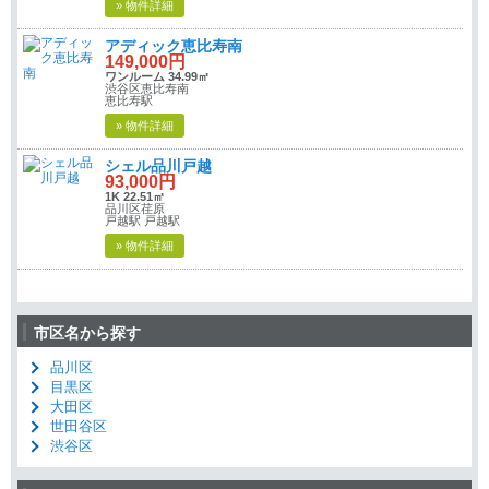
» 物件詳細
アディック恵比寿南
149,000円
ワンルーム 34.99㎡
渋谷区恵比寿南
恵比寿駅
» 物件詳細
シェル品川戸越
93,000円
1K 22.51㎡
品川区荏原
戸越駅 戸越駅
» 物件詳細
市区名から探す
品川区
目黒区
大田区
世田谷区
渋谷区