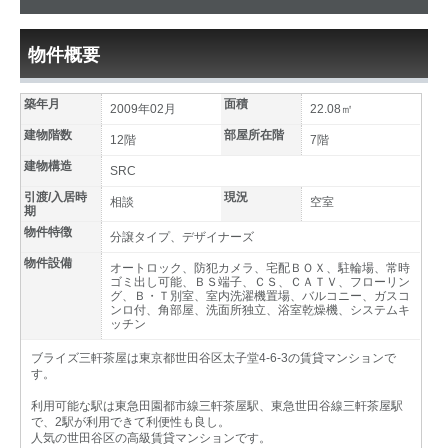
物件概要
築年月
面積
2009年02月
22.08㎡
建物階数
部屋所在階
12階
7階
建物構造
SRC
引渡/入居時
現況
相談
空室
期
物件特徴
分譲タイプ、デザイナーズ
物件設備
オートロック、防犯カメラ、宅配ＢＯＸ、駐輪場、常時
ゴミ出し可能、ＢＳ端子、ＣＳ、ＣＡＴＶ、フローリン
グ、Ｂ・Ｔ別室、室内洗濯機置場、バルコニー、ガスコ
ンロ付、角部屋、洗面所独立、浴室乾燥機、システムキ
ッチン
ブライズ三軒茶屋は東京都世田谷区太子堂4-6-3の賃貸マンションで
す。
利用可能な駅は東急田園都市線三軒茶屋駅、東急世田谷線三軒茶屋駅
で、2駅が利用できて利便性も良し。
人気の世田谷区の高級賃貸マンションです。