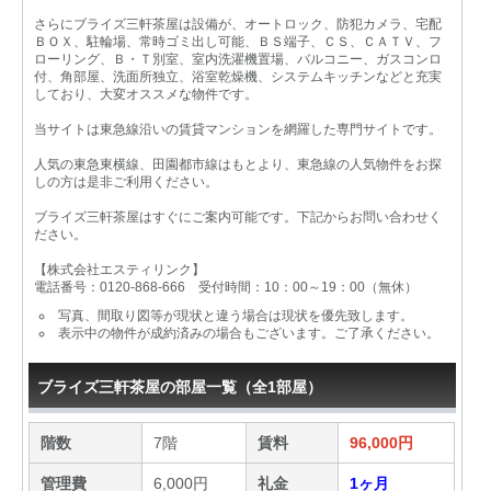
さらにブライズ三軒茶屋は設備が、オートロック、防犯カメラ、宅配
ＢＯＸ、駐輪場、常時ゴミ出し可能、ＢＳ端子、ＣＳ、ＣＡＴＶ、フ
ローリング、Ｂ・Ｔ別室、室内洗濯機置場、バルコニー、ガスコンロ
付、角部屋、洗面所独立、浴室乾燥機、システムキッチンなどと充実
しており、大変オススメな物件です。
当サイトは東急線沿いの賃貸マンションを網羅した専門サイトです。
人気の東急東横線、田園都市線はもとより、東急線の人気物件をお探
しの方は是非ご利用ください。
ブライズ三軒茶屋はすぐにご案内可能です。下記からお問い合わせく
ださい。
【株式会社エスティリンク】
電話番号：0120-868-666 受付時間：10：00～19：00（無休）
写真、間取り図等が現状と違う場合は現状を優先致します。
表示中の物件が成約済みの場合もございます。ご了承ください。
ブライズ三軒茶屋の部屋一覧（全1部屋）
階数
7階
賃料
96,000円
管理費
6,000円
礼金
1ヶ月