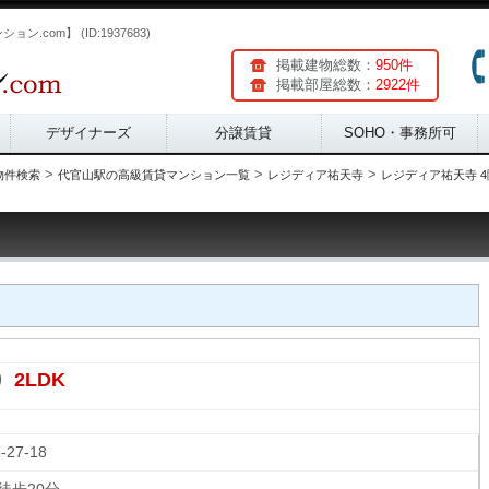
.com】 (ID:1937683)
掲載建物総数：
950件
掲載部屋総数：
2922件
デザイナーズ
分譲賃貸
SOHO・事務所可
>
>
>
物件検索
代官山駅の高級賃貸マンション一覧
レジディア祐天寺
レジディア祐天寺 4階
2LDK
り
5-27-18