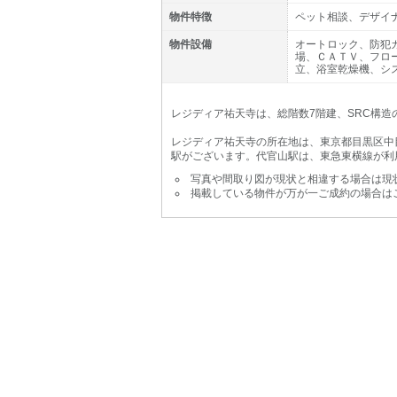
物件特徴
ペット相談、デザイ
物件設備
オートロック、防犯
場、ＣＡＴＶ、フロ
立、浴室乾燥機、シ
レジディア祐天寺は、総階数7階建、SRC構造の
レジディア祐天寺の所在地は、東京都目黒区中目
駅がございます。代官山駅は、東急東横線が利
写真や間取り図が現状と相違する場合は現
掲載している物件が万が一ご成約の場合は