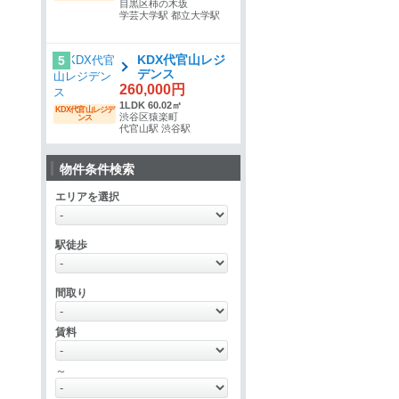
目黒区柿の木坂
学芸大学駅 都立大学駅
KDX代官山レジ
5
デンス
260,000円
1LDK 60.02㎡
KDX代官山レジデ
渋谷区猿楽町
ンス
代官山駅 渋谷駅
物件条件検索
エリアを選択
駅徒歩
間取り
賃料
～