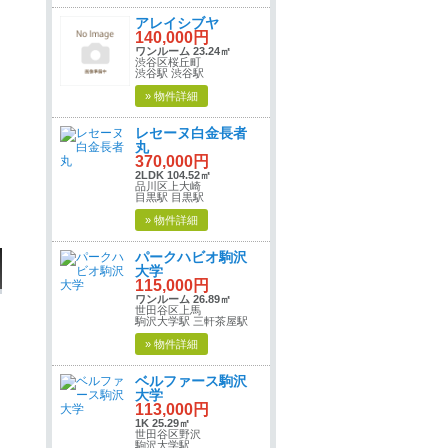
アレイシブヤ
140,000円
ワンルーム 23.24㎡
渋谷区桜丘町
渋谷駅 渋谷駅
» 物件詳細
レセーヌ白金長者
丸
370,000円
2LDK 104.52㎡
品川区上大崎
目黒駅 目黒駅
» 物件詳細
パークハビオ駒沢
大学
115,000円
ワンルーム 26.89㎡
世田谷区上馬
駒沢大学駅 三軒茶屋駅
» 物件詳細
ベルファース駒沢
大学
113,000円
1K 25.29㎡
世田谷区野沢
駒沢大学駅