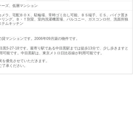
ナーズ、低層マンション
カメラ、宅配ＢＯＸ、駐輪場、常時ゴミ出し可能、ＢＳ端子、ＣＳ、バイク置き
ーリング、Ｂ・Ｔ別室、室内洗濯機置場、バルコニー、ガスコンロ付、洗面所独
ステムキッチン
貸マンションです。2006年09月築の物件です。
黒5-27-18です。最寄り駅である中目黒駅までは徒歩13分で、少し歩きますと
用可能です。中目黒駅は、東京メトロ日比谷線が利用可能です。
状を優先させていただきます。
ご了承ください。