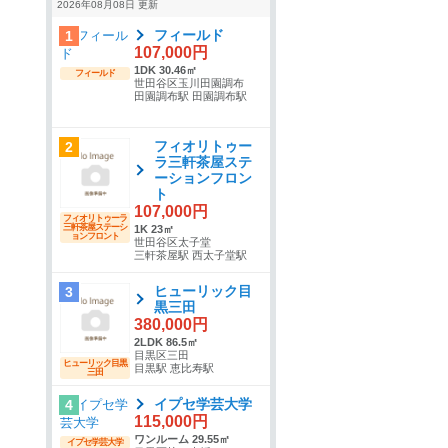
2026年08月08日 更新
フィールド
1
107,000円
1DK 30.46㎡
フィールド
世田谷区玉川田園調布
田園調布駅 田園調布駅
フィオリトゥー
2
ラ三軒茶屋ステ
ーションフロン
ト
107,000円
フィオリトゥーラ
三軒茶屋ステーシ
1K 23㎡
ョンフロント
世田谷区太子堂
三軒茶屋駅 西太子堂駅
ヒューリック目
3
黒三田
380,000円
2LDK 86.5㎡
目黒区三田
ヒューリック目黒
目黒駅 恵比寿駅
三田
イプセ学芸大学
4
115,000円
ワンルーム 29.55㎡
イプセ学芸大学