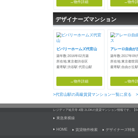
→物件詳細
→物件
デザイナーズマンション
ビバリーホームズ代官山
アレーロ自由が
築年数:2016年02月築
築年数:2017年09
所在地:東京都渋谷区
所在地:東京都世
最寄駅:渋谷駅 代官山駅
最寄駅:自由が丘駅
→物件詳細
→物件
>代官山駅の高級賃貸マンション一覧に戻る
レジディア祐天寺 4階 2LDKの賃貸マンション情報です。
東急東横線
HOME
賃貸物件検索
デザイナーズ特集