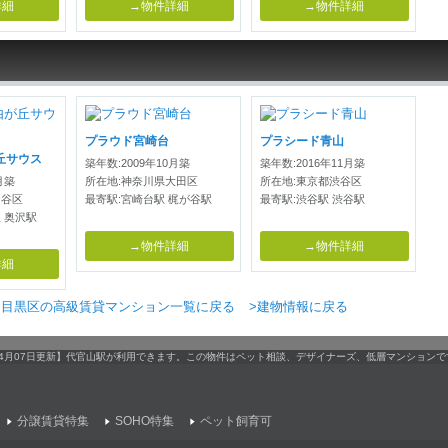
詳細
→物件詳細
→物件詳細
プラウド宮崎台
プラシード青山
丘サウス
築年数:2009年10月築
築年数:2016年11月築
月築
所在地:神奈川県大田区
所在地:東京都渋谷区
田谷区
最寄駅:宮崎台駅 梶が谷駅
最寄駅:渋谷駅 渋谷駅
 奥沢駅
→物件詳細
→物件詳細
詳細
>目黒区の高級賃貸マンション一覧に戻る
>建物情報に戻る
【04月07日更新】代官山駅が利用できます。この物件はペット相談、デザイナーズ、低層マンション
分譲賃貸特集
SOHO特集
ペット飼育可