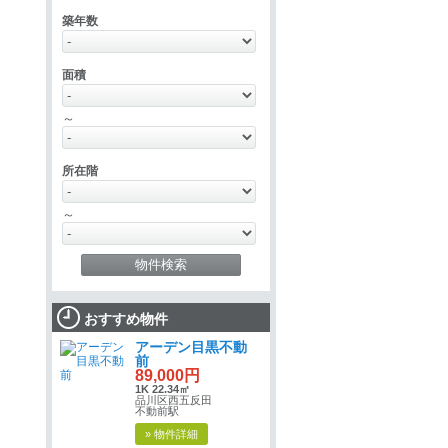
築年数
面積
～
所在階
～
おすすめ物件
アーデン目黒不動
前
89,000円
1K 22.34㎡
品川区西五反田
不動前駅
» 物件詳細