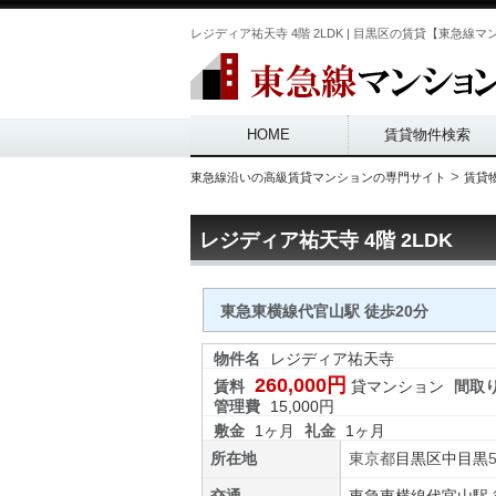
レジディア祐天寺 4階 2LDK | 目黒区の賃貸【東急線マンション
Main menu
HOME
賃貸物件検索
>
東急線沿いの高級賃貸マンションの専門サイト
賃貸
レジディア祐天寺 4階 2LDK
東急東横線代官山駅 徒歩20分
物件名
レジディア祐天寺
260,000円
賃料
貸マンション
間取
管理費
15,000円
敷金
1ヶ月
礼金
1ヶ月
所在地
東京都
目黒区
中目黒