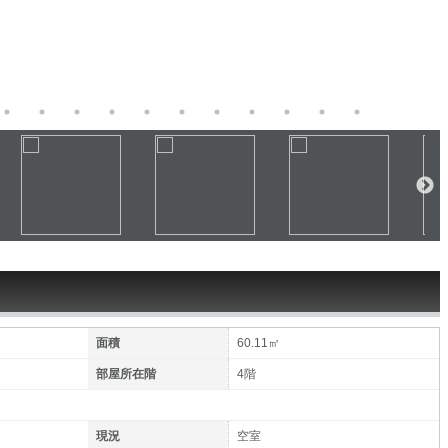
面積
60.11㎡
部屋所在階
4階
現況
空室