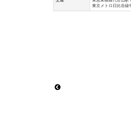
交通
東急東横線
代官山駅
東京メトロ日比谷線