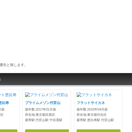
優先と致します。
件
恵比寿
プライムメゾン代官山
フラットサイカネ
月築
築年数:2017年01月築
築年数:2015年04月築
谷区
所在地:東京都目黒区
所在地:東京都渋谷区
最寄駅:代官山駅 中目黒駅
最寄駅:恵比寿駅 代官山駅