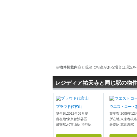
※物件掲載内容と現況に相違がある場合は現況を
レジディア祐天寺と同じ駅の物
プラウド代官山
ウエストコート
築年数:2012年03月築
築年数:2009年12
所在地:東京都渋谷区
所在地:東京都渋
最寄駅:代官山駅 渋谷駅
最寄駅:恵比寿駅