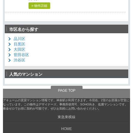
» 物件詳細
市区名から探す
品川区
目黒区
大田区
世田谷区
渋谷区
人気のマンション
PAGE TOP
アキュームの賃貸マンション情報です。神泉駅が利用できます。今現在、2室のお部屋が空室に
なっています。この物件はデザイナーズ、事務所使用可、SOHO向き、低層マンションです。
敷金ゼロでお得に契約が可能です。ぜひお気軽にお問い合わせください。
東急東横線
HOME