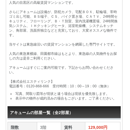
人気の目黒区の高級賃貸マンションです。
さらにアキュームは設備が、防犯カメラ、宅配ＢＯＸ、駐輪場、常時
ゴミ出し可能、ＢＳ端子、ＣＳ、バイク置き場、ＣＡＴＶ、24時間セ
キュリティ、フローリング、Ｂ・Ｔ別室、室内洗濯機置場、24時間換
気システム、ＩＨクッキングヒータ、浴室乾燥機、システムキッチ
ン、角部屋、洗面所独立などと充実しており、大変オススメな物件で
す。
当サイトは東急線沿いの賃貸マンションを網羅した専門サイトです。
人気の東急東横線、田園都市線はもとより、東急線の人気物件をお探
しの方は是非ご利用ください。
アキュームはすぐにご案内可能です。下記からお問い合わせくださ
い。
【株式会社エスティリンク】
電話番号：0120-868-666 受付時間：10：00～19：00（無休）
写真、間取り図等が現状と違う場合は現状を優先致します。
表示中の物件が成約済みの場合もございます。ご了承ください。
アキュームの部屋一覧（全2部屋）
階数
3階
賃料
129,000円