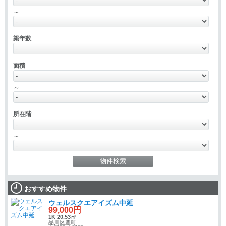
～
築年数
面積
～
所在階
～
おすすめ物件
ウェルスクエアイズム中延
99,000円
1K 20.53㎡
品川区豊町