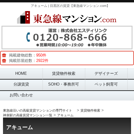
アキューム | 目黒区の賃貸【東急線マンション.com】
掲載建物総数：
950件
掲載部屋総数：
2922件
Main menu
HOME
賃貸物件検索
デザイナーズ
分譲賃貸
SOHO・事務所可
ペット飼育可
お問い合わせ
>
>
東急線沿いの高級賃貸マンションの専門サイト
賃貸物件検索
>
神泉駅の高級賃貸マンション一覧
アキューム
アキューム