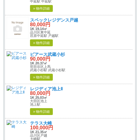
中延駅 中延駅
» 物件詳細
スペックレジデンス戸越
80,000円
1K 19.14㎡
品川区東中延
荏原中延駅 戸越駅
» 物件詳細
ピアース武蔵小杉
90,000円
1K 20.37㎡
世田谷区上馬
武蔵小杉駅 武蔵小杉駅
» 物件詳細
レジディア池上Ⅱ
80,000円
1K 25.03㎡
大田区池上
池上駅
» 物件詳細
テラス大崎
100,000円
1K 21.35㎡
品川区戸越
大崎駅