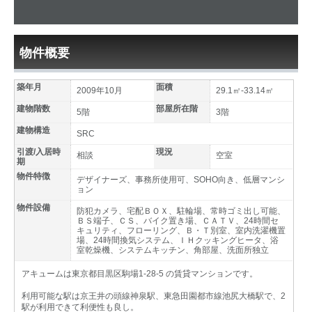
物件概要
築年月
面積
2009年10月
29.1㎡-33.14㎡
建物階数
部屋所在階
5階
3階
建物構造
SRC
引渡/入居時
現況
相談
空室
期
物件特徴
デザイナーズ、事務所使用可、SOHO向き、低層マンシ
ョン
物件設備
防犯カメラ、宅配ＢＯＸ、駐輪場、常時ゴミ出し可能、
ＢＳ端子、ＣＳ、バイク置き場、ＣＡＴＶ、24時間セ
キュリティ、フローリング、Ｂ・Ｔ別室、室内洗濯機置
場、24時間換気システム、ＩＨクッキングヒータ、浴
室乾燥機、システムキッチン、角部屋、洗面所独立
アキュームは東京都目黒区駒場1-28-5 の賃貸マンションです。
利用可能な駅は京王井の頭線神泉駅、東急田園都市線池尻大橋駅で、2
駅が利用できて利便性も良し。