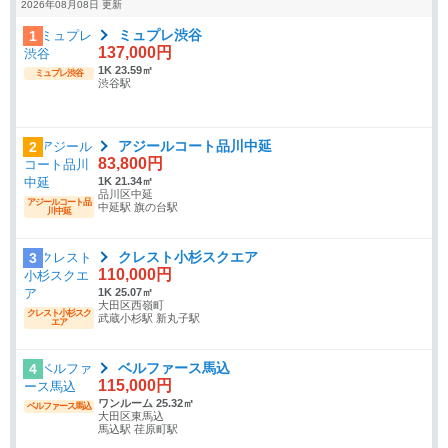
2026年08月08日 更新
ミュプレ渋谷
1
137,000円
1K 23.59㎡
ミュプレ渋谷
渋谷駅
アジールコート品川中延
2
83,800円
1K 21.34㎡
品川区中延
アジールコート品
中延駅 旗の台駅
川中延
クレスト小杉スクエア
3
110,000円
1K 25.07㎡
大田区西嶺町
クレスト小杉スク
武蔵小杉駅 新丸子駅
エア
ベルファース馬込
4
115,000円
ワンルーム 25.32㎡
ベルファース馬込
大田区東馬込
馬込駅 荏原町駅