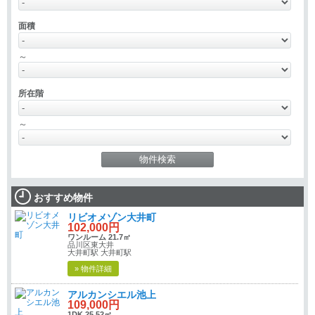
面積
～
所在階
～
おすすめ物件
リビオメゾン大井町
102,000円
ワンルーム 21.7㎡
品川区東大井
大井町駅 大井町駅
» 物件詳細
アルカンシエル池上
109,000円
1DK 25.52㎡