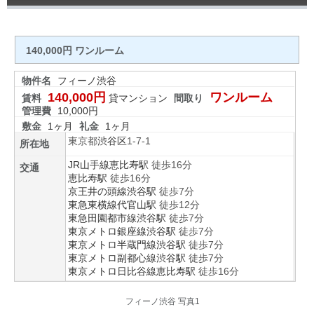
140,000円 ワンルーム
物件名
フィーノ渋谷
140,000円
ワンルーム
賃料
貸マンション
間取り
管理費
10,000円
敷金
1ヶ月
礼金
1ヶ月
東京都
渋谷区
1-7-1
所在地
JR山手線
恵比寿駅
徒歩16分
交通
恵比寿駅
徒歩16分
京王井の頭線
渋谷駅
徒歩7分
東急東横線
代官山駅
徒歩12分
東急田園都市線
渋谷駅
徒歩7分
東京メトロ銀座線
渋谷駅
徒歩7分
東京メトロ半蔵門線
渋谷駅
徒歩7分
東京メトロ副都心線
渋谷駅
徒歩7分
東京メトロ日比谷線
恵比寿駅
徒歩16分