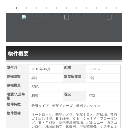
物件概要
築年月
面積
2010年06月
30.68㎡
建物階数
部屋所在階
4階
3階
建物構造
SRC
引渡/入居時
現況
相談
空室
期
物件特徴
分譲タイプ、デザイナーズ、低層マンション
物件設備
オートロック、防犯カメラ、宅配ＢＯＸ、駐輪場、常時
ゴミ出し可能、ＢＳ端子、ＣＳ、ＣＡＴＶ、フローリン
グ、Ｂ・Ｔ別室、室内洗濯機置場、バルコニー、ガスコ
ンロ付、洗面所独立、床暖房、浴室乾燥機、システムキ