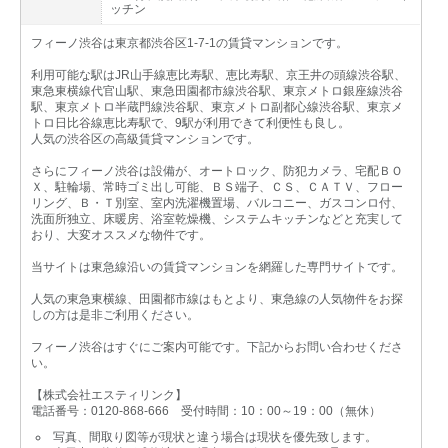
ッチン
フィーノ渋谷は東京都渋谷区1-7-1の賃貸マンションです。
利用可能な駅はJR山手線恵比寿駅、恵比寿駅、京王井の頭線渋谷駅、
東急東横線代官山駅、東急田園都市線渋谷駅、東京メトロ銀座線渋谷
駅、東京メトロ半蔵門線渋谷駅、東京メトロ副都心線渋谷駅、東京メ
トロ日比谷線恵比寿駅で、9駅が利用できて利便性も良し。
人気の渋谷区の高級賃貸マンションです。
さらにフィーノ渋谷は設備が、オートロック、防犯カメラ、宅配ＢＯ
Ｘ、駐輪場、常時ゴミ出し可能、ＢＳ端子、ＣＳ、ＣＡＴＶ、フロー
リング、Ｂ・Ｔ別室、室内洗濯機置場、バルコニー、ガスコンロ付、
洗面所独立、床暖房、浴室乾燥機、システムキッチンなどと充実して
おり、大変オススメな物件です。
当サイトは東急線沿いの賃貸マンションを網羅した専門サイトです。
人気の東急東横線、田園都市線はもとより、東急線の人気物件をお探
しの方は是非ご利用ください。
フィーノ渋谷はすぐにご案内可能です。下記からお問い合わせくださ
い。
【株式会社エスティリンク】
電話番号：0120-868-666 受付時間：10：00～19：00（無休）
写真、間取り図等が現状と違う場合は現状を優先致します。