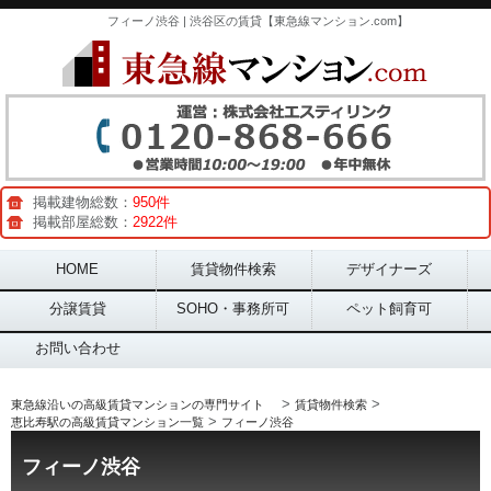
フィーノ渋谷 | 渋谷区の賃貸【東急線マンション.com】
掲載建物総数：
950件
掲載部屋総数：
2922件
Main menu
HOME
賃貸物件検索
デザイナーズ
分譲賃貸
SOHO・事務所可
ペット飼育可
お問い合わせ
>
>
東急線沿いの高級賃貸マンションの専門サイト
賃貸物件検索
>
恵比寿駅の高級賃貸マンション一覧
フィーノ渋谷
フィーノ渋谷