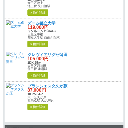
大田区池上
池上駅 矢口渡駅
» 物件詳細
ズーム都立大学
119,000円
ワンルーム 25.644㎡
目黒区中根
都立大学駅 自由が丘駅
» 物件詳細
クレヴィアリグゼ蒲田
105,000円
1DK 25㎡
大田区西蒲田
蒲田駅 蓮沼駅
» 物件詳細
ブランシエスタ久が原
87,000円
1K 25.84㎡
大田区久が原
西馬込駅 久が原駅
» 物件詳細