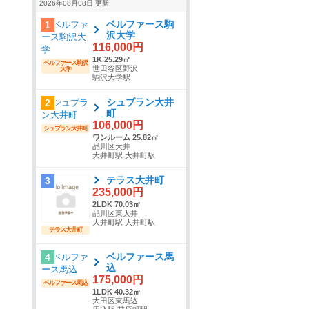
2026年08月08日 更新
ベルファース駒
1
沢大学
116,000円
1K 25.29㎡
ベルファース駒沢
世田谷区野沢
大学
駒沢大学駅
シュブラン大井
2
町
106,000円
シュブラン大井町
ワンルーム 25.82㎡
品川区大井
大井町駅 大井町駅
テラス大井町
3
235,000円
2LDK 70.03㎡
品川区東大井
大井町駅 大井町駅
テラス大井町
ベルファース馬
4
込
175,000円
ベルファース馬込
1LDK 40.32㎡
大田区東馬込