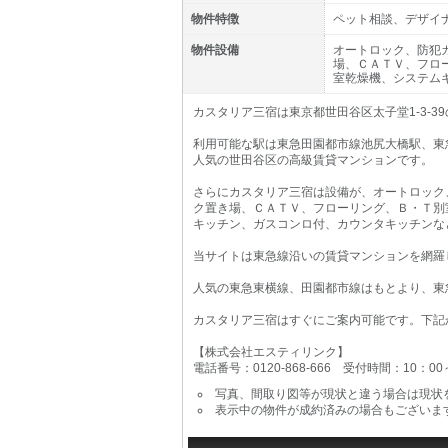
物件特徴
ペット相談、デザイ
物件設備
オートロック、防犯
場、ＣＡＴＶ、フロ
室乾燥機、システム
カスタリア三宿は東京都世田谷区太子堂1-3-3
利用可能な駅は東急田園都市線池尻大橋駅、東
人気の世田谷区の高級賃貸マンションです。
さらにカスタリア三宿は設備が、オートロック
ク置き場、ＣＡＴＶ、フローリング、Ｂ・Ｔ別
キッチン、ガスコンロ付、カウンタキッチンな
当サイトは東急線沿いの賃貸マンションを網羅
人気の東急東横線、田園都市線はもとより、東
カスタリア三宿はすぐにご案内可能です。下記
【株式会社エスティリンク】
電話番号：0120-868-666 受付時間：10：0
写真、間取り図等が現状と違う場合は現状
表示中の物件が成約済みの場合もございま