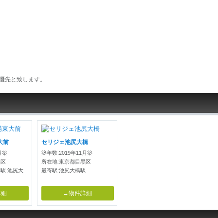
優先と致します。
大前
セリジェ池尻大橋
月築
築年数:2019年11月築
黒区
所在地:東京都目黒区
駅 池尻大
最寄駅:池尻大橋駅
詳細
→物件詳細