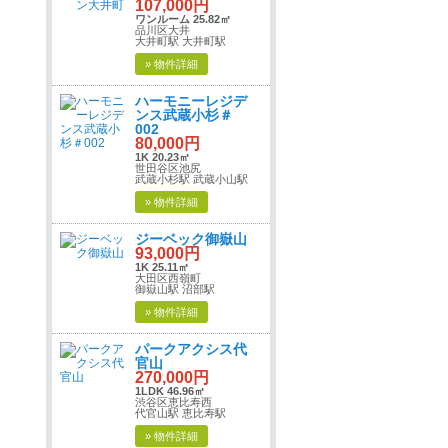
107,000円
ワンルーム 25.82㎡
品川区大井
大井町駅 大井町駅
» 物件詳細
ハーモニーレジデ
ンス武蔵小杉＃
002
80,000円
1K 20.23㎡
世田谷区池尻
武蔵小杉駅 武蔵小山駅
» 物件詳細
ジーベック御嶽山
93,000円
1K 25.11㎡
大田区西嶺町
御嶽山駅 沼部駅
» 物件詳細
パークアクシス代
官山
270,000円
1LDK 46.96㎡
渋谷区恵比寿西
代官山駅 恵比寿駅
» 物件詳細