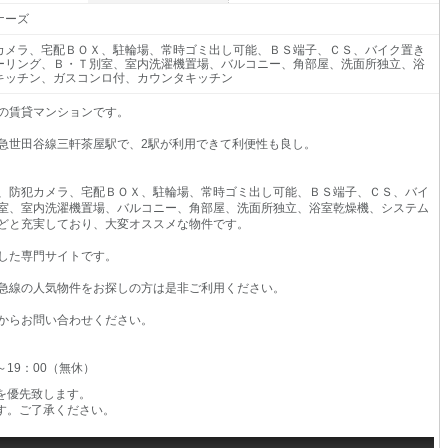
ナーズ
カメラ、宅配ＢＯＸ、駐輪場、常時ゴミ出し可能、ＢＳ端子、ＣＳ、バイク置き
ーリング、Ｂ・Ｔ別室、室内洗濯機置場、バルコニー、角部屋、洗面所独立、浴
キッチン、ガスコンロ付、カウンタキッチン
9の賃貸マンションです。
急世田谷線三軒茶屋駅で、2駅が利用できて利便性も良し。
、防犯カメラ、宅配ＢＯＸ、駐輪場、常時ゴミ出し可能、ＢＳ端子、ＣＳ、バイ
室、室内洗濯機置場、バルコニー、角部屋、洗面所独立、浴室乾燥機、システム
どと充実しており、大変オススメな物件です。
した専門サイトです。
急線の人気物件をお探しの方は是非ご利用ください。
からお問い合わせください。
0～19：00（無休）
を優先致します。
す。ご了承ください。