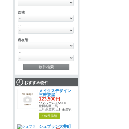
面積
～
所在階
～
おすすめ物件
メイクスデザイン
三軒茶屋
123,500円
ワンルーム 27.46㎡
世田谷区上馬
三軒茶屋駅 三軒茶屋駅
» 物件詳細
シュブラン大井町