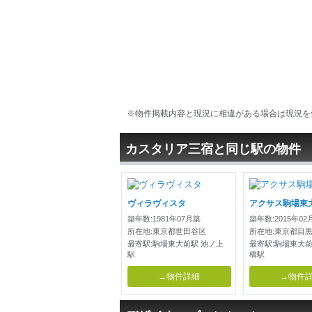
※物件掲載内容と現況に相違がある場合は現況を
カスタリア三宿と同じ駅の物件
ヴィラヴィスタ
アクサス駒場東
築年数:1981年07月築
築年数:2015年02
所在地:東京都世田谷区
所在地:東京都目
最寄駅:駒場東大前駅 池ノ上
最寄駅:駒場東大前
駅
橋駅
→物件詳細
→物件