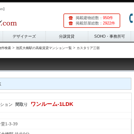
om】
掲載建物総数：
950件
掲載部屋総数：
2922件
デザイナーズ
分譲賃貸
SOHO・事務所可
>
>
物件検索
池尻大橋駅の高級賃貸マンション一覧
カスタリア三宿
K
ワンルーム-1LDK
ション
間取り
子堂
1-3-39