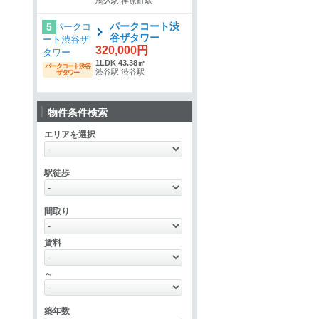
馬込駅 荏原町駅
パークコート渋
5
谷ザタワー
320,000円
1LDK 43.38㎡
パークコート渋谷
渋谷駅 渋谷駅
ザタワー
物件条件検索
エリアを選択
駅徒歩
間取り
賃料
～
築年数