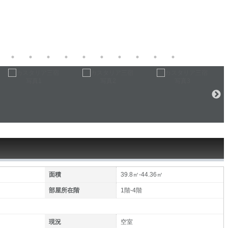
面積
39.8㎡-44.36㎡
部屋所在階
1階-4階
現況
空室