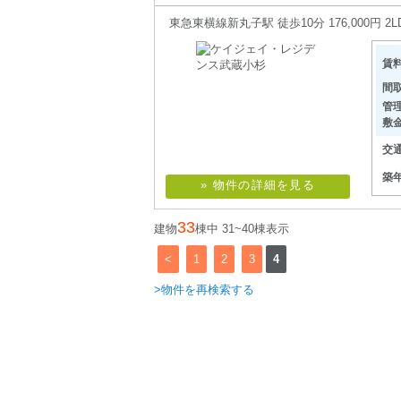
東急東横線新丸子駅 徒歩10分 176,000円 2L
賃
間
管
敷
交
築
» 物件の詳細を見る
33
建物
棟中 31~40棟表示
<
1
2
3
4
>物件を再検索する