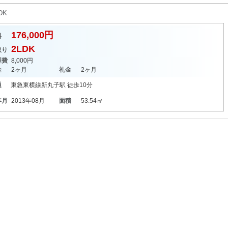
DK
176,000円
料
2LDK
取り
理費
8,000円
金
2ヶ月
礼金
2ヶ月
通
東急東横線
新丸子駅
徒歩10分
年月
2013年08月
面積
53.54㎡