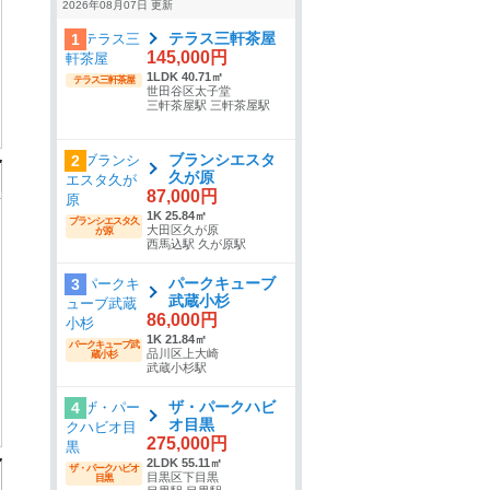
2026年08月07日 更新
テラス三軒茶屋
1
145,000円
1LDK 40.71㎡
テラス三軒茶屋
世田谷区太子堂
三軒茶屋駅 三軒茶屋駅
ブランシエスタ
2
久が原
87,000円
1K 25.84㎡
ブランシエスタ久
大田区久が原
が原
西馬込駅 久が原駅
パークキューブ
3
武蔵小杉
86,000円
1K 21.84㎡
パークキューブ武
品川区上大崎
蔵小杉
武蔵小杉駅
ザ・パークハビ
4
オ目黒
275,000円
2LDK 55.11㎡
ザ・パークハビオ
目黒区下目黒
目黒