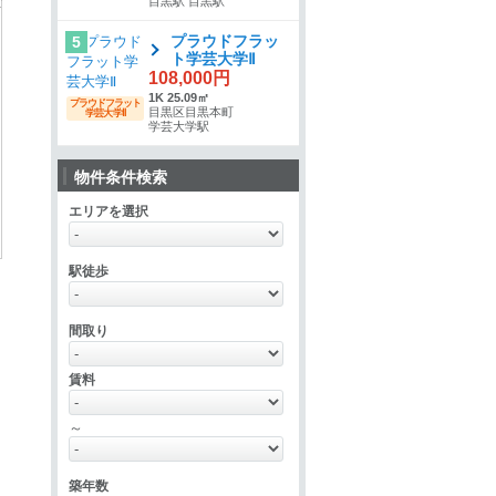
目黒駅 目黒駅
プラウドフラッ
5
ト学芸大学Ⅱ
108,000円
1K 25.09㎡
プラウドフラット
目黒区目黒本町
学芸大学Ⅱ
学芸大学駅
物件条件検索
エリアを選択
駅徒歩
間取り
賃料
～
築年数