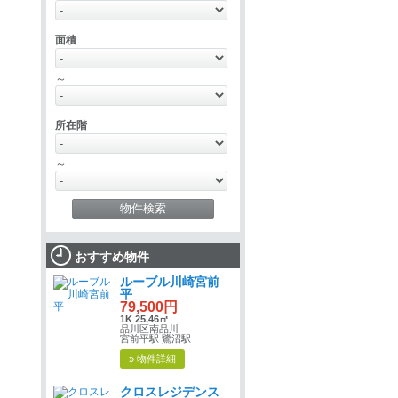
面積
～
所在階
～
おすすめ物件
ルーブル川崎宮前
平
79,500円
1K 25.46㎡
品川区南品川
宮前平駅 鷺沼駅
» 物件詳細
クロスレジデンス