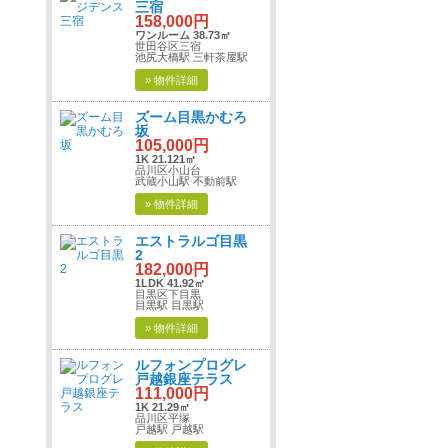
三宿
158,000円
ワンルーム 38.73㎡
世田谷区三宿
池尻大橋駅 三軒茶屋駅
» 物件詳細
ズーム目黒かむろ
坂
105,000円
1K 21.121㎡
品川区小山台
武蔵小山駅 不動前駅
» 物件詳細
エストラルゴ目黒
2
182,000円
1LDK 41.92㎡
目黒区下目黒
目黒駅 目黒駅
» 物件詳細
ルフォンプログレ
戸越銀座テラス
111,000円
1K 21.29㎡
品川区平塚
戸越駅 戸越駅