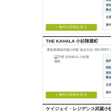
間
管
敷
交
築
» 物件の詳細を見る
THE KAHALA 小杉陣屋町
東急東横線武蔵小杉駅 徒歩11分 280,000円 3
賃
間
管
敷
交
築
» 物件の詳細を見る
ケイジェイ・レジデンス武蔵小