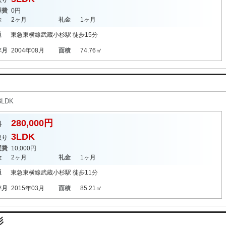
取り
理費
0円
金
2ヶ月
礼金
1ヶ月
通
東急東横線
武蔵小杉駅
徒歩15分
年月
2004年08月
面積
74.76㎡
LDK
280,000円
料
3LDK
取り
理費
10,000円
金
2ヶ月
礼金
1ヶ月
通
東急東横線
武蔵小杉駅
徒歩11分
年月
2015年03月
面積
85.21㎡
杉