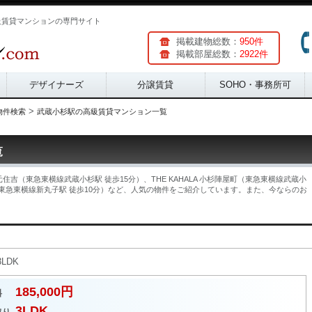
級賃貸マンションの専門サイト
掲載建物総数：
950件
掲載部屋総数：
2922件
デザイナーズ
分譲賃貸
SOHO・事務所可
>
物件検索
武蔵小杉駅の高級賃貸マンション一覧
覧
（東急東横線武蔵小杉駅 徒歩15分）、THE KAHALA 小杉陣屋町（東急東横線武蔵小
（東急東横線新丸子駅 徒歩10分）など、人気の物件をご紹介しています。また、今ならのお
LDK
185,000円
料
3LDK