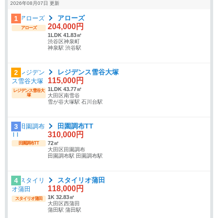
2026年08月07日 更新
アローズ
1
204,000円
アローズ
1LDK 41.83㎡
渋谷区神泉町
神泉駅 渋谷駅
レジデンス雪谷大塚
2
115,000円
1LDK 43.77㎡
レジデンス雪谷大
塚
大田区南雪谷
雪が谷大塚駅 石川台駅
田園調布TT
3
310,000円
72㎡
田園調布TT
大田区田園調布
田園調布駅 田園調布駅
スタイリオ蒲田
4
118,000円
1K 32.83㎡
スタイリオ蒲田
大田区西蒲田
蒲田駅 蒲田駅