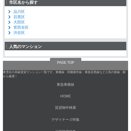
市区名から探す
品川区
目黒区
大田区
世田谷区
渋谷区
人気のマンション
PAGE TOP
東雪谷の高級賃貸マンション一覧です。東横線・田園都市線・東急目黒線など人気の路線・駅
から厳選！
東急東横線
HOME
賃貸物件検索
デザイナーズ特集