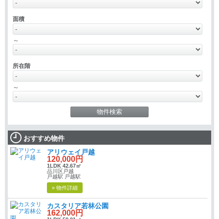
面積
～
所在階
～
おすすめ物件
アリウェイ戸越
120,000円
1LDK 42.67㎡
品川区戸越
戸越駅 戸越駅
» 物件詳細
カスタリア若林公園
162,000円