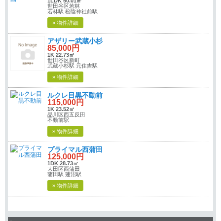
1LDK 50.01㎡
世田谷区若林
若林駅 松陰神社前駅
» 物件詳細
アザリー武蔵小杉
85,000円
1K 22.73㎡
世田谷区新町
武蔵小杉駅 元住吉駅
» 物件詳細
ルクレ目黒不動前
115,000円
1K 23.52㎡
品川区西五反田
不動前駅
» 物件詳細
プライマル西蒲田
125,000円
1DK 28.73㎡
大田区西蒲田
蒲田駅 蓮沼駅
» 物件詳細