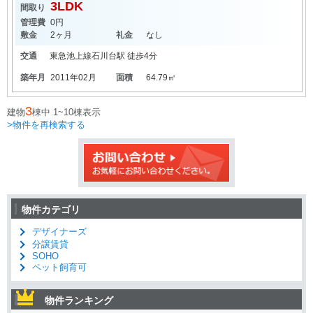
3LDK
間取り
管理費
0円
敷金
2ヶ月
礼金
なし
交通
東急池上線
石川台駅
徒歩4分
築年月
2011年02月
面積
64.79㎡
3
建物
棟中 1~10棟表示
>物件を再検索する
物件カテゴリ
デザイナーズ
分譲賃貸
SOHO
ペット飼育可
物件ランキング