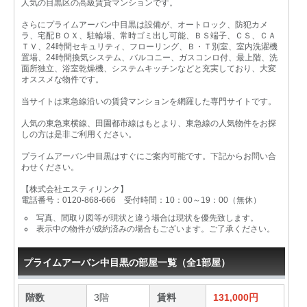
人気の目黒区の高級賃貸マンションです。
さらにプライムアーバン中目黒は設備が、オートロック、防犯カメ
ラ、宅配ＢＯＸ、駐輪場、常時ゴミ出し可能、ＢＳ端子、ＣＳ、ＣＡ
ＴＶ、24時間セキュリティ、フローリング、Ｂ・Ｔ別室、室内洗濯機
置場、24時間換気システム、バルコニー、ガスコンロ付、最上階、洗
面所独立、浴室乾燥機、システムキッチンなどと充実しており、大変
オススメな物件です。
当サイトは東急線沿いの賃貸マンションを網羅した専門サイトです。
人気の東急東横線、田園都市線はもとより、東急線の人気物件をお探
しの方は是非ご利用ください。
プライムアーバン中目黒はすぐにご案内可能です。下記からお問い合
わせください。
【株式会社エスティリンク】
電話番号：0120-868-666 受付時間：10：00～19：00（無休）
写真、間取り図等が現状と違う場合は現状を優先致します。
表示中の物件が成約済みの場合もございます。ご了承ください。
プライムアーバン中目黒の部屋一覧（全1部屋）
階数
3階
賃料
131,000円