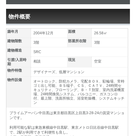
物件概要
築年月
面積
2004年12月
26.58㎡
建物階数
部屋所在階
3階
3階
建物構造
SRC
引渡/入居時
現況
相談
空室
期
物件特徴
デザイナーズ、低層マンション
物件設備
オートロック、防犯カメラ、宅配ＢＯＸ、駐輪場、常時
ゴミ出し可能、ＢＳ端子、ＣＳ、ＣＡＴＶ、24時間セ
キュリティ、フローリング、Ｂ・Ｔ別室、室内洗濯機置
場、24時間換気システム、バルコニー、ガスコンロ
付、最上階、洗面所独立、浴室乾燥機、システムキッチ
ン
プライムアーバン中目黒は東京都目黒区上目黒3-28-24の賃貸マンショ
ンです。
利用可能な駅は東急東横線中目黒駅、東京メトロ日比谷線中目黒駅
で、2駅が利用できて利便性も良し。