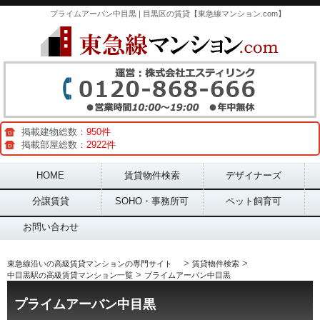
プライムアーバン中目黒 | 目黒区の賃貸【東急線マンション.com】
掲載建物総数：
950件
掲載部屋総数：
2922件
Main menu
HOME
賃貸物件検索
デザイナーズ
分譲賃貸
SOHO・事務所可
ペット飼育可
お問い合わせ
>
>
東急線沿いの高級賃貸マンションの専門サイト
賃貸物件検索
>
中目黒駅の高級賃貸マンション一覧
プライムアーバン中目黒
プライムアーバン中目黒