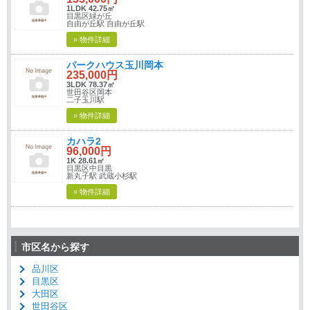
1LDK 42.75㎡
目黒区緑が丘
自由が丘駅 自由が丘駅
» 物件詳細
パークハウス玉川岡本
235,000円
3LDK 78.37㎡
世田谷区岡本
二子玉川駅
» 物件詳細
カハラ2
96,000円
1K 28.61㎡
目黒区中目黒
新丸子駅 武蔵小杉駅
» 物件詳細
市区名から探す
品川区
目黒区
大田区
世田谷区