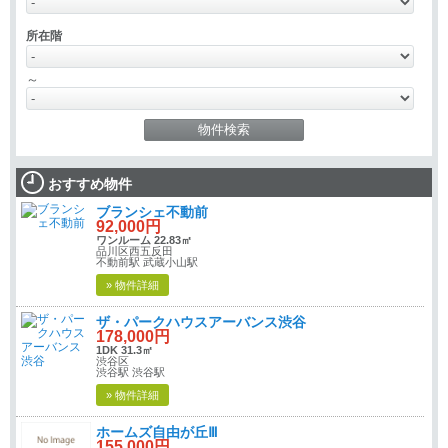
所在階
～
おすすめ物件
ブランシェ不動前
92,000円
ワンルーム 22.83㎡
品川区西五反田
不動前駅 武蔵小山駅
» 物件詳細
ザ・パークハウスアーバンス渋谷
178,000円
1DK 31.3㎡
渋谷区
渋谷駅 渋谷駅
» 物件詳細
ホームズ自由が丘Ⅲ
155,000円