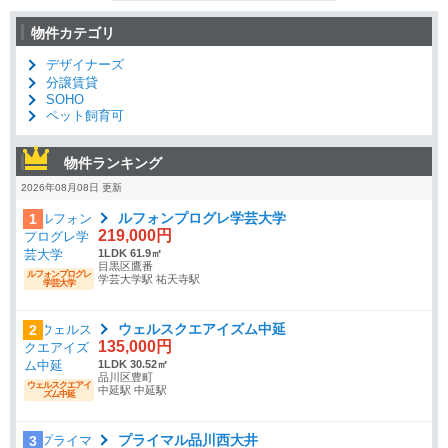
物件カテゴリ
デザイナーズ
分譲賃貸
SOHO
ペット飼育可
物件ランキング
2026年08月08日 更新
ルフォンプログレ学芸大学
1
219,000円
1LDK 61.9㎡
目黒区鷹番
ルフォンプログレ
学芸大学駅 祐天寺駅
学芸大学
ウェルスクエアイズム中延
2
135,000円
1LDK 30.52㎡
品川区豊町
ウェルスクエアイ
中延駅 中延駅
ズム中延
プライマル品川西大井
3