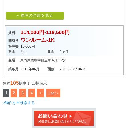
» 物件の詳細を見る
114,000円-118,500円
賃料
ワンルーム-1K
間取り
管理費
10,000円
敷金
なし
礼金
1ヶ月
交通
東急東横線
中目黒駅
徒歩12分
築年月
2018年06月
面積
25.93㎡-27.36㎡
105
建物
棟中 1~10棟表示
1
2
3
4
>
Last ›
>物件を再検索する