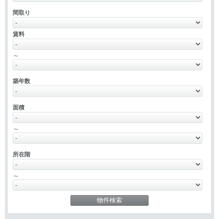
間取り
賃料
～
築年数
面積
～
所在階
～