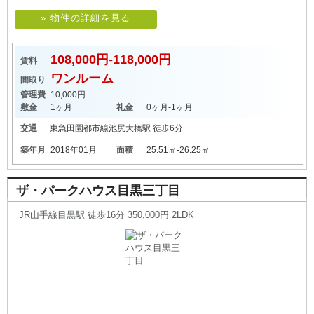
» 物件の詳細を見る
108,000円-118,000円
賃料
ワンルーム
間取り
管理費
10,000円
敷金
1ヶ月
礼金
0ヶ月-1ヶ月
交通
東急田園都市線
池尻大橋駅
徒歩6分
築年月
2018年01月
面積
25.51㎡-26.25㎡
ザ・パークハウス目黒三丁目
JR山手線目黒駅 徒歩16分 350,000円 2LDK