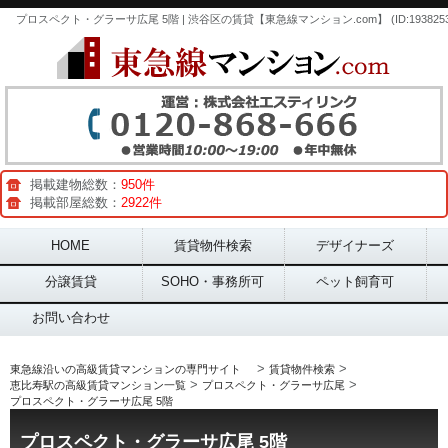
プロスペクト・グラーサ広尾 5階 | 渋谷区の賃貸【東急線マンション.com】 (ID:1938253
掲載建物総数：
950件
掲載部屋総数：
2922件
Main menu
HOME
賃貸物件検索
デザイナーズ
分譲賃貸
SOHO・事務所可
ペット飼育可
お問い合わせ
>
>
東急線沿いの高級賃貸マンションの専門サイト
賃貸物件検索
>
>
恵比寿駅の高級賃貸マンション一覧
プロスペクト・グラーサ広尾
プロスペクト・グラーサ広尾 5階
プロスペクト・グラーサ広尾 5階