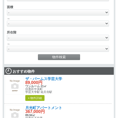
面積
～
所在階
～
おすすめ物件
ザ・パームス学芸大学
89,000円
ワンルーム 21㎡
目黒区中央町
学芸大学駅 祐天寺駅
» 物件詳細
月光町アパートメント
367,000円
89.94㎡
目黒区下目黒