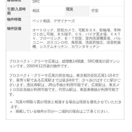
建物構造
SRC
引渡/入居時
現況
相談
空室
期
物件特徴
ペット相談、デザイナーズ
物件設備
オートロック、防犯カメラ、宅配ＢＯＸ、駐輪場、常時
ゴミ出し可能、ＢＳ端子、ＣＳ、バイク置き場、ＣＡＴ
Ｖ、フローリング、Ｂ・Ｔ別室、室内洗濯機置場、バル
コニー、ガスコンロ付、角部屋、洗面所独立、浴室乾燥
機、システムキッチン、カウンタキッチン
プロスペクト・グラーサ広尾は、総階数14階建、SRC構造の貸マンシ
ョンです。2005年12月築の物件です。
プロスペクト・グラーサ広尾の所在地は、東京都渋谷区広尾1‐10‐6で
す。最寄り駅である広尾駅までは徒歩8分で、少々歩けばすぐに駅がご
ざいます。恵比寿駅は、JR山手線が利用可能です。広尾駅は、東京メ
トロ日比谷線が利用可能です。代官山駅は、東急東横線が利用可能で
す。
写真や間取り図が現状と相違する場合は現状を優先させていただき
ます。
掲載している物件が万が一ご成約の場合はご了承ください。