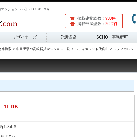
ョン.com】 (ID:1943138)
掲載建物総数：
950件
掲載部屋総数：
2922件
デザイナーズ
分譲賃貸
SOHO・事務所可
>
>
>
物件検索
中目黒駅の高級賃貸マンション一覧
シティカレント代官山
シティカレント代
1LDK
り
西
1-34-6