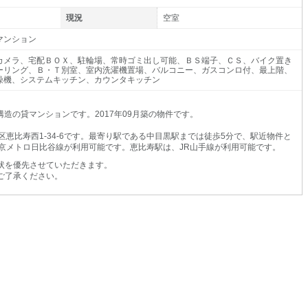
現況
空室
マンション
カメラ、宅配ＢＯＸ、駐輪場、常時ゴミ出し可能、ＢＳ端子、ＣＳ、バイク置き
ーリング、Ｂ・Ｔ別室、室内洗濯機置場、バルコニー、ガスコンロ付、最上階、
燥機、システムキッチン、カウンタキッチン
造の貸マンションです。2017年09月築の物件です。
恵比寿西1-34-6です。最寄り駅である中目黒駅までは徒歩5分で、駅近物件と
京メトロ日比谷線が利用可能です。恵比寿駅は、JR山手線が利用可能です。
状を優先させていただきます。
ご了承ください。