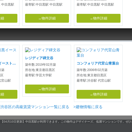
 中目黒駅
最寄駅:中目黒駅 中目黒駅
最寄駅:中目黒駅 中目黒駅
詳細
→物件詳細
→物件詳細
レジディア碑文谷
アイオン中目黒イースト・ウエスト
コンフォリア代官山青葉台
築年数:2019年02月築
月築
所在地:東京都目黒区
築年数:2006年02月築
黒区
最寄駅:学芸大学駅
所在地:東京都目黒区
代官山駅
最寄駅:渋谷駅 代官山駅
→物件詳細
詳細
→物件詳細
>渋谷区の高級賃貸マンション一覧に戻る
>建物情報に戻る
す。【04月10日更新】中目黒駅が利用できます。この物件はデザイナーズ、低層マンションです。ぜ