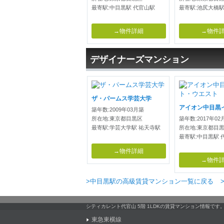
最寄駅:中目黒駅 代官山駅
最寄駅:池尻大橋駅
→物件詳細
→物件
デザイナーズマンション
ザ・パームス学芸大学
築年数:2009年03月築
所在地:東京都目黒区
築年数:2017年02
最寄駅:学芸大学駅 祐天寺駅
所在地:東京都目
最寄駅:中目黒駅 
→物件詳細
→物件
>中目黒駅の高級賃貸マンション一覧に戻る
シティカレント代官山 5階 1LDKの賃貸マンション情報で
東急東横線