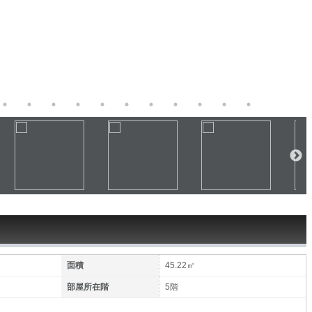
面積
45.22㎡
部屋所在階
5階