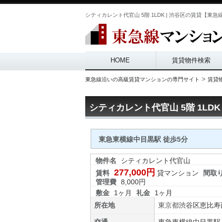
シティカレント代官山 5階 1LDK | 渋谷区の賃貸【東急線マンシ
Main menu
HOME
賃貸物件検索
>
東急線沿いの高級賃貸マンションの専門サイト
賃貸
シティカレント代官山 5階 1LDK
東急東横線中目黒駅 徒歩5分
物件名
シティカレント代官山
277,000円
賃料
貸マンション
間取
管理費
8,000円
敷金
1ヶ月
礼金
1ヶ月
所在地
東京都
渋谷区
恵比寿