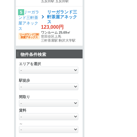
五反田駅 五反田駅
リーガランド三
5
軒茶屋アネック
ス
123,000円
ワンルーム 25.69㎡
リーガランド三軒
世田谷区上馬
茶屋アネックス
三軒茶屋駅 駒沢大学駅
物件条件検索
エリアを選択
駅徒歩
間取り
賃料
～