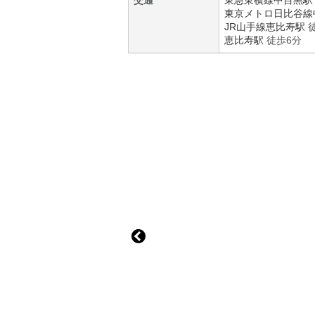
交通
東急東横線
中目黒駅
東京メトロ日比谷線
JR山手線
恵比寿駅
徒
恵比寿駅
徒歩6分