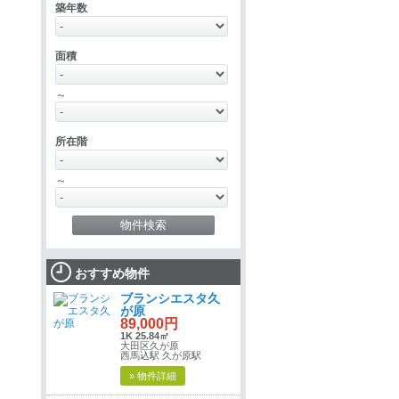
築年数
面積
～
所在階
～
おすすめ物件
ブランシエスタ久
が原
89,000円
1K 25.84㎡
大田区久が原
西馬込駅 久が原駅
» 物件詳細