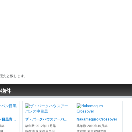
優先と致します。
の物件
プライムアーバン目黒青葉台
ザ・パークハウスアーバンス中目黒
Nakameguro Crossover
月築
築年数:2012年11月築
築年数:2019年10月築
黒区
所在地:東京都目黒区
所在地:東京都目黒区