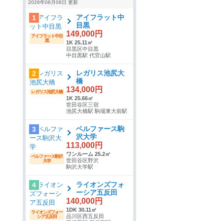
2026年08月08日 更新
アイフラット中
1
目黒
149,000円
アイフラット中目
黒
1K 25.11㎡
目黒区中目黒
中目黒駅 代官山駅
レガリス池尻大
2
橋
134,000円
レガリス池尻大橋
1K 25.66㎡
世田谷区三宿
池尻大橋駅 駒場東大前駅
ベルファース駒
3
沢大学
113,000円
ワンルーム 25.2㎡
ベルファース駒沢
世田谷区野沢
大学
駒沢大学駅
ライオンズフォ
4
ーシア五反田
140,000円
1DK 30.11㎡
ライオンズフォー
品川区西五反田
シア五反田