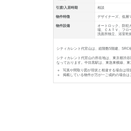
引渡/入居時期
相談
物件特徴
デザイナーズ、低層
物件設備
オートロック、防犯
場、ＣＡＴＶ、フロ
洗面所独立、浴室乾
シティカレント代官山は、総階数5階建、SRC構
シティカレント代官山の所在地は、東京都渋谷区
なっております。中目黒駅は、東急東横線、東
写真や間取り図が現状と相違する場合は現
掲載している物件が万が一ご成約の場合は