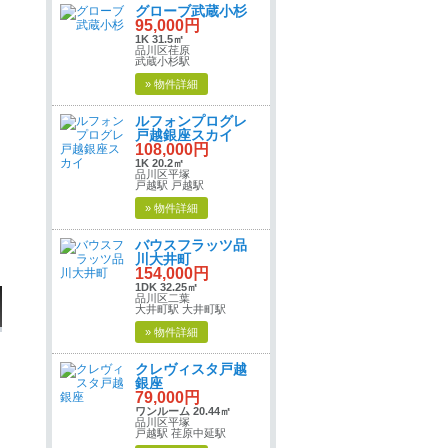
グローブ武蔵小杉
95,000円
1K 31.5㎡
品川区荏原
武蔵小杉駅
» 物件詳細
ルフォンプログレ
戸越銀座スカイ
108,000円
1K 20.2㎡
品川区平塚
戸越駅 戸越駅
» 物件詳細
バウスフラッツ品
川大井町
154,000円
1DK 32.25㎡
品川区二葉
大井町駅 大井町駅
» 物件詳細
クレヴィスタ戸越
銀座
79,000円
ワンルーム 20.44㎡
品川区平塚
戸越駅 荏原中延駅