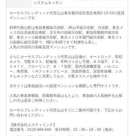
システムキッチン
カーサスプレンディッド代官山は東京都渋谷区恵比寿西2-13-15の賃貸
マンションです。
利用可能な駅は東急東横線渋谷駅、JR山手線渋谷駅、渋谷駅、東京メ
トロ日比谷線恵比寿駅、京王井の頭線渋谷駅、東急田園都市線渋谷
駅、東京メトロ銀座線渋谷駅、東京メトロ半蔵門線渋谷駅、東京メト
ロ副都心線渋谷駅で、9駅が利用できて利便性も良し。
人気の渋谷区の高級賃貸マンションです。
さらにカーサスプレンディッド代官山は設備が、オートロック、防犯
カメラ、宅配ＢＯＸ、駐輪場、常時ゴミ出し可能、ＢＳ端子、ＣＳ、
ＣＡＴＶ、フローリング、Ｂ・Ｔ別室、室内洗濯機置場、バルコニ
ー、角部屋、ＩＨクッキングヒータ、洗面所独立、浴室乾燥機、シス
テムキッチンなどと充実しており、大変オススメな物件です。
当サイトは東急線沿いの賃貸マンションを網羅した専門サイトです。
人気の東急東横線、田園都市線はもとより、東急線の人気物件をお探
しの方は是非ご利用ください。
カーサスプレンディッド代官山はすぐにご案内可能です。下記からお
問い合わせください。
【株式会社エスティリンク】
電話番号：0120-868-666 受付時間：10：00～19：00（無休）