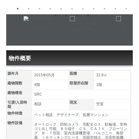
物件概要
築年月
面積
2015年05月
32.8㎡
建物階数
部屋所在階
4階
1階
建物構造
SRC
引渡/入居時
現況
相談
空室
期
物件特徴
ペット相談、デザイナーズ、低層マンション
物件設備
オートロック、防犯カメラ、宅配ＢＯＸ、駐輪場、常時
ゴミ出し可能、ＢＳ端子、ＣＳ、ＣＡＴＶ、フローリン
グ、Ｂ・Ｔ別室、室内洗濯機置場、バルコニー、角部
屋、ＩＨクッキングヒータ、洗面所独立、浴室乾燥機、