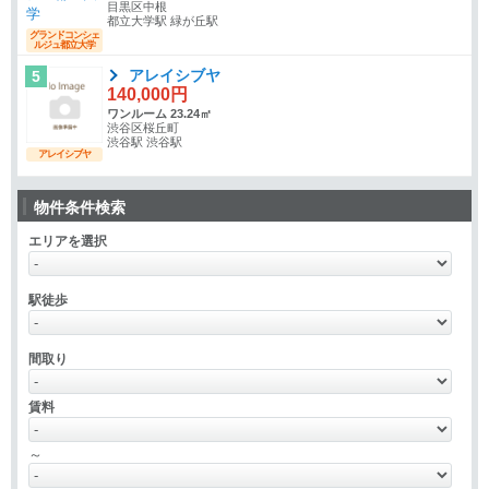
目黒区中根
都立大学駅 緑が丘駅
グランドコンシェ
ルジュ都立大学
アレイシブヤ
5
140,000円
ワンルーム 23.24㎡
渋谷区桜丘町
渋谷駅 渋谷駅
アレイシブヤ
物件条件検索
エリアを選択
駅徒歩
間取り
賃料
～