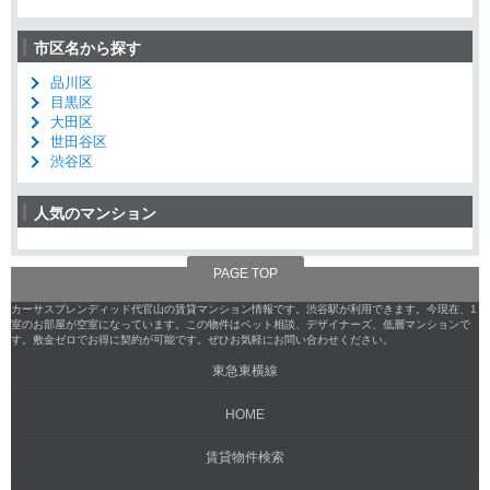
市区名から探す
品川区
目黒区
大田区
世田谷区
渋谷区
人気のマンション
PAGE TOP
カーサスプレンディッド代官山の賃貸マンション情報です。渋谷駅が利用できます。今現在、1
室のお部屋が空室になっています。この物件はペット相談、デザイナーズ、低層マンションで
す。敷金ゼロでお得に契約が可能です。ぜひお気軽にお問い合わせください。
東急東横線
HOME
賃貸物件検索