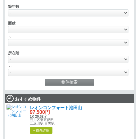
築年数
面積
～
所在階
～
おすすめ物件
レオンコンフォート池田山
97,500円
1K 20.62㎡
品川区東五反田
五反田駅 目黒駅
» 物件詳細