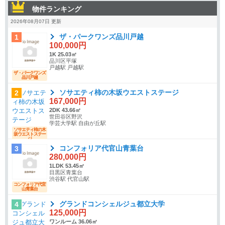
物件ランキング
2026年08月07日 更新
ザ・パークワンズ品川戸越
1
100,000円
1K 25.03㎡
品川区平塚
戸越駅 戸越駅
ザ・パークワンズ
品川戸越
ソサエティ柿の木坂ウエストステージ
2
167,000円
2DK 43.66㎡
世田谷区野沢
学芸大学駅 自由が丘駅
ソサエティ柿の木
坂ウエストステー
ジ
コンフォリア代官山青葉台
3
280,000円
1LDK 53.45㎡
目黒区青葉台
渋谷駅 代官山駅
コンフォリア代官
山青葉台
グランドコンシェルジュ都立大学
4
125,000円
ワンルーム 36.06㎡