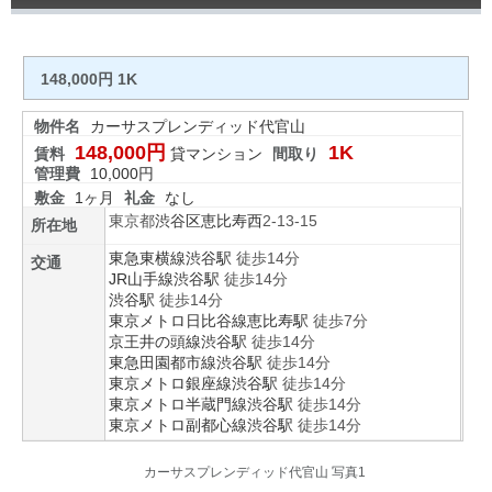
148,000円 1K
物件名
カーサスプレンディッド代官山
148,000円
1K
賃料
貸マンション
間取り
管理費
10,000円
敷金
1ヶ月
礼金
なし
東京都
渋谷区
恵比寿西
2-13-15
所在地
東急東横線
渋谷駅
徒歩14分
交通
JR山手線
渋谷駅
徒歩14分
渋谷駅
徒歩14分
東京メトロ日比谷線
恵比寿駅
徒歩7分
京王井の頭線
渋谷駅
徒歩14分
東急田園都市線
渋谷駅
徒歩14分
東京メトロ銀座線
渋谷駅
徒歩14分
東京メトロ半蔵門線
渋谷駅
徒歩14分
東京メトロ副都心線
渋谷駅
徒歩14分