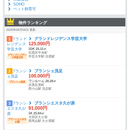
SOHO
ペット飼育可
物件ランキング
2026年08月08日 更新
グランドレジデンス学芸大学
1
125,000円
1DK 25.11㎡
目黒区中央町
グランドレジデン
学芸大学駅 目黒駅
ス学芸大学
ブランシェ洗足
2
100,000円
ワンルーム 28.28㎡
ブランシェ洗足
目黒区原町
西小山駅 洗足駅
ブランシエスタ久が原
3
91,000円
1K 25.84㎡
大田区久が原
ブランシエスタ久
西馬込駅 久が原駅
が原