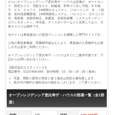
さらにオープンレジデンシア恵比寿ザ・ハウスは設備が、オートロッ
ク、防犯カメラ、宅配ＢＯＸ、駐輪場、常時ゴミ出し可能、ＢＳ端
子、ＣＳ、ＣＡＴＶ、24時間セキュリティ、フローリング、Ｂ・Ｔ別
室、室内洗濯機置場、24時間換気システム、バルコニー、ガスコンロ
付、角部屋、洗面所独立、床暖房、浴室乾燥機、システムキッチン、
カウンタキッチン、浄水器、ディスポーザーなどと充実しており、大
変オススメな物件です。
当サイトは東急線沿いの賃貸マンションを網羅した専門サイトです。
人気の東急東横線、田園都市線はもとより、東急線の人気物件をお探
しの方は是非ご利用ください。
オープンレジデンシア恵比寿ザ・ハウスはすぐにご案内可能です。下
記からお問い合わせください。
【株式会社エスティリンク】
電話番号：0120-868-666 受付時間：10：00～19：00（無休）
写真、間取り図等が現状と違う場合は現状を優先致します。
表示中の物件が成約済みの場合もございます。ご了承ください。
オープンレジデンシア恵比寿ザ・ハウスの部屋一覧（全1部
屋）