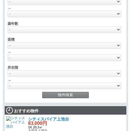
～
築年数
面積
～
所在階
～
おすすめ物件
シティスパイア上池台
83,000円
1K 20.3㎡
大田区上池台