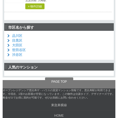
五反田駅 大崎駅
» 物件詳細
市区名から探す
品川区
目黒区
大田区
世田谷区
渋谷区
人気のマンション
PAGE TOP
オープンレジデンシア恵比寿ザ・ハウスの賃貸マンション情報です。恵比寿駅が利用できま
す。今現在、1室のお部屋が空室になっています。この物件は分譲タイプ、デザイナーズです。
敷金ゼロでお得に契約が可能です。ぜひお気軽にお問い合わせください。
東急東横線
HOME