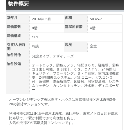
物件概要
築年月
面積
2016年05月
50.45㎡
建物階数
部屋所在階
8階
4階
建物構造
SRC
引渡/入居時
現況
相談
空室
期
物件特徴
分譲タイプ、デザイナーズ
物件設備
オートロック、防犯カメラ、宅配ＢＯＸ、駐輪場、常時
ゴミ出し可能、ＢＳ端子、ＣＳ、ＣＡＴＶ、24時間セ
キュリティ、フローリング、Ｂ・Ｔ別室、室内洗濯機置
場、24時間換気システム、バルコニー、ガスコンロ
付、角部屋、洗面所独立、床暖房、浴室乾燥機、システ
ムキッチン、カウンタキッチン、浄水器、ディスポーザ
ー
オープンレジデンシア恵比寿ザ・ハウスは東京都渋谷区恵比寿南3-9-
20の賃貸マンションです。
利用可能な駅はJR山手線恵比寿駅、恵比寿駅、東京メトロ日比谷線恵
比寿駅で、3駅が利用できて利便性も良し。
人気の渋谷区の高級賃貸マンションです。