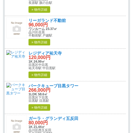
長原駅 旗の台駅
» 物件詳細
リーガランド不動前
96,000円
ワンルーム 23.37㎡
品川区荏原
不動前駅 戸越駅
» 物件詳細
レジディア祐天寺
120,000円
1K 24.99㎡
目黒区中目黒
祐天寺駅 中目黒駅
» 物件詳細
パークキューブ目黒タワー
266,000円
1LDK 58.6㎡
目黒区下目黒
目黒駅 目黒駅
» 物件詳細
ガーラ・グランディ五反田
80,000円
1K 21.44㎡
品川区西五反田