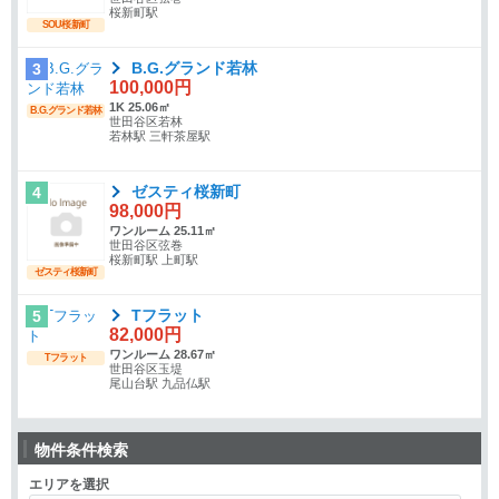
桜新町駅
SOU桜新町
B.G.グランド若林
3
100,000円
1K 25.06㎡
B.G.グランド若林
世田谷区若林
若林駅 三軒茶屋駅
ゼスティ桜新町
4
98,000円
ワンルーム 25.11㎡
世田谷区弦巻
桜新町駅 上町駅
ゼスティ桜新町
Tフラット
5
82,000円
ワンルーム 28.67㎡
Tフラット
世田谷区玉堤
尾山台駅 九品仏駅
物件条件検索
エリアを選択