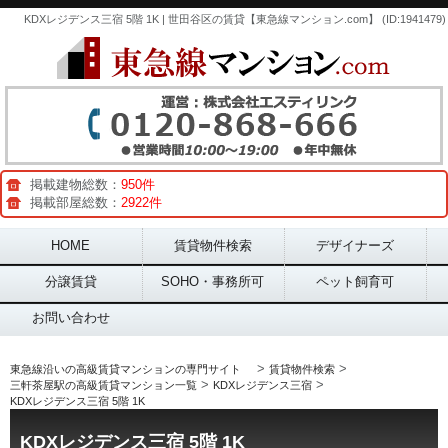
KDXレジデンス三宿 5階 1K | 世田谷区の賃貸【東急線マンション.com】 (ID:1941479)
掲載建物総数：
950件
掲載部屋総数：
2922件
Main menu
HOME
賃貸物件検索
デザイナーズ
分譲賃貸
SOHO・事務所可
ペット飼育可
お問い合わせ
>
>
東急線沿いの高級賃貸マンションの専門サイト
賃貸物件検索
>
>
三軒茶屋駅の高級賃貸マンション一覧
KDXレジデンス三宿
KDXレジデンス三宿 5階 1K
KDXレジデンス三宿 5階 1K