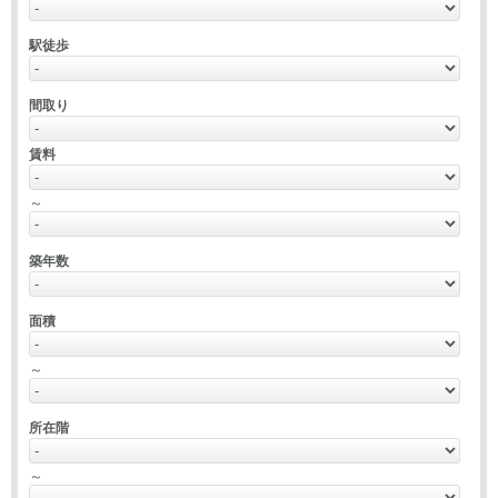
駅徒歩
間取り
賃料
～
築年数
面積
～
所在階
～