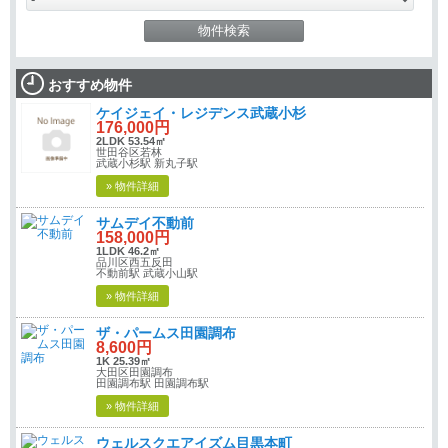
おすすめ物件
ケイジェイ・レジデンス武蔵小杉
176,000円
2LDK 53.54㎡
世田谷区若林
武蔵小杉駅 新丸子駅
» 物件詳細
サムデイ不動前
158,000円
1LDK 46.2㎡
品川区西五反田
不動前駅 武蔵小山駅
» 物件詳細
ザ・パームス田園調布
8,600円
1K 25.39㎡
大田区田園調布
田園調布駅 田園調布駅
» 物件詳細
ウェルスクエアイズム目黒本町