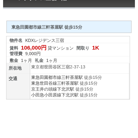
東急田園都市線三軒茶屋駅 徒歩15分
物件名
KDXレジデンス三宿
106,000円
1K
賃料
貸マンション
間取り
管理費
9,000円
敷金
1ヶ月
礼金
1ヶ月
東京都
世田谷区
三宿
2-37-13
所在地
東急田園都市線
三軒茶屋駅
徒歩15分
交通
東急世田谷線
三軒茶屋駅
徒歩15分
京王井の頭線
下北沢駅
徒歩15分
小田急小田原線
下北沢駅
徒歩15分