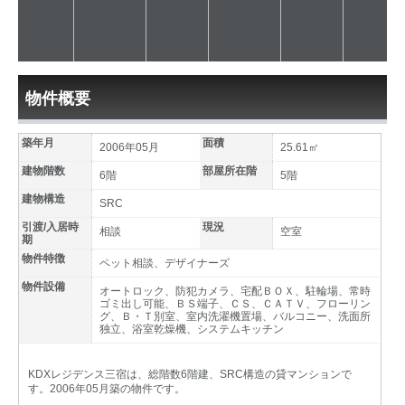
物件概要
築年月
面積
2006年05月
25.61㎡
建物階数
部屋所在階
6階
5階
建物構造
SRC
引渡/入居時
現況
相談
空室
期
物件特徴
ペット相談、デザイナーズ
物件設備
オートロック、防犯カメラ、宅配ＢＯＸ、駐輪場、常時
ゴミ出し可能、ＢＳ端子、ＣＳ、ＣＡＴＶ、フローリン
グ、Ｂ・Ｔ別室、室内洗濯機置場、バルコニー、洗面所
独立、浴室乾燥機、システムキッチン
KDXレジデンス三宿は、総階数6階建、SRC構造の貸マンションで
す。2006年05月築の物件です。