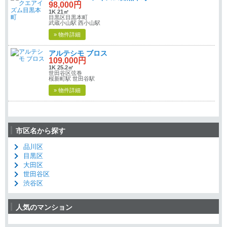
98,000円
1K 21㎡
目黒区目黒本町
武蔵小山駅 西小山駅
» 物件詳細
アルテシモ ブロス
109,000円
1K 25.2㎡
世田谷区弦巻
桜新町駅 世田谷駅
» 物件詳細
市区名から探す
品川区
目黒区
大田区
世田谷区
渋谷区
人気のマンション