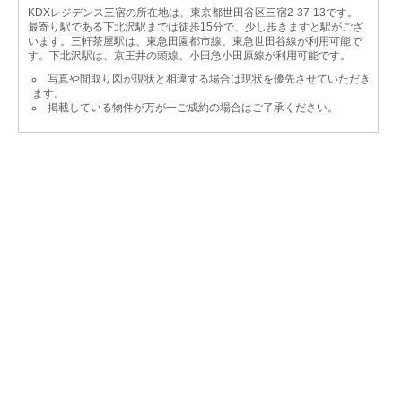
KDXレジデンス三宿の所在地は、東京都世田谷区三宿2-37-13です。
最寄り駅である下北沢駅までは徒歩15分で、少し歩きますと駅がござ
います。三軒茶屋駅は、東急田園都市線、東急世田谷線が利用可能で
す。下北沢駅は、京王井の頭線、小田急小田原線が利用可能です。
写真や間取り図が現状と相違する場合は現状を優先させていただき
ます。
掲載している物件が万が一ご成約の場合はご了承ください。