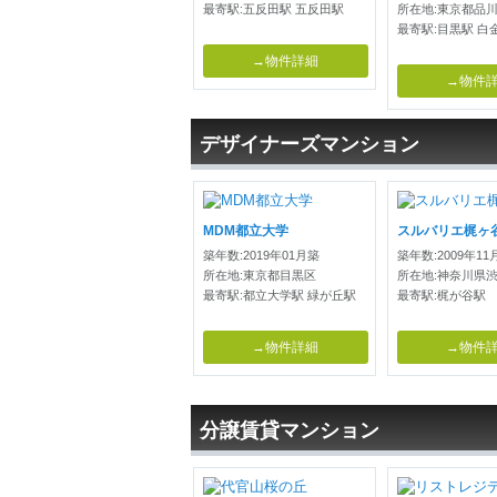
最寄駅:五反田駅 五反田駅
所在地:東京都品
最寄駅:目黒駅 白
→物件詳細
→物件
デザイナーズマンション
MDM都立大学
スルバリエ梶ヶ
築年数:2019年01月築
築年数:2009年11
所在地:東京都目黒区
所在地:神奈川県
最寄駅:都立大学駅 緑が丘駅
最寄駅:梶が谷駅
→物件詳細
→物件
分譲賃貸マンション