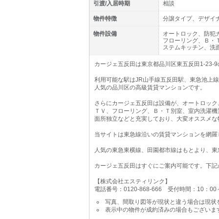
引渡/入居時期
相談
物件特徴
分譲タイプ、デザイ
物件設備
オートロック、防犯
フローリング、Ｂ・
ステムキッチン、洗
カージェ五反田は東京都品川区東五反田1-23-
利用可能な駅はJR山手線五反田駅、東急池上
人気の品川区の高級賃貸マンションです。
さらにカージェ五反田は設備が、オートロック
ＴＶ、フローリング、Ｂ・Ｔ別室、室内洗濯機
面所独立などと充実しており、大変オススメな
当サイトは東急線沿いの賃貸マンションを網羅
人気の東急東横線、田園都市線はもとより、東
カージェ五反田はすぐにご案内可能です。下記
【株式会社エスティリンク】
電話番号：0120-868-666 受付時間：10：0
写真、間取り図等が現状と違う場合は現状
表示中の物件が成約済みの場合もございま