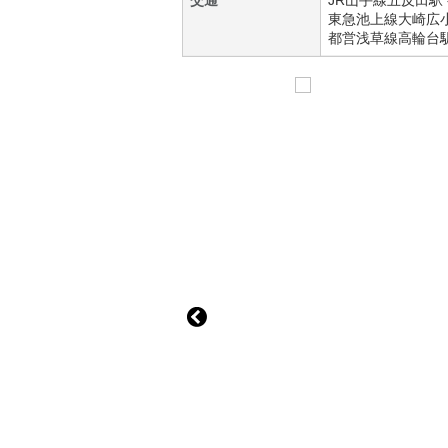
交通
JR山手線
五反田駅
東急池上線
大崎広
都営浅草線
高輪台