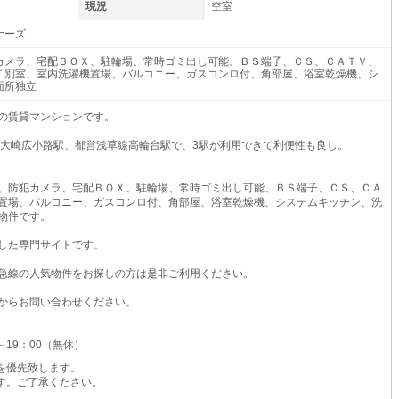
現況
空室
ナーズ
カメラ、宅配ＢＯＸ、駐輪場、常時ゴミ出し可能、ＢＳ端子、ＣＳ、ＣＡＴＶ、
Ｔ別室、室内洗濯機置場、バルコニー、ガスコンロ付、角部屋、浴室乾燥機、シ
面所独立
9の賃貸マンションです。
線大崎広小路駅、都営浅草線高輪台駅で、3駅が利用できて利便性も良し。
、防犯カメラ、宅配ＢＯＸ、駐輪場、常時ゴミ出し可能、ＢＳ端子、ＣＳ、ＣＡ
置場、バルコニー、ガスコンロ付、角部屋、浴室乾燥機、システムキッチン、洗
物件です。
した専門サイトです。
急線の人気物件をお探しの方は是非ご利用ください。
からお問い合わせください。
0～19：00（無休）
を優先致します。
す。ご了承ください。