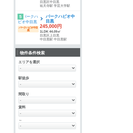
目黒区中目黒
祐天寺駅 学芸大学駅
パークハビオ中
5
目黒
245,000円
パークハビオ中目
黒
1LDK 44.09㎡
目黒区上目黒
中目黒駅 中目黒駅
物件条件検索
エリアを選択
駅徒歩
間取り
賃料
～