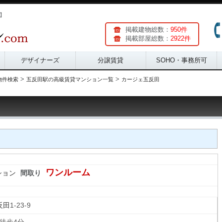
m】
掲載建物総数：
950件
掲載部屋総数：
2922件
デザイナーズ
分譲賃貸
SOHO・事務所可
>
>
物件検索
五反田駅の高級賃貸マンション一覧
カージェ五反田
ワンルーム
ション
間取り
反田
1-23-9