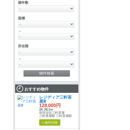
築年数
面積
～
所在階
～
おすすめ物件
レジディア三軒茶
屋Ⅲ
128,000円
2K 26.3㎡
世田谷区三軒茶屋
三軒茶屋駅 三軒茶屋駅
» 物件詳細