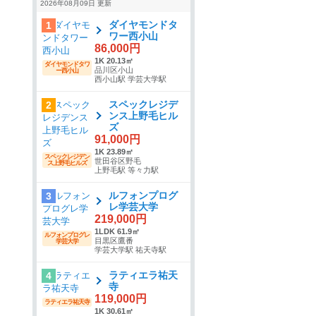
2026年08月09日 更新
ダイヤモンドタ
1
ワー西小山
86,000円
1K 20.13㎡
ダイヤモンドタワ
品川区小山
ー西小山
西小山駅 学芸大学駅
スペックレジデ
2
ンス上野毛ヒル
ズ
91,000円
1K 23.89㎡
スペックレジデン
世田谷区野毛
ス上野毛ヒルズ
上野毛駅 等々力駅
ルフォンプログ
3
レ学芸大学
219,000円
1LDK 61.9㎡
ルフォンプログレ
目黒区鷹番
学芸大学
学芸大学駅 祐天寺駅
ラティエラ祐天
4
寺
119,000円
ラティエラ祐天寺
1K 30.61㎡