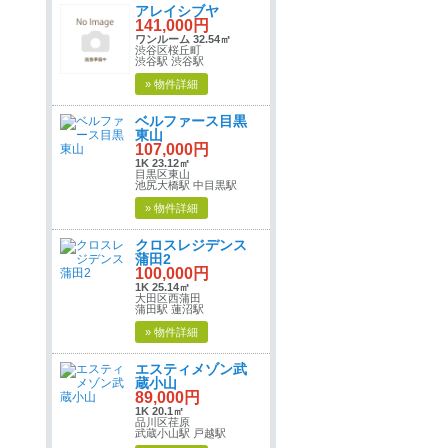
アレイシブヤ
141,000円
ワンルーム 32.54㎡
渋谷区桜丘町
渋谷駅 渋谷駅
» 物件詳細
ベルファース目黒
東山
107,000円
1K 23.12㎡
目黒区東山
池尻大橋駅 中目黒駅
» 物件詳細
クロスレジデンス
蒲田2
100,000円
1K 25.14㎡
大田区西蒲田
蒲田駅 蓮沼駅
» 物件詳細
エスティメゾン武
蔵小山
89,000円
1K 20.1㎡
品川区荏原
武蔵小山駅 戸越駅