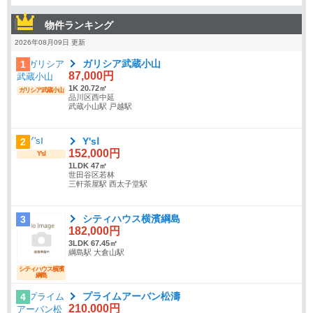
物件ランキング
2026年08月09日 更新
ガリシア武蔵小山
1
87,000円
1K 20.72㎡
ガリシア武蔵小山
品川区西中延
武蔵小山駅 戸越駅
Y'sⅠ
2
152,000円
Y'sⅠ
1LDK 47㎡
世田谷区若林
三軒茶屋駅 西太子堂駅
シティハウス横濱綱島
3
182,000円
3LDK 67.45㎡
綱島駅 大倉山駅
シティハウス横濱
綱島
プライムアーバン松濤
4
210,000円