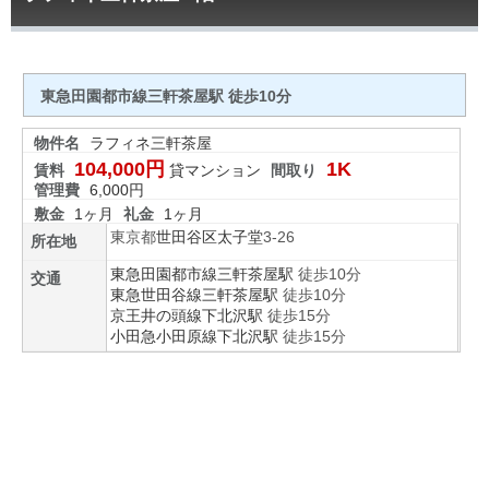
東急田園都市線三軒茶屋駅 徒歩10分
物件名
ラフィネ三軒茶屋
104,000円
1K
賃料
貸マンション
間取り
管理費
6,000円
敷金
1ヶ月
礼金
1ヶ月
東京都
世田谷区
太子堂
3-26
所在地
東急田園都市線
三軒茶屋駅
徒歩10分
交通
東急世田谷線
三軒茶屋駅
徒歩10分
京王井の頭線
下北沢駅
徒歩15分
小田急小田原線
下北沢駅
徒歩15分