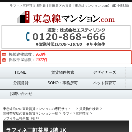
ラフィネ三軒茶屋 3階 1K | 世田谷区の賃貸【東急線マンション.com】 (ID:445520)
掲載建物総数：
950件
掲載部屋総数：
2922件
Main menu
HOME
賃貸物件検索
デザイナーズ
分譲賃貸
SOHO・事務所可
ペット飼育可
お問い合わせ
>
>
東急線沿いの高級賃貸マンションの専門サイト
賃貸物件検索
>
>
三軒茶屋駅の高級賃貸マンション一覧
ラフィネ三軒茶屋
ラフィネ三軒茶屋 3階 1K
ラフィネ三軒茶屋 3階 1K