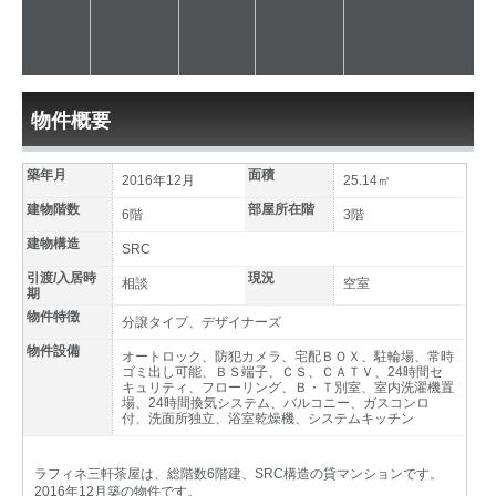
物件概要
築年月
面積
2016年12月
25.14㎡
建物階数
部屋所在階
6階
3階
建物構造
SRC
引渡/入居時
現況
相談
空室
期
物件特徴
分譲タイプ、デザイナーズ
物件設備
オートロック、防犯カメラ、宅配ＢＯＸ、駐輪場、常時
ゴミ出し可能、ＢＳ端子、ＣＳ、ＣＡＴＶ、24時間セ
キュリティ、フローリング、Ｂ・Ｔ別室、室内洗濯機置
場、24時間換気システム、バルコニー、ガスコンロ
付、洗面所独立、浴室乾燥機、システムキッチン
ラフィネ三軒茶屋は、総階数6階建、SRC構造の貸マンションです。
2016年12月築の物件です。