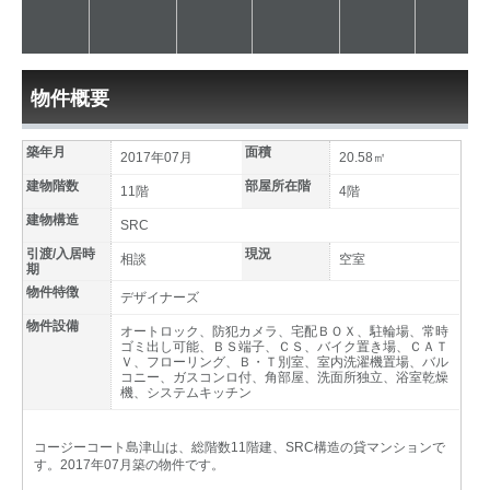
物件概要
築年月
面積
2017年07月
20.58㎡
建物階数
部屋所在階
11階
4階
建物構造
SRC
引渡/入居時
現況
相談
空室
期
物件特徴
デザイナーズ
物件設備
オートロック、防犯カメラ、宅配ＢＯＸ、駐輪場、常時
ゴミ出し可能、ＢＳ端子、ＣＳ、バイク置き場、ＣＡＴ
Ｖ、フローリング、Ｂ・Ｔ別室、室内洗濯機置場、バル
コニー、ガスコンロ付、角部屋、洗面所独立、浴室乾燥
機、システムキッチン
コージーコート島津山は、総階数11階建、SRC構造の貸マンションで
す。2017年07月築の物件です。