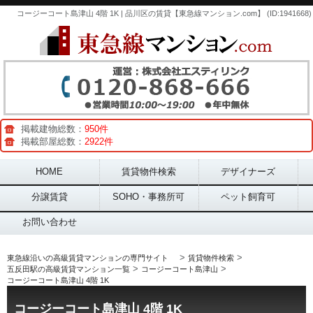
コージーコート島津山 4階 1K | 品川区の賃貸【東急線マンション.com】 (ID:1941668)
掲載建物総数：
950件
掲載部屋総数：
2922件
Main menu
HOME
賃貸物件検索
デザイナーズ
分譲賃貸
SOHO・事務所可
ペット飼育可
お問い合わせ
>
>
東急線沿いの高級賃貸マンションの専門サイト
賃貸物件検索
>
>
五反田駅の高級賃貸マンション一覧
コージーコート島津山
コージーコート島津山 4階 1K
コージーコート島津山 4階 1K