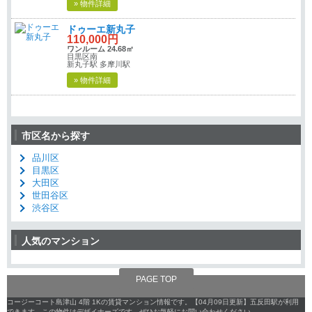
» 物件詳細
ドゥーエ新丸子
110,000円
ワンルーム 24.68㎡
目黒区南
新丸子駅 多摩川駅
» 物件詳細
市区名から探す
品川区
目黒区
大田区
世田谷区
渋谷区
人気のマンション
PAGE TOP
コージーコート島津山 4階 1Kの賃貸マンション情報です。【04月09日更新】五反田駅が利用
できます。この物件はデザイナーズです。ぜひお気軽にお問い合わせください。