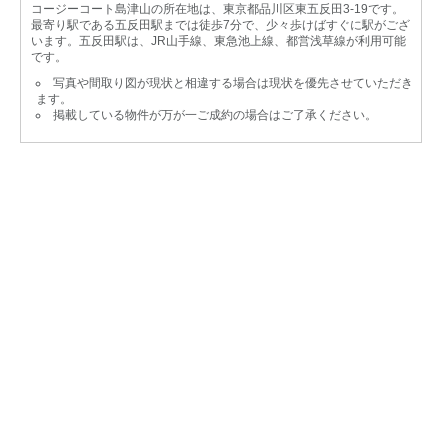
コージーコート島津山の所在地は、東京都品川区東五反田3-19です。
最寄り駅である五反田駅までは徒歩7分で、少々歩けばすぐに駅がござ
います。五反田駅は、JR山手線、東急池上線、都営浅草線が利用可能
です。
写真や間取り図が現状と相違する場合は現状を優先させていただき
ます。
掲載している物件が万が一ご成約の場合はご了承ください。