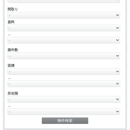
間取り
賃料
～
築年数
面積
～
所在階
～