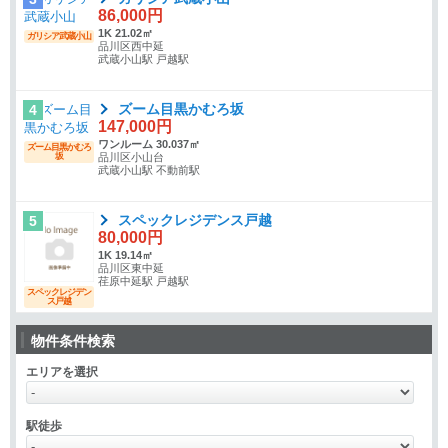
86,000円
1K 21.02㎡
ガリシア武蔵小山
品川区西中延
武蔵小山駅 戸越駅
ズーム目黒かむろ坂
4
147,000円
ワンルーム 30.037㎡
ズーム目黒かむろ
坂
品川区小山台
武蔵小山駅 不動前駅
スペックレジデンス戸越
5
80,000円
1K 19.14㎡
品川区東中延
荏原中延駅 戸越駅
スペックレジデン
ス戸越
物件条件検索
エリアを選択
駅徒歩