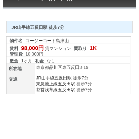
JR山手線五反田駅 徒歩7分
物件名
コージーコート島津山
98,000円
1K
賃料
貸マンション
間取り
管理費
10,000円
敷金
1ヶ月
礼金
なし
東京都
品川区
東五反田
3-19
所在地
JR山手線
五反田駅
徒歩7分
交通
東急池上線
五反田駅
徒歩7分
都営浅草線
五反田駅
徒歩7分