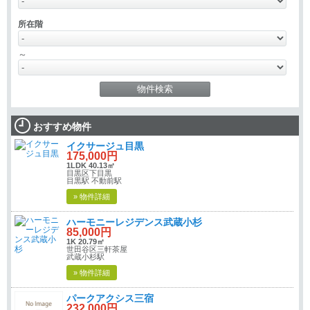
所在階
～
おすすめ物件
イクサージュ目黒
175,000円
1LDK 40.13㎡
目黒区下目黒
目黒駅 不動前駅
» 物件詳細
ハーモニーレジデンス武蔵小杉
85,000円
1K 20.79㎡
世田谷区三軒茶屋
武蔵小杉駅
» 物件詳細
パークアクシス三宿
232,000円