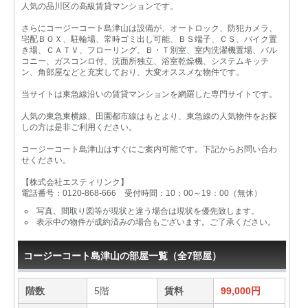
人気の品川区の高級賃貸マンションです。
さらにコージーコート島津山は設備が、オートロック、防犯カメラ、
宅配ＢＯＸ、駐輪場、常時ゴミ出し可能、ＢＳ端子、ＣＳ、バイク置
き場、ＣＡＴＶ、フローリング、Ｂ・Ｔ別室、室内洗濯機置場、バル
コニー、ガスコンロ付、洗面所独立、浴室乾燥機、システムキッチ
ン、角部屋などと充実しており、大変オススメな物件です。
当サイトは東急線沿いの賃貸マンションを網羅した専門サイトです。
人気の東急東横線、田園都市線はもとより、東急線の人気物件をお探
しの方は是非ご利用ください。
コージーコート島津山はすぐにご案内可能です。下記からお問い合わ
せください。
【株式会社エスティリンク】
電話番号：0120-868-666 受付時間：10：00～19：00（無休）
写真、間取り図等が現状と違う場合は現状を優先致します。
表示中の物件が成約済みの場合もございます。ご了承ください。
コージーコート島津山の部屋一覧（全7部屋）
階数
5階
賃料
99,000円