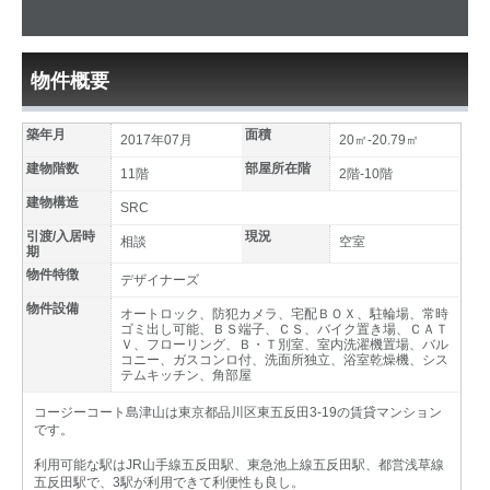
物件概要
築年月
面積
2017年07月
20㎡-20.79㎡
建物階数
部屋所在階
11階
2階-10階
建物構造
SRC
引渡/入居時
現況
相談
空室
期
物件特徴
デザイナーズ
物件設備
オートロック、防犯カメラ、宅配ＢＯＸ、駐輪場、常時
ゴミ出し可能、ＢＳ端子、ＣＳ、バイク置き場、ＣＡＴ
Ｖ、フローリング、Ｂ・Ｔ別室、室内洗濯機置場、バル
コニー、ガスコンロ付、洗面所独立、浴室乾燥機、シス
テムキッチン、角部屋
コージーコート島津山は東京都品川区東五反田3-19の賃貸マンション
です。
利用可能な駅はJR山手線五反田駅、東急池上線五反田駅、都営浅草線
五反田駅で、3駅が利用できて利便性も良し。