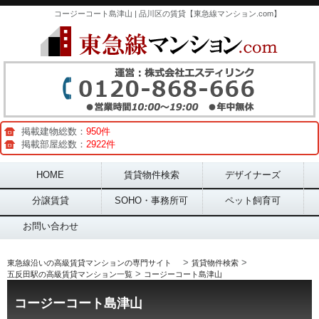
コージーコート島津山 | 品川区の賃貸【東急線マンション.com】
掲載建物総数：
950件
掲載部屋総数：
2922件
Main menu
HOME
賃貸物件検索
デザイナーズ
分譲賃貸
SOHO・事務所可
ペット飼育可
お問い合わせ
>
>
東急線沿いの高級賃貸マンションの専門サイト
賃貸物件検索
>
五反田駅の高級賃貸マンション一覧
コージーコート島津山
コージーコート島津山