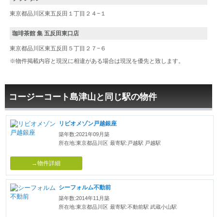
東京都品川区東五反田１丁目２４−１
珈琲茶館 集 五反田東口店
東京都品川区東五反田５丁目２７−６
※物件掲載内容と現況に相違がある場合は現況を優先と致します。
コージーコート島津山と同じ駅の物件
リビオメゾン戸越銀座
築年数:2021年09月築
所在地:東京都品川区
最寄駅:戸越駅 戸越駅
→物件詳細
シーフォルム不動前
築年数:2014年11月築
所在地:東京都品川区
最寄駅:不動前駅 武蔵小山駅