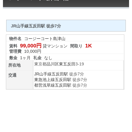
JR山手線五反田駅 徒歩7分
物件名
コージーコート島津山
99,000円
1K
賃料
貸マンション
間取り
管理費
10,000円
敷金
1ヶ月
礼金
なし
東京都
品川区
東五反田
3-19
所在地
JR山手線
五反田駅
徒歩7分
交通
東急池上線
五反田駅
徒歩7分
都営浅草線
五反田駅
徒歩7分