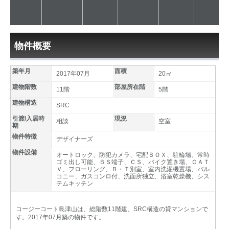
物件概要
築年月
面積
2017年07月
20㎡
建物階数
部屋所在階
11階
5階
建物構造
SRC
引渡/入居時
現況
相談
空室
期
物件特徴
デザイナーズ
物件設備
オートロック、防犯カメラ、宅配ＢＯＸ、駐輪場、常時
ゴミ出し可能、ＢＳ端子、ＣＳ、バイク置き場、ＣＡＴ
Ｖ、フローリング、Ｂ・Ｔ別室、室内洗濯機置場、バル
コニー、ガスコンロ付、洗面所独立、浴室乾燥機、シス
テムキッチン
コージーコート島津山は、総階数11階建、SRC構造の貸マンションで
す。2017年07月築の物件です。