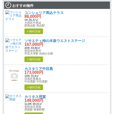
おすすめ物件
コンシェリア馬込テラス
86,000円
1K 25.37㎡
大田区中馬込
西馬込駅 馬込駅
» 物件詳細
ソサエティ柿の木坂ウエストステージ
167,000円
2DK 43.66㎡
世田谷区野沢
学芸大学駅 自由が丘駅
» 物件詳細
カスタリア中目黒
173,000円
1DK 31.6㎡
目黒区青葉台
中目黒駅 中目黒駅
» 物件詳細
カリタス用賀
149,000円
1LDK 40.01㎡
世田谷区用賀
用賀駅 桜新町駅