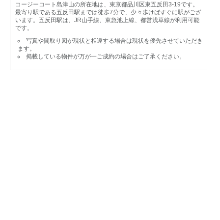
コージーコート島津山の所在地は、東京都品川区東五反田3-19です。
最寄り駅である五反田駅までは徒歩7分で、少々歩けばすぐに駅がござ
います。五反田駅は、JR山手線、東急池上線、都営浅草線が利用可能
です。
写真や間取り図が現状と相違する場合は現状を優先させていただき
ます。
掲載している物件が万が一ご成約の場合はご了承ください。