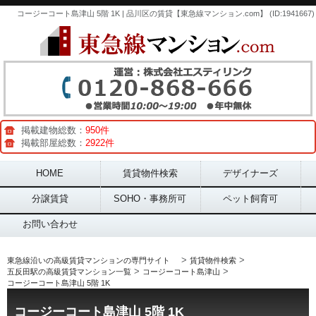
コージーコート島津山 5階 1K | 品川区の賃貸【東急線マンション.com】 (ID:1941667)
掲載建物総数：
950件
掲載部屋総数：
2922件
Main menu
HOME
賃貸物件検索
デザイナーズ
分譲賃貸
SOHO・事務所可
ペット飼育可
お問い合わせ
>
>
東急線沿いの高級賃貸マンションの専門サイト
賃貸物件検索
>
>
五反田駅の高級賃貸マンション一覧
コージーコート島津山
コージーコート島津山 5階 1K
コージーコート島津山 5階 1K