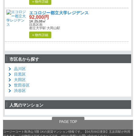
» 物件詳細
エコロジー都立大学レジデンス
92,000円
1K 25.08㎡
目黒区南
都立大学駅 大岡山駅
» 物件詳細
市区名から探す
品川区
目黒区
大田区
世田谷区
渋谷区
人気のマンション
PAGE TOP
コージーコート島津山 5階 1Kの賃貸マンション情報です。【04月09日更新】五反田駅が利用
できます。この物件はデザイナーズです。ぜひお気軽にお問い合わせください。