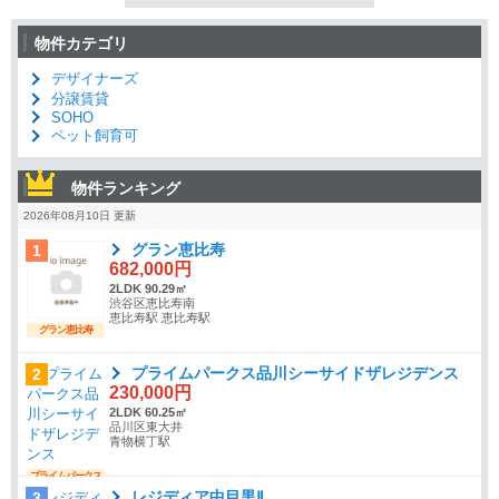
物件カテゴリ
デザイナーズ
分譲賃貸
SOHO
ペット飼育可
物件ランキング
2026年08月10日 更新
グラン恵比寿
1
682,000円
2LDK 90.29㎡
渋谷区恵比寿南
恵比寿駅 恵比寿駅
グラン恵比寿
プライムパークス品川シーサイドザレジデンス
2
230,000円
2LDK 60.25㎡
品川区東大井
青物横丁駅
プライムパークス
品川シーサイドザ
レジディア中目黒Ⅱ
3
レジデンス