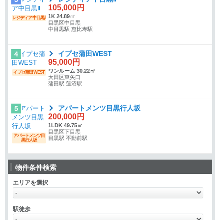
105,000円
1K 24.89㎡
レジディア中目黒Ⅱ
目黒区中目黒
中目黒駅 恵比寿駅
イプセ蒲田WEST
4
95,000円
ワンルーム 30.22㎡
イプセ蒲田WEST
大田区東矢口
蒲田駅 蓮沼駅
アパートメンツ目黒行人坂
5
200,000円
1LDK 49.75㎡
目黒区下目黒
アパートメンツ目
目黒駅 不動前駅
黒行人坂
物件条件検索
エリアを選択
駅徒歩