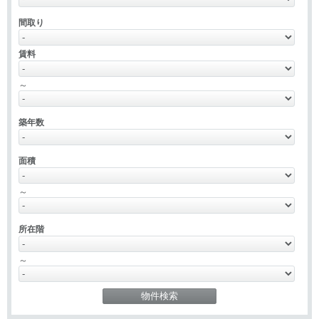
間取り
賃料
～
築年数
面積
～
所在階
～