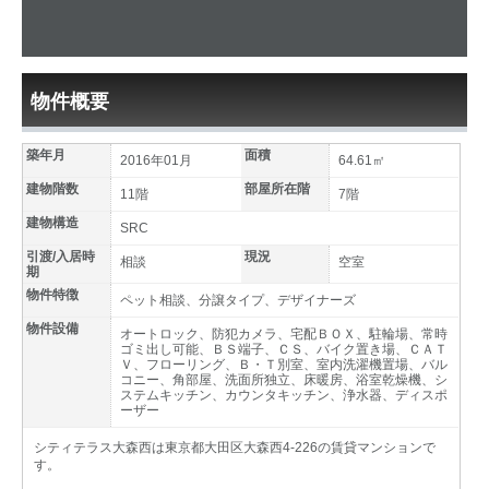
物件概要
築年月
面積
2016年01月
64.61㎡
建物階数
部屋所在階
11階
7階
建物構造
SRC
引渡/入居時
現況
相談
空室
期
物件特徴
ペット相談、分譲タイプ、デザイナーズ
物件設備
オートロック、防犯カメラ、宅配ＢＯＸ、駐輪場、常時
ゴミ出し可能、ＢＳ端子、ＣＳ、バイク置き場、ＣＡＴ
Ｖ、フローリング、Ｂ・Ｔ別室、室内洗濯機置場、バル
コニー、角部屋、洗面所独立、床暖房、浴室乾燥機、シ
ステムキッチン、カウンタキッチン、浄水器、ディスポ
ーザー
シティテラス大森西は東京都大田区大森西4-226の賃貸マンションで
す。