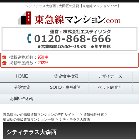
シティテラス大森西 | 大田区の賃貸【東急線マンション.com】
掲載建物総数：
950件
掲載部屋総数：
2922件
Main menu
HOME
賃貸物件検索
デザイナーズ
分譲賃貸
SOHO・事務所可
ペット飼育可
お問い合わせ
>
>
東急線沿いの高級賃貸マンションの専門サイト
賃貸物件検索
>
蒲田駅の高級賃貸マンション一覧
シティテラス大森西
シティテラス大森西