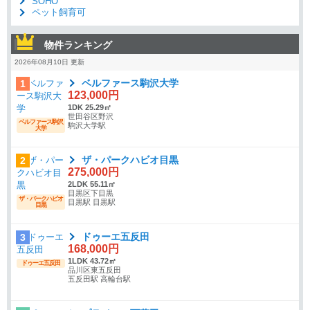
SOHO
ペット飼育可
物件ランキング
2026年08月10日 更新
ベルファース駒沢大学
1
123,000円
1DK 25.29㎡
世田谷区野沢
ベルファース駒沢
駒沢大学駅
大学
ザ・パークハビオ目黒
2
275,000円
2LDK 55.11㎡
目黒区下目黒
ザ・パークハビオ
目黒駅 目黒駅
目黒
ドゥーエ五反田
3
168,000円
1LDK 43.72㎡
ドゥーエ五反田
品川区東五反田
五反田駅 高輪台駅