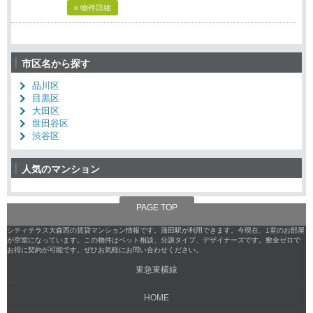
» 物件詳細
市区名から探す
品川区
目黒区
大田区
世田谷区
渋谷区
人気のマンション
PAGE TOP
シティテラス大森西の賃貸マンション情報です。蒲田駅が利用できます。今現在、1室のお部屋
が空室になっています。この物件はペット相談、分譲タイプ、デザイナーズです。敷金ゼロで
お得に契約が可能です。ぜひお気軽にお問い合わせください。
東急東横線
HOME