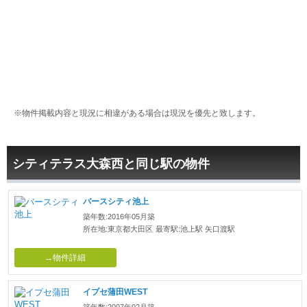
※物件掲載内容と現況に相違がある場合は現況を優先と致します。
シティテラス大森西と同じ駅の物件
バースシティ池上
築年数:2016年05月築
所在地:東京都大田区
最寄駅:池上駅 矢口渡駅
→物件詳細
イプセ蒲田WEST
築年数:2007年02月築