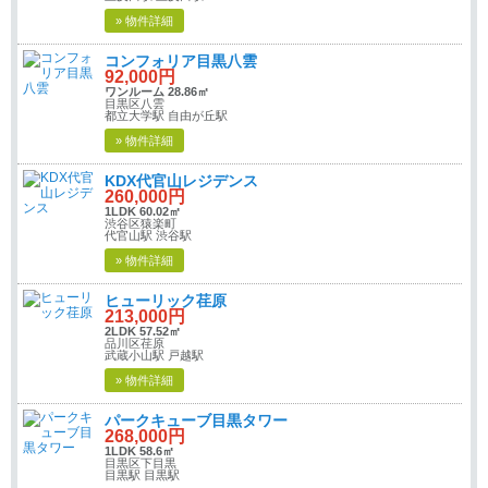
» 物件詳細
コンフォリア目黒八雲
92,000円
ワンルーム 28.86㎡
目黒区八雲
都立大学駅 自由が丘駅
» 物件詳細
KDX代官山レジデンス
260,000円
1LDK 60.02㎡
渋谷区猿楽町
代官山駅 渋谷駅
» 物件詳細
ヒューリック荏原
213,000円
2LDK 57.52㎡
品川区荏原
武蔵小山駅 戸越駅
» 物件詳細
パークキューブ目黒タワー
268,000円
1LDK 58.6㎡
目黒区下目黒
目黒駅 目黒駅