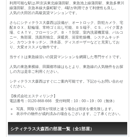
利用可能な駅はJR京浜東北線蒲田駅、東急池上線蒲田駅、東急多摩川
線蒲田駅、京急本線大森町駅で、4駅が利用できて利便性も良し。
人気の大田区の高級賃貸マンションです。
さらにシティテラス大森西は設備が、オートロック、防犯カメラ、宅
配ＢＯＸ、駐輪場、常時ゴミ出し可能、ＢＳ端子、ＣＳ、バイク置き
場、ＣＡＴＶ、フローリング、Ｂ・Ｔ別室、室内洗濯機置場、バルコ
ニー、角部屋、洗面所独立、床暖房、浴室乾燥機、システムキッチ
ン、カウンタキッチン、浄水器、ディスポーザーなどと充実してお
り、大変オススメな物件です。
当サイトは東急線沿いの賃貸マンションを網羅した専門サイトです。
人気の東急東横線、田園都市線はもとより、東急線の人気物件をお探
しの方は是非ご利用ください。
シティテラス大森西はすぐにご案内可能です。下記からお問い合わせ
ください。
【株式会社エスティリンク】
電話番号：0120-868-666 受付時間：10：00～19：00（無休）
写真、間取り図等が現状と違う場合は現状を優先致します。
表示中の物件が成約済みの場合もございます。ご了承ください。
シティテラス大森西の部屋一覧（全1部屋）