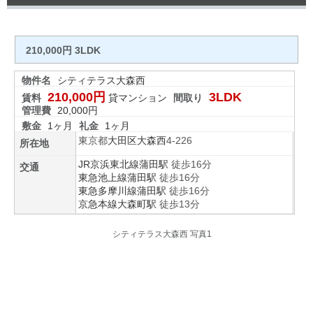
210,000円 3LDK
物件名
シティテラス大森西
210,000円
3LDK
賃料
貸マンション
間取り
管理費
20,000円
敷金
1ヶ月
礼金
1ヶ月
東京都
大田区
大森西
4-226
所在地
JR京浜東北線
蒲田駅
徒歩16分
交通
東急池上線
蒲田駅
徒歩16分
東急多摩川線
蒲田駅
徒歩16分
京急本線
大森町駅
徒歩13分