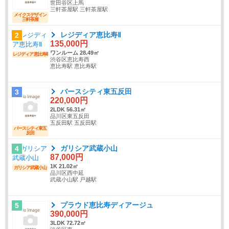
世田谷区上馬
三軒茶屋駅 三軒茶屋駅
メイクスデザイン
三軒茶屋
レジディア恵比寿Ⅱ
2
135,000円
ワンルーム 28.49㎡
レジディア恵比寿Ⅱ
渋谷区恵比寿西
恵比寿駅 恵比寿駅
バースシティ東五反田
3
220,000円
2LDK 56.31㎡
品川区東五反田
五反田駅 五反田駅
バースシティ東五
反田
ガリシア武蔵小山
4
87,000円
1K 21.02㎡
ガリシア武蔵小山
品川区西中延
武蔵小山駅 戸越駅
プラウド恵比寿ディアージュ
5
390,000円
3LDK 72.72㎡