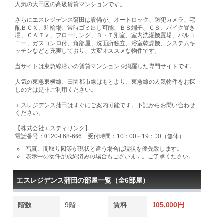
人気の大田区の高級賃貸マンションです。
さらにエスレジデンス蒲田は設備が、オートロック、防犯カメラ、宅
配ＢＯＸ、駐輪場、常時ゴミ出し可能、ＢＳ端子、ＣＳ、バイク置き
場、ＣＡＴＶ、フローリング、Ｂ・Ｔ別室、室内洗濯機置場、バルコ
ニー、ガスコンロ付、角部屋、洗面所独立、浴室乾燥機、システムキ
ッチンなどと充実しており、大変オススメな物件です。
当サイトは東急線沿いの賃貸マンションを網羅した専門サイトです。
人気の東急東横線、田園都市線はもとより、東急線の人気物件をお探
しの方は是非ご利用ください。
エスレジデンス蒲田はすぐにご案内可能です。下記からお問い合わせ
ください。
【株式会社エスティリンク】
電話番号：0120-868-666 受付時間：10：00～19：00（無休）
写真、間取り図等が現状と違う場合は現状を優先致します。
表示中の物件が成約済みの場合もございます。ご了承ください。
エスレジデンス蒲田の部屋一覧（全6部屋）
階数
9階
賃料
105,000円