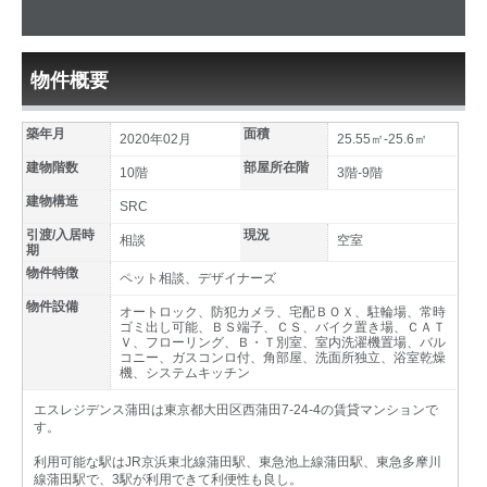
物件概要
築年月
面積
2020年02月
25.55㎡-25.6㎡
建物階数
部屋所在階
10階
3階-9階
建物構造
SRC
引渡/入居時
現況
相談
空室
期
物件特徴
ペット相談、デザイナーズ
物件設備
オートロック、防犯カメラ、宅配ＢＯＸ、駐輪場、常時
ゴミ出し可能、ＢＳ端子、ＣＳ、バイク置き場、ＣＡＴ
Ｖ、フローリング、Ｂ・Ｔ別室、室内洗濯機置場、バル
コニー、ガスコンロ付、角部屋、洗面所独立、浴室乾燥
機、システムキッチン
エスレジデンス蒲田は東京都大田区西蒲田7-24-4の賃貸マンションで
す。
利用可能な駅はJR京浜東北線蒲田駅、東急池上線蒲田駅、東急多摩川
線蒲田駅で、3駅が利用できて利便性も良し。