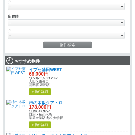
～
所在階
～
おすすめ物件
イプセ蒲田WEST
68,000円
ワンルーム 23.29㎡
大田区東矢口
蒲田駅 蓮沼駅
» 物件詳細
柿の木坂クアトロ
178,000円
1LDK 47.97㎡
目黒区柿の木坂
学芸大学駅 都立大学駅
» 物件詳細