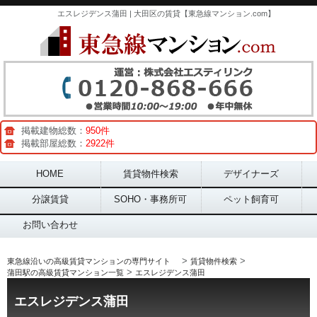
エスレジデンス蒲田 | 大田区の賃貸【東急線マンション.com】
掲載建物総数：
950件
掲載部屋総数：
2922件
Main menu
HOME
賃貸物件検索
デザイナーズ
分譲賃貸
SOHO・事務所可
ペット飼育可
お問い合わせ
>
>
東急線沿いの高級賃貸マンションの専門サイト
賃貸物件検索
>
蒲田駅の高級賃貸マンション一覧
エスレジデンス蒲田
エスレジデンス蒲田