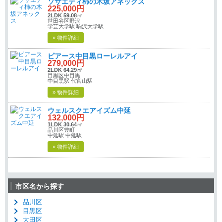
ソサエティ柿の木坂アネックス
225,000円
2LDK 59.08㎡
世田谷区野沢
学芸大学駅 駒沢大学駅
» 物件詳細
ピアース中目黒ローレルアイ
279,000円
2LDK 64.29㎡
目黒区中目黒
中目黒駅 代官山駅
» 物件詳細
ウェルスクエアイズム中延
132,000円
1LDK 30.64㎡
品川区豊町
中延駅 中延駅
» 物件詳細
市区名から探す
品川区
目黒区
大田区