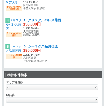
1DK 25.11㎡
目黒区中央町
グランドレジデン
学芸大学駅 目黒駅
ス学芸大学
クリスタルパレス蒲西
4
150,000円
1LDK 39.99㎡
大田区西蒲田
クリスタルパレス
蒲田駅 蓮沼駅
蒲西
シーネクス品川荏原
5
195,000円
1LDK 54.72㎡
シーネクス品川荏
原
品川区荏原
荏原中延駅 旗の台駅
物件条件検索
エリアを選択
駅徒歩