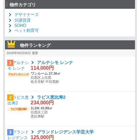
物件カテゴリ
デザイナーズ
分譲賃貸
SOHO
ペット飼育可
物件ランキング
2026年08月06日 更新
アルテシモ レンナ
1
114,000円
ワンルーム 27.36㎡
アルテシモ レンナ
目黒区上目黒
祐天寺駅 中目黒駅
ラピス恵比寿2
2
234,000円
1LDK 43.89㎡
ラピス恵比寿2
目黒区三田
恵比寿駅
グランドレジデンス学芸大学
3
125,000円