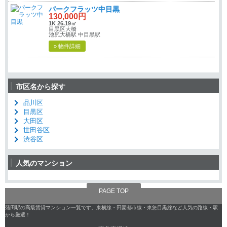
パークフラッツ中目黒
130,000円
1K 26.19㎡
目黒区大橋
池尻大橋駅 中目黒駅
» 物件詳細
市区名から探す
品川区
目黒区
大田区
世田谷区
渋谷区
人気のマンション
PAGE TOP
蒲田駅の高級賃貸マンション一覧です。東横線・田園都市線・東急目黒線など人気の路線・駅
から厳選！