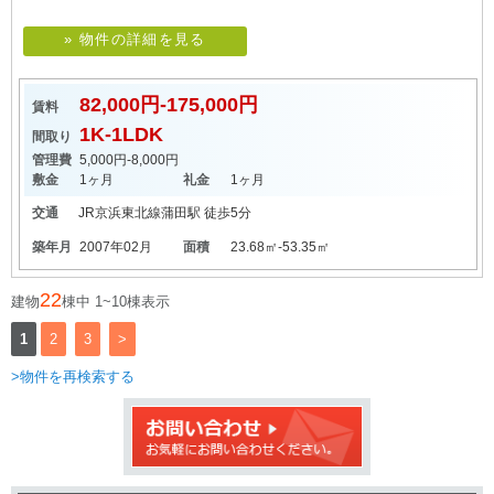
» 物件の詳細を見る
82,000円-175,000円
賃料
1K-1LDK
間取り
管理費
5,000円-8,000円
敷金
1ヶ月
礼金
1ヶ月
交通
JR京浜東北線
蒲田駅
徒歩5分
築年月
2007年02月
面積
23.68㎡-53.35㎡
22
建物
棟中 1~10棟表示
1
2
3
>
>物件を再検索する