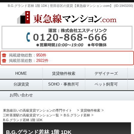
B.G.グランド若林 1階 1DK | 世田谷区の賃貸【東急線マンション.com】 (ID:1943200)
掲載建物総数：
950件
掲載部屋総数：
2922件
Main menu
HOME
賃貸物件検索
デザイナーズ
分譲賃貸
SOHO・事務所可
ペット飼育可
お問い合わせ
>
>
東急線沿いの高級賃貸マンションの専門サイト
賃貸物件検索
>
>
三軒茶屋駅の高級賃貸マンション一覧
B.G.グランド若林
B.G.グランド若林 1階 1DK
B.G.グランド若林 1階 1DK