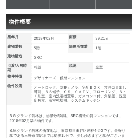
物件概要
築年月
面積
2018年02月
39.21㎡
建物階数
部屋所在階
5階
1階
建物構造
SRC
引渡/入居時
現況
相談
空室
期
物件特徴
デザイナーズ、低層マンション
物件設備
オートロック、防犯カメラ、宅配ＢＯＸ、常時ゴミ出し
可能、ＢＳ端子、ＣＳ、ＣＡＴＶ、フローリング、Ｂ・
Ｔ別室、室内洗濯機置場、ガスコンロ付、角部屋、洗面
所独立、浴室乾燥機、システムキッチン
B.G.グランド若林は、総階数5階建、SRC構造の貸マンションです。
2018年02月築の物件です。
B.G.グランド若林の所在地は、東京都世田谷区若林4-2-3です。最寄り
駅である三軒茶屋駅までは徒歩15分で、少し歩きますと駅がございま