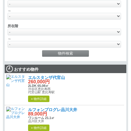
～
所在階
～
おすすめ物件
エルスタンザ代官山
260,000円
2LDK 65.08㎡
渋谷区恵比寿西
代官山駅 恵比寿駅
» 物件詳細
ルフォンプログレ品川大井
89,000円
ワンルーム 21.1㎡
品川区大井
» 物件詳細