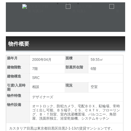
物件概要
築年月
面積
2000年04月
59.55㎡
建物階数
部屋所在階
7階
6階
建物構造
SRC
引渡/入居時
現況
相談
空室
期
物件特徴
デザイナーズ
物件設備
オートロック、防犯カメラ、宅配ＢＯＸ、駐輪場、常時
ゴミ出し可能、ＢＳ端子、ＣＳ、ＣＡＴＶ、フローリン
グ、Ｂ・Ｔ別室、室内洗濯機置場、バルコニー、角部
屋、洗面所独立、浴室乾燥機、システムキッチン
カスタリア目黒は東京都目黒区目黒2-1-13の賃貸マンションです。