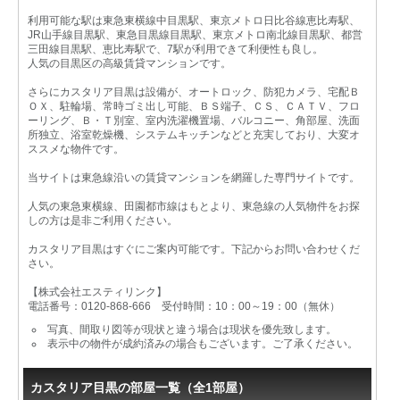
利用可能な駅は東急東横線中目黒駅、東京メトロ日比谷線恵比寿駅、
JR山手線目黒駅、東急目黒線目黒駅、東京メトロ南北線目黒駅、都営
三田線目黒駅、恵比寿駅で、7駅が利用できて利便性も良し。
人気の目黒区の高級賃貸マンションです。
さらにカスタリア目黒は設備が、オートロック、防犯カメラ、宅配Ｂ
ＯＸ、駐輪場、常時ゴミ出し可能、ＢＳ端子、ＣＳ、ＣＡＴＶ、フロ
ーリング、Ｂ・Ｔ別室、室内洗濯機置場、バルコニー、角部屋、洗面
所独立、浴室乾燥機、システムキッチンなどと充実しており、大変オ
ススメな物件です。
当サイトは東急線沿いの賃貸マンションを網羅した専門サイトです。
人気の東急東横線、田園都市線はもとより、東急線の人気物件をお探
しの方は是非ご利用ください。
カスタリア目黒はすぐにご案内可能です。下記からお問い合わせくだ
さい。
【株式会社エスティリンク】
電話番号：0120-868-666 受付時間：10：00～19：00（無休）
写真、間取り図等が現状と違う場合は現状を優先致します。
表示中の物件が成約済みの場合もございます。ご了承ください。
カスタリア目黒の部屋一覧（全1部屋）