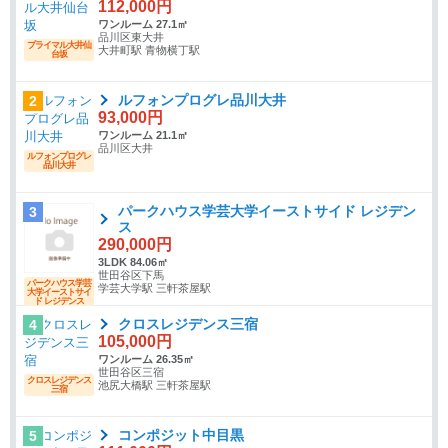
112,000円
ワンルーム 27.1㎡
品川区東大井
プライマル大井仙
大井町駅 青物横丁駅
台坂
ルフォンプログレ品川大井
2
93,000円
ワンルーム 21.1㎡
品川区大井
ルフォンプログレ
品川大井
パークハウス学芸大学イーストサイド レジデン
3
ス
290,000円
3LDK 84.06㎡
世田谷区下馬
パークハウス学芸
学芸大学駅 三軒茶屋駅
大学イーストサイ
ド レジデンス
クロスレジデンス三宿
4
105,000円
ワンルーム 26.35㎡
世田谷区三宿
クロスレジデンス
池尻大橋駅 三軒茶屋駅
三宿
コンポジット中目黒
5