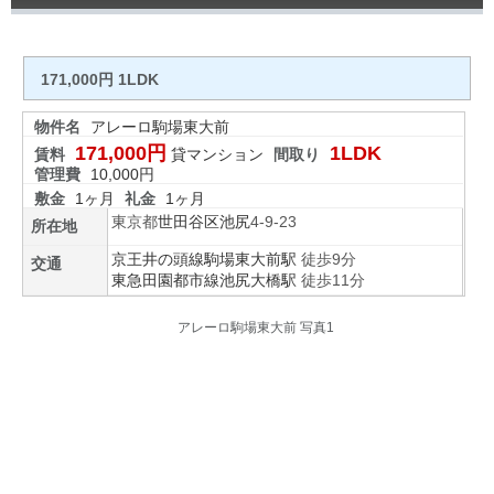
171,000円 1LDK
物件名
アレーロ駒場東大前
171,000円
1LDK
賃料
貸マンション
間取り
管理費
10,000円
敷金
1ヶ月
礼金
1ヶ月
東京都
世田谷区
池尻
4-9-23
所在地
京王井の頭線
駒場東大前駅
徒歩9分
交通
東急田園都市線
池尻大橋駅
徒歩11分