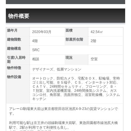
物件概要
築年月
面積
2020年03月
42.54㎡
建物階数
部屋所在階
4階
2階
建物構造
SRC
引渡/入居時
現況
相談
空室
期
物件特徴
デザイナーズ、低層マンション
物件設備
オートロック、防犯カメラ、宅配ＢＯＸ、駐輪場、常時
ゴミ出し可能、ＢＳ端子、ＣＳ、インターネット対応、
ＣＡＴＶ、24時間セキュリティ、フローリング、Ｂ・
Ｔ別室、室内洗濯機置場、24時間換気システム、ガス
コンロ付、角部屋、洗面所独立、浴室乾燥機、システム
キッチン
アレーロ駒場東大前は東京都世田谷区池尻4-9-23の賃貸マンションで
す。
利用可能な駅は京王井の頭線駒場東大前駅、東急田園都市線池尻大橋
駅で、2駅が利用できて利便性も良し。