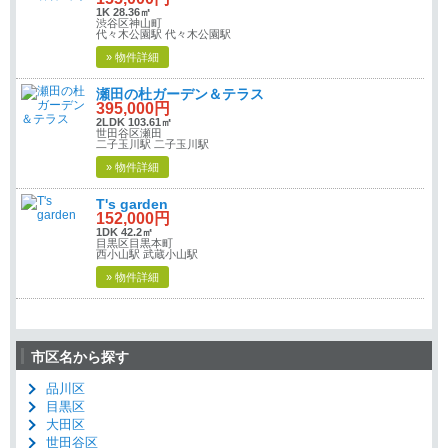
1K 28.36㎡
渋谷区神山町
代々木公園駅 代々木公園駅
» 物件詳細
瀬田の杜ガーデン＆テラス
395,000円
2LDK 103.61㎡
世田谷区瀬田
二子玉川駅 二子玉川駅
» 物件詳細
T's garden
152,000円
1DK 42.2㎡
目黒区目黒本町
西小山駅 武蔵小山駅
» 物件詳細
市区名から探す
品川区
目黒区
大田区
世田谷区