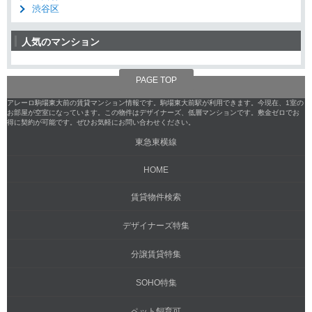
渋谷区
人気のマンション
PAGE TOP
アレーロ駒場東大前の賃貸マンション情報です。駒場東大前駅が利用できます。今現在、1室の
お部屋が空室になっています。この物件はデザイナーズ、低層マンションです。敷金ゼロでお
得に契約が可能です。ぜひお気軽にお問い合わせください。
東急東横線
HOME
賃貸物件検索
デザイナーズ特集
分譲賃貸特集
SOHO特集
ペット飼育可