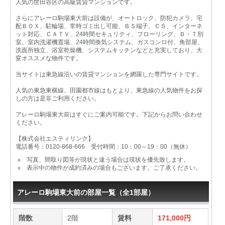
人気の世田谷区の高級賃貸マンションです。
さらにアレーロ駒場東大前は設備が、オートロック、防犯カメラ、宅
配ＢＯＸ、駐輪場、常時ゴミ出し可能、ＢＳ端子、ＣＳ、インターネ
ット対応、ＣＡＴＶ、24時間セキュリティ、フローリング、Ｂ・Ｔ別
室、室内洗濯機置場、24時間換気システム、ガスコンロ付、角部屋、
洗面所独立、浴室乾燥機、システムキッチンなどと充実しており、大
変オススメな物件です。
当サイトは東急線沿いの賃貸マンションを網羅した専門サイトです。
人気の東急東横線、田園都市線はもとより、東急線の人気物件をお探
しの方は是非ご利用ください。
アレーロ駒場東大前はすぐにご案内可能です。下記からお問い合わせ
ください。
【株式会社エスティリンク】
電話番号：0120-868-666 受付時間：10：00～19：00（無休）
写真、間取り図等が現状と違う場合は現状を優先致します。
表示中の物件が成約済みの場合もございます。ご了承ください。
アレーロ駒場東大前の部屋一覧（全1部屋）
階数
2階
賃料
171,000円