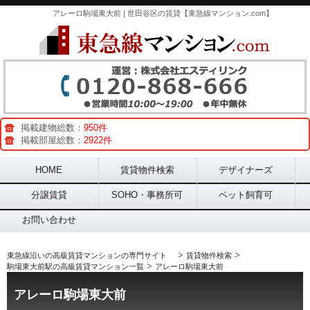
アレーロ駒場東大前 | 世田谷区の賃貸【東急線マンション.com】
掲載建物総数：
950件
掲載部屋総数：
2922件
Main menu
HOME
賃貸物件検索
デザイナーズ
分譲賃貸
SOHO・事務所可
ペット飼育可
お問い合わせ
>
>
東急線沿いの高級賃貸マンションの専門サイト
賃貸物件検索
>
駒場東大前駅の高級賃貸マンション一覧
アレーロ駒場東大前
アレーロ駒場東大前