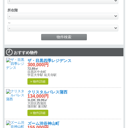
所在階
～
おすすめ物件
ザ・目黒四季レジデンス
300,000円
72.89㎡
目黒区中央町
学芸大学駅 祐天寺駅
» 物件詳細
クリスタルパレス蒲西
134,000円
1LDK 39.99㎡
大田区西蒲田
蒲田駅 蓮沼駅
» 物件詳細
ズーム渋谷神山町
155,000円