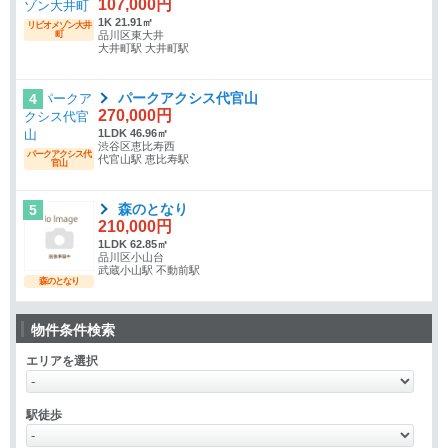
107,000円
1K 21.91㎡
リビオメゾン大井
町
品川区東大井
大井町駅 大井町駅
パークアクシス代官山
4
270,000円
1LDK 46.96㎡
渋谷区恵比寿西
パークアクシス代
代官山駅 恵比寿駅
官山
森のとなり
5
210,000円
1LDK 62.85㎡
品川区小山台
武蔵小山駅 不動前駅
森のとなり
物件条件検索
エリアを選択
駅徒歩