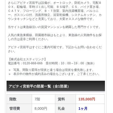
さらにアビティ宮前平は設備が、オートロック、防犯カメラ、宅配Ｂ
ＯＸ、駐輪場、常時ゴミ出し可能、ＢＳ端子、ＣＳ、バイク置き場、
ＣＡＴＶ、フローリング、Ｂ・Ｔ別室、室内洗濯機置場、バルコニ
ー、ガスコンロ付、洗面所独立、浴室乾燥機、システムキッチン、カ
ウンタキッチンなどと充実しており、大変オススメな物件です。
当サイトは東急線沿いの賃貸マンションを網羅した専門サイトです。
人気の東急東横線、田園都市線はもとより、東急線の人気物件をお探
しの方は是非ご利用ください。
アビティ宮前平はすぐにご案内可能です。下記からお問い合わせくだ
さい。
【株式会社エスティリンク】
電話番号：0120-868-666 受付時間：10：00～19：00（無休）
写真、間取り図等が現状と違う場合は現状を優先致します。
表示中の物件が成約済みの場合もございます。ご了承ください。
アビティ宮前平の部屋一覧（全1部屋）
階数
7階
賃料
135,000円
管理費
8,000円
礼金
1ヶ月