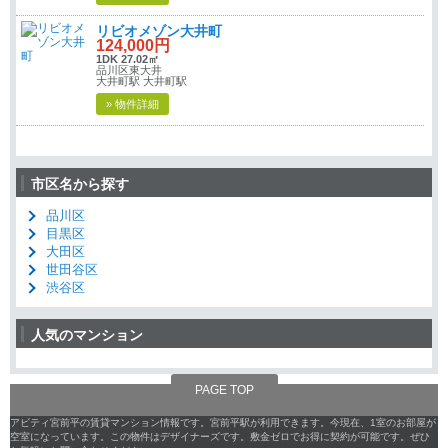
リビオメゾン大井町
124,000円
1DK 27.02㎡
品川区東大井
大井町駅 大井町駅
» 物件詳細
市区名から探す
品川区
目黒区
大田区
世田谷区
渋谷区
人気のマンション
PAGE TOP
アビティ宮前平の賃貸マンション情報です。宮前平駅が利用できます。今現在、1室のお部屋が
空室になっています。この物件はデザイナーズです。敷金ゼロでお得に契約が可能です。ぜひ