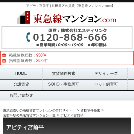
アビティ宮前平 | 世田谷区の賃貸【東急線マンション.com】
掲載建物総数：
950件
掲載部屋総数：
2922件
Main menu
HOME
賃貸物件検索
デザイナーズ
分譲賃貸
SOHO・事務所可
ペット飼育可
お問い合わせ
>
>
東急線沿いの高級賃貸マンションの専門サイト
賃貸物件検索
>
宮前平駅の高級賃貸マンション一覧
アビティ宮前平
アビティ宮前平