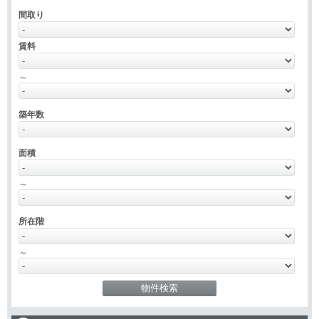
間取り
賃料
～
築年数
面積
～
所在階
～