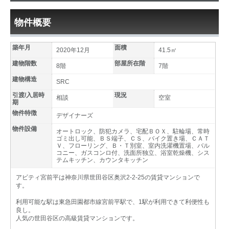
物件概要
築年月
面積
2020年12月
41.5㎡
建物階数
部屋所在階
8階
7階
建物構造
SRC
引渡/入居時
現況
相談
空室
期
物件特徴
デザイナーズ
物件設備
オートロック、防犯カメラ、宅配ＢＯＸ、駐輪場、常時
ゴミ出し可能、ＢＳ端子、ＣＳ、バイク置き場、ＣＡＴ
Ｖ、フローリング、Ｂ・Ｔ別室、室内洗濯機置場、バル
コニー、ガスコンロ付、洗面所独立、浴室乾燥機、シス
テムキッチン、カウンタキッチン
アビティ宮前平は神奈川県世田谷区奥沢2-2-25の賃貸マンションで
す。
利用可能な駅は東急田園都市線宮前平駅で、1駅が利用できて利便性も
良し。
人気の世田谷区の高級賃貸マンションです。