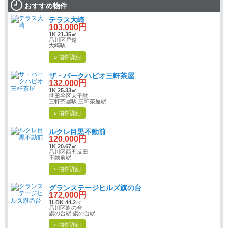
おすすめ物件
テラス大崎
103,000円
1K 21.35㎡
品川区戸越
大崎駅
» 物件詳細
ザ・パークハビオ三軒茶屋
132,000円
1K 25.33㎡
世田谷区太子堂
三軒茶屋駅 三軒茶屋駅
» 物件詳細
ルクレ目黒不動前
120,000円
1K 20.67㎡
品川区西五反田
不動前駅
» 物件詳細
グランステージヒルズ旗の台
172,000円
1LDK 44.2㎡
品川区旗の台
旗の台駅 旗の台駅
» 物件詳細