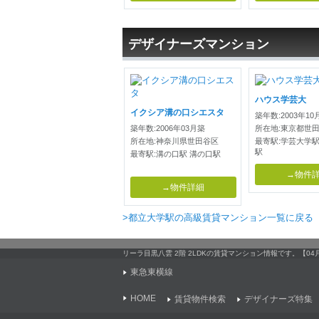
デザイナーズマンション
ハウス学芸大
イクシア溝の口シエスタ
築年数:2003年10
築年数:2006年03月築
所在地:東京都世
所在地:神奈川県世田谷区
最寄駅:学芸大学駅
駅
最寄駅:溝の口駅 溝の口駅
→物件
→物件詳細
>都立大学駅の高級賃貸マンション一覧に戻る
リーラ目黒八雲 2階 2LDKの賃貸マンション情報です。【
東急東横線
HOME
賃貸物件検索
デザイナーズ特集