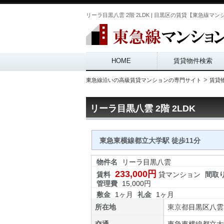
リーラ目黒八雲 2階 2LDK | 目黒区の賃貸【東急線マンション.
Main menu
HOME
賃貸物件検索
>
東急線沿いの高級賃貸マンションの専門サイト
賃貸
リーラ目黒八雲 2階 2LDK
東急東横線都立大学駅 徒歩11分
物件名
リーラ目黒八雲
233,000円
賃料
貸マンション
間取
管理費
15,000円
敷金
1ヶ月
礼金
1ヶ月
所在地
東京都
目黒区
八雲