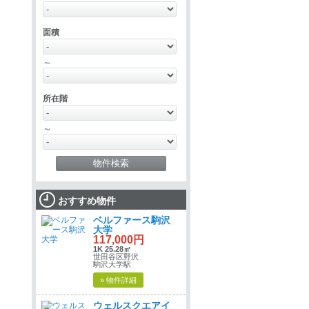
面積
～
所在階
～
おすすめ物件
ベルファース駒沢
大学
117,000円
1K 25.28㎡
世田谷区野沢
駒沢大学駅
» 物件詳細
ウェルスクエアイ