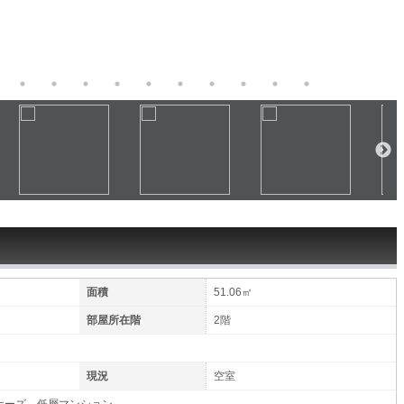
面積
51.06㎡
部屋所在階
2階
現況
空室