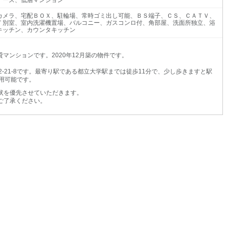
ナーズ、低層マンション
カメラ、宅配ＢＯＸ、駐輪場、常時ゴミ出し可能、ＢＳ端子、ＣＳ、ＣＡＴＶ、
Ｔ別室、室内洗濯機置場、バルコニー、ガスコンロ付、角部屋、洗面所独立、浴
キッチン、カウンタキッチン
マンションです。2020年12月築の物件です。
-21-8です。最寄り駅である都立大学駅までは徒歩11分で、少し歩きますと駅
用可能です。
状を優先させていただきます。
ご了承ください。