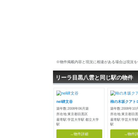
※物件掲載内容と現況に相違がある場合は現況を
リーラ目黒八雲と同じ駅の物件
nel碑文谷
柿の木坂クアト
築年数:2008年06月築
築年数:2008年10
所在地:東京都目黒区
所在地:東京都目
最寄駅:学芸大学駅 都立大学
最寄駅:学芸大学駅
駅
駅
→物件詳細
→物件