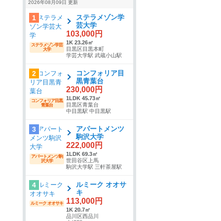
2026年08月09日 更新
ステラメゾン学
1
芸大学
103,000円
1K 23.26㎡
ステラメゾン学芸
目黒区目黒本町
大学
学芸大学駅 武蔵小山駅
コンフォリア目
2
黒青葉台
230,000円
1LDK 45.73㎡
コンフォリア目黒
目黒区青葉台
青葉台
中目黒駅 中目黒駅
アパートメンツ
3
駒沢大学
222,000円
1LDK 69.3㎡
アパートメンツ駒
世田谷区上馬
沢大学
駒沢大学駅 三軒茶屋駅
ルミーク オオサ
4
キ
113,000円
ルミーク オオサキ
1K 20.7㎡
品川区西品川