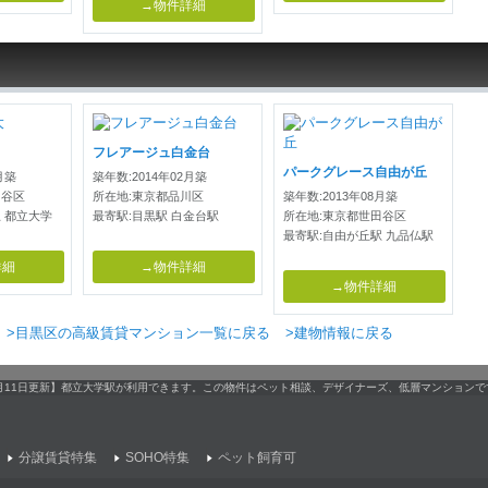
→物件詳細
フレアージュ白金台
パークグレース自由が丘
月築
築年数:2014年02月築
田谷区
所在地:東京都品川区
築年数:2013年08月築
 都立大学
最寄駅:目黒駅 白金台駅
所在地:東京都世田谷区
最寄駅:自由が丘駅 九品仏駅
詳細
→物件詳細
→物件詳細
>目黒区の高級賃貸マンション一覧に戻る
>建物情報に戻る
04月11日更新】都立大学駅が利用できます。この物件はペット相談、デザイナーズ、低層マンション
分譲賃貸特集
SOHO特集
ペット飼育可