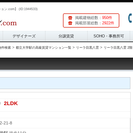
com】 (ID:1944533)
掲載建物総数：
950件
掲載部屋総数：
2922件
デザイナーズ
分譲賃貸
SOHO・事務所可
>
>
>
物件検索
都立大学駅の高級賃貸マンション一覧
リーラ目黒八雲
リーラ目黒八雲 2階 
2LDK
り
2-21-8