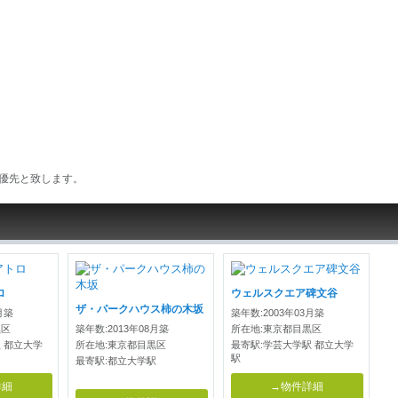
優先と致します。
ロ
ウェルスクエア碑文谷
ザ・パークハウス柿の木坂
月築
築年数:2003年03月築
黒区
築年数:2013年08月築
所在地:東京都目黒区
 都立大学
所在地:東京都目黒区
最寄駅:学芸大学駅 都立大学
駅
最寄駅:都立大学駅
詳細
→物件詳細