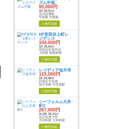
ズム中延
95,000円
1K 20.53㎡
品川区豊町
中延駅 中延駅
» 物件詳細
HF世田谷上町レ
ジデンス
104,000円
1K 25.04㎡
世田谷区世田谷
上町駅 桜新町駅
» 物件詳細
レジディア祐天寺
115,000円
1K 24.98㎡
目黒区中目黒
祐天寺駅 中目黒駅
» 物件詳細
シーフォルム大井
町2
267,000円
2LDK 56.15㎡
品川区東大井
大井町駅 大井町駅
» 物件詳細