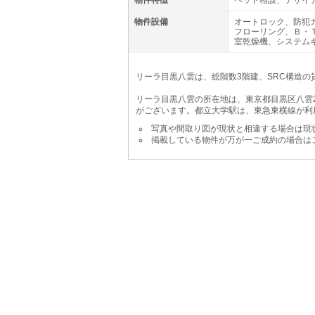
物件特徴
ペット相談、デザイ
物件設備
オートロック、防犯
フローリング、Ｂ・
室乾燥機、システム
リーラ目黒八雲は、総階数3階建、SRC構造の貸
リーラ目黒八雲の所在地は、東京都目黒区八雲2
がございます。都立大学駅は、東急東横線が利
写真や間取り図が現状と相違する場合は現
掲載している物件が万が一ご成約の場合は