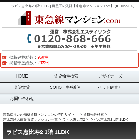
ラピス恵比寿2 1階 1LDK | 目黒区の賃貸【東急線マンション.com】 (ID:1055192)
掲載建物総数：
950件
掲載部屋総数：
2922件
Main menu
HOME
賃貸物件検索
デザイナーズ
分譲賃貸
SOHO・事務所可
ペット飼育可
お問い合わせ
>
>
東急線沿いの高級賃貸マンションの専門サイト
賃貸物件検索
>
>
恵比寿駅の高級賃貸マンション一覧
ラピス恵比寿2
ラピス恵比寿2 1階 1LDK
ラピス恵比寿2 1階 1LDK