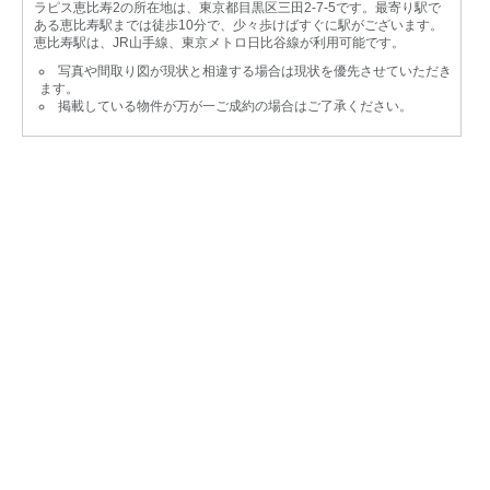
ラピス恵比寿2の所在地は、東京都目黒区三田2-7-5です。最寄り駅で
ある恵比寿駅までは徒歩10分で、少々歩けばすぐに駅がございます。
恵比寿駅は、JR山手線、東京メトロ日比谷線が利用可能です。
写真や間取り図が現状と相違する場合は現状を優先させていただき
ます。
掲載している物件が万が一ご成約の場合はご了承ください。