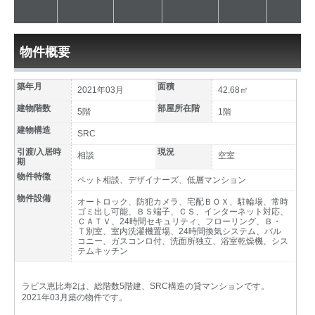
物件概要
築年月
面積
2021年03月
42.68㎡
建物階数
部屋所在階
5階
1階
建物構造
SRC
引渡/入居時
現況
相談
空室
期
物件特徴
ペット相談、デザイナーズ、低層マンション
物件設備
オートロック、防犯カメラ、宅配ＢＯＸ、駐輪場、常時
ゴミ出し可能、ＢＳ端子、ＣＳ、インターネット対応、
ＣＡＴＶ、24時間セキュリティ、フローリング、Ｂ・
Ｔ別室、室内洗濯機置場、24時間換気システム、バル
コニー、ガスコンロ付、洗面所独立、浴室乾燥機、シス
テムキッチン
ラピス恵比寿2は、総階数5階建、SRC構造の貸マンションです。
2021年03月築の物件です。