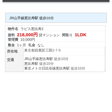
JR山手線恵比寿駅 徒歩10分
物件名
ラピス恵比寿2
218,000円
1LDK
賃料
貸マンション
間取り
管理費
10,000円
敷金
1ヶ月
礼金
なし
東京都
目黒区
三田
2-7-5
所在地
JR山手線
恵比寿駅
徒歩10分
交通
恵比寿駅
徒歩10分
東京メトロ日比谷線
恵比寿駅
徒歩10分