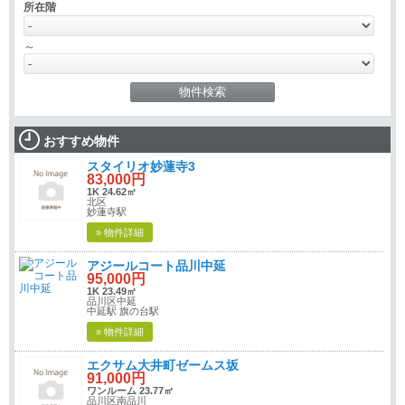
所在階
～
おすすめ物件
スタイリオ妙蓮寺3
83,000円
1K 24.62㎡
北区
妙蓮寺駅
» 物件詳細
アジールコート品川中延
95,000円
1K 23.49㎡
品川区中延
中延駅 旗の台駅
» 物件詳細
エクサム大井町ゼームス坂
91,000円
ワンルーム 23.77㎡
品川区南品川