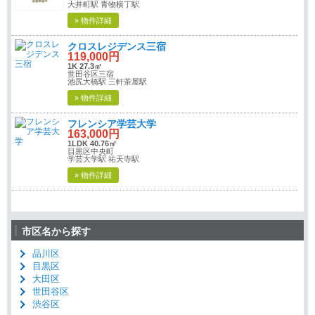
大井町駅 青物横丁駅
» 物件詳細
クロスレジデンス三宿
119,000円
1K 27.3㎡
世田谷区三宿
池尻大橋駅 三軒茶屋駅
» 物件詳細
フレンシア学芸大学
163,000円
1LDK 40.76㎡
目黒区中央町
学芸大学駅 祐天寺駅
» 物件詳細
市区名から探す
品川区
目黒区
大田区
世田谷区
渋谷区