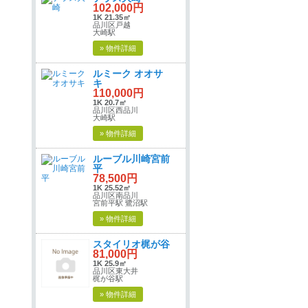
102,000円
1K 21.35㎡
品川区戸越
大崎駅
» 物件詳細
ルミーク オオサ
キ
110,000円
1K 20.7㎡
品川区西品川
大崎駅
» 物件詳細
ルーブル川崎宮前
平
78,500円
1K 25.52㎡
品川区南品川
宮前平駅 鷺沼駅
» 物件詳細
スタイリオ梶が谷
81,000円
1K 25.9㎡
品川区東大井
梶が谷駅
» 物件詳細