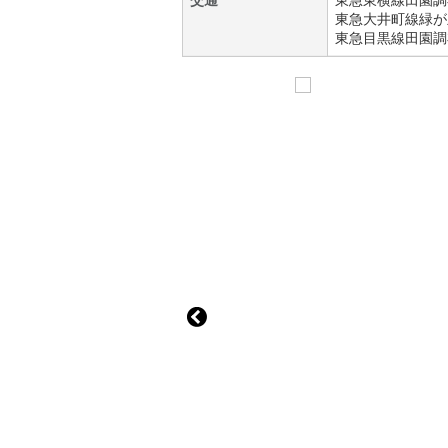
交通
東急東横線
田園調
東急大井町線
緑が
東急目黒線
田園調