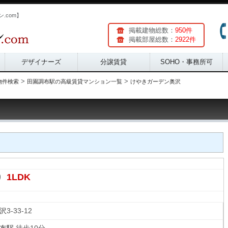
.com】
掲載建物総数：
950件
掲載部屋総数：
2922件
デザイナーズ
分譲賃貸
SOHO・事務所可
>
>
物件検索
田園調布駅の高級賃貸マンション一覧
けやきガーデン奥沢
1LDK
り
沢
3-33-12