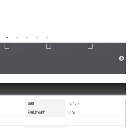
面積
42.43㎡
部屋所在階
11階