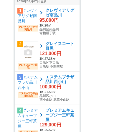
2026年08月07日 更新
クレヴィアリグ
1
ゼ南品川
95,000円
1K 20㎡
クレヴィアリグゼ
品川区南品川
南品川
青物横丁駅
グレイスコート
2
目黒
121,000円
1K 27.38㎡
目黒区下目黒
グレイスコート目
目黒駅 不動前駅
黒
エステムプラザ
3
品川西小山
100,000円
1K 21.53㎡
エステムプラザ品
品川区小山
川西小山
西小山駅 武蔵小山駅
プレミアムキュ
4
ーブジー三軒茶
屋
129,000円
1K 25.52㎡
プレミアムキュー