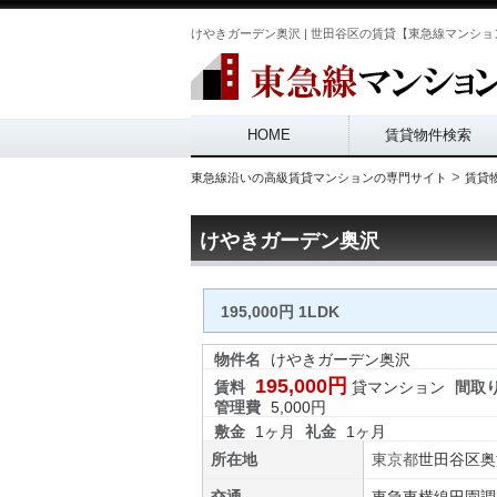
けやきガーデン奥沢 | 世田谷区の賃貸【東急線マンション
Main menu
HOME
賃貸物件検索
>
東急線沿いの高級賃貸マンションの専門サイト
賃貸
けやきガーデン奥沢
195,000円 1LDK
物件名
けやきガーデン奥沢
195,000円
賃料
貸マンション
間取
管理費
5,000円
敷金
1ヶ月
礼金
1ヶ月
所在地
東京都
世田谷区
奥