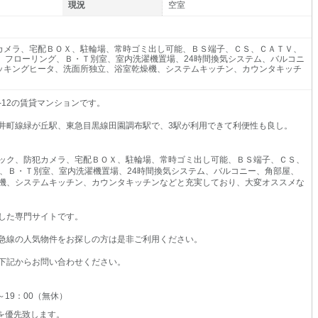
現況
空室
カメラ、宅配ＢＯＸ、駐輪場、常時ゴミ出し可能、ＢＳ端子、ＣＳ、ＣＡＴＶ、
ィ、フローリング、Ｂ・Ｔ別室、室内洗濯機置場、24時間換気システム、バルコニ
ッキングヒータ、洗面所独立、浴室乾燥機、システムキッチン、カウンタキッチ
-12の賃貸マンションです。
井町線緑が丘駅、東急目黒線田園調布駅で、3駅が利用できて利便性も良し。
ック、防犯カメラ、宅配ＢＯＸ、駐輪場、常時ゴミ出し可能、ＢＳ端子、ＣＳ、
グ、Ｂ・Ｔ別室、室内洗濯機置場、24時間換気システム、バルコニー、角部屋、
機、システムキッチン、カウンタキッチンなどと充実しており、大変オススメな
した専門サイトです。
急線の人気物件をお探しの方は是非ご利用ください。
下記からお問い合わせください。
0～19：00（無休）
を優先致します。