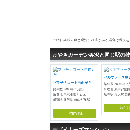
※物件掲載内容と現況に相違がある場合は現況を
けやきガーデン奥沢と同じ駅の
ベルファース奥
プラチナコート自由が丘
築年数:2007年02
築年数:2008年09月築
所在地:東京都世
所在地:東京都世田谷区
最寄駅:奥沢駅 自
最寄駅:奥沢駅 自由が丘駅
→物件
→物件詳細
デザイナーズマンション