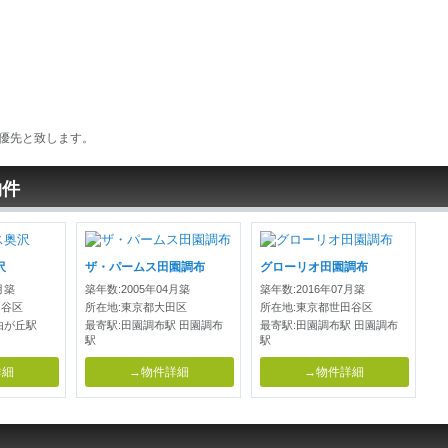
優先と致します。
物件
沢
ザ・パームス田園調布
グローリオ田園調布
月築
築年数:2005年04月築
築年数:2016年07月築
田谷区
所在地:東京都大田区
所在地:東京都世田谷区
由が丘駅
最寄駅:田園調布駅 田園調布
最寄駅:田園調布駅 田園調布
駅
駅
詳細
→物件詳細
→物件詳細