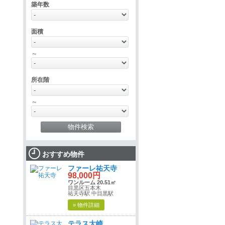
築年数
面積
～
所在階
～
おすすめ物件
ファーレ祐天寺
98,000円
ワンルーム 20.51㎡
目黒区五本木
祐天寺駅 中目黒駅
» 物件詳細
テラス大崎