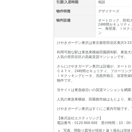
引渡/入居時期
相談
物件特徴
デザイナーズ
物件設備
オートロック、防犯
24時間セキュリテ
ー、角部屋、ＩＨク
ン
けやきガーデン奥沢は東京都世田谷区奥沢3-33
利用可能な駅は東急東横線田園調布駅、東急大
人気の世田谷区の高級賃貸マンションです。
さらにけやきガーデン奥沢は設備が、オートロ
ＣＡＴＶ、24時間セキュリティ、フローリン
ＩＨクッキングヒータ、洗面所独立、浴室乾燥
物件です。
当サイトは東急線沿いの賃貸マンションを網羅
人気の東急東横線、田園都市線はもとより、東
けやきガーデン奥沢はすぐにご案内可能です。
【株式会社エスティリンク】
電話番号：0120-868-666 受付時間：10：0
写真、間取り図等が現状と違う場合は現状