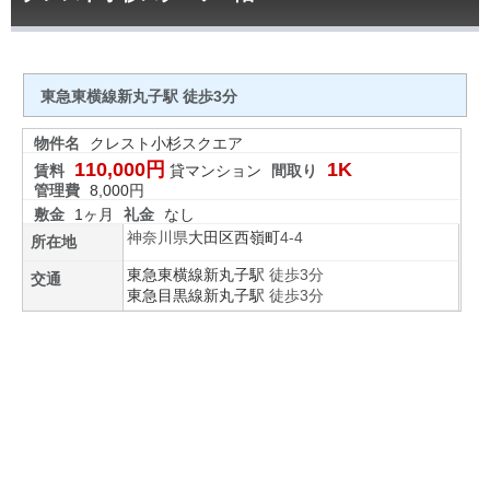
東急東横線新丸子駅 徒歩3分
物件名
クレスト小杉スクエア
110,000円
1K
賃料
貸マンション
間取り
管理費
8,000円
敷金
1ヶ月
礼金
なし
神奈川県
大田区
西嶺町
4-4
所在地
東急東横線
新丸子駅
徒歩3分
交通
東急目黒線
新丸子駅
徒歩3分