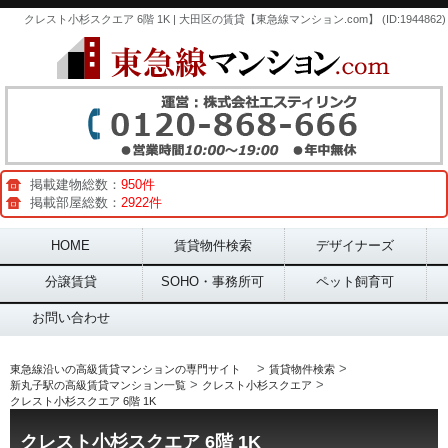
クレスト小杉スクエア 6階 1K | 大田区の賃貸【東急線マンション.com】 (ID:1944862)
掲載建物総数：
950件
掲載部屋総数：
2922件
Main menu
HOME
賃貸物件検索
デザイナーズ
分譲賃貸
SOHO・事務所可
ペット飼育可
お問い合わせ
>
>
東急線沿いの高級賃貸マンションの専門サイト
賃貸物件検索
>
>
新丸子駅の高級賃貸マンション一覧
クレスト小杉スクエア
クレスト小杉スクエア 6階 1K
クレスト小杉スクエア 6階 1K