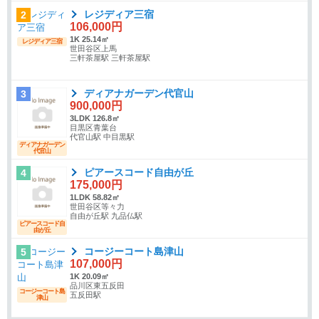
レジディア三宿
2
106,000円
1K 25.14㎡
レジディア三宿
世田谷区上馬
三軒茶屋駅 三軒茶屋駅
ディアナガーデン代官山
3
900,000円
3LDK 126.8㎡
目黒区青葉台
代官山駅 中目黒駅
ディアナガーデン
代官山
ピアースコード自由が丘
4
175,000円
1LDK 58.82㎡
世田谷区等々力
自由が丘駅 九品仏駅
ピアースコード自
由が丘
コージーコート島津山
5
107,000円
1K 20.09㎡
品川区東五反田
コージーコート島
五反田駅
津山