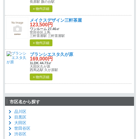
長原駅 旗の台駅
» 物件詳細
メイクスデザイン三軒茶屋
123,500円
ワンルーム 27.46㎡
世田谷区上馬
三軒茶屋駅 三軒茶屋駅
» 物件詳細
ブランシエスタ久が原
169,000円
1LDK 44.73㎡
大田区久が原
西馬込駅 久が原駅
» 物件詳細
市区名から探す
品川区
目黒区
大田区
世田谷区
渋谷区