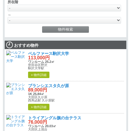
所在階
～
おすすめ物件
ベルファース駒沢大学
113,000円
ワンルーム 25.2㎡
世田谷区野沢
駒沢大学駅
» 物件詳細
ブランシエスタ久が原
89,000円
1K 25.84㎡
大田区久が原
西馬込駅 久が原駅
» 物件詳細
トライアングル旗の台テラス
76,000円
ワンルーム 20.03㎡
大田区上池台