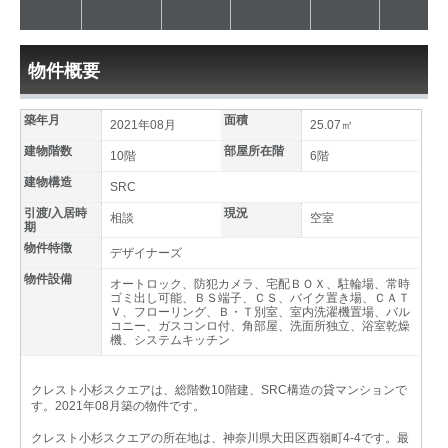
物件概要
築年月
面積
2021年08月
25.07㎡
建物階数
部屋所在階
10階
6階
建物構造
SRC
引渡/入居時
現況
相談
空室
期
物件特徴
デザイナーズ
物件設備
オートロック、防犯カメラ、宅配ＢＯＸ、駐輪場、常時
ゴミ出し可能、ＢＳ端子、ＣＳ、バイク置き場、ＣＡＴ
Ｖ、フローリング、Ｂ・Ｔ別室、室内洗濯機置場、バル
コニー、ガスコンロ付、角部屋、洗面所独立、浴室乾燥
機、システムキッチン
クレスト小杉スクエアは、総階数10階建、SRC構造の貸マンションで
す。2021年08月築の物件です。
クレスト小杉スクエアの所在地は、神奈川県大田区西嶺町4-4です。最