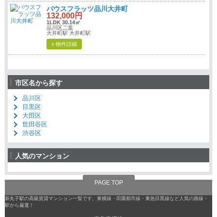
バウスフラッツ品川大井町
132,000円
1LDK 30.14㎡
品川区二葉
大井町駅 大井町駅
» 物件詳細
市区名から探す
品川区
目黒区
大田区
世田谷区
渋谷区
人気のマンション
PAGE TOP
新丸子駅の高級賃貸マンション一覧です。東横線・田園都市線・東急目黒線など人気の路線・
駅から厳選！