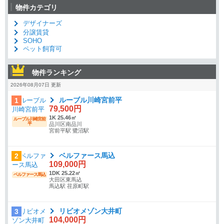
物件カテゴリ
デザイナーズ
分譲賃貸
SOHO
ペット飼育可
物件ランキング
2026年08月07日 更新
ルーブル川崎宮前平
1
79,500円
1K 25.46㎡
ルーブル川崎宮前
平
品川区南品川
宮前平駅 鷺沼駅
ベルファース馬込
2
109,000円
1DK 25.22㎡
ベルファース馬込
大田区東馬込
馬込駅 荏原町駅
リビオメゾン大井町
3
104,000円