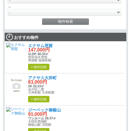
～
おすすめ物件
エクサム用賀
147,000円
1LDK 40.33㎡
世田谷区用賀
用賀駅 桜新町駅
» 物件詳細
アクサス大井町
83,000円
1K 22.23㎡
品川区二葉
大井町駅 大井町駅
» 物件詳細
ジーベック御嶽山
91,000円
ワンルーム 26.37㎡
大田区西嶺町
御嶽山駅 沼部駅