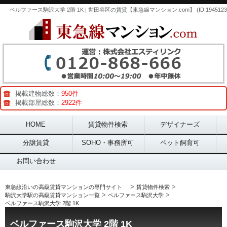
ベルファース駒沢大学 2階 1K | 世田谷区の賃貸【東急線マンション.com】 (ID:1945123
掲載建物総数：
950件
掲載部屋総数：
2922件
Main menu
HOME
賃貸物件検索
デザイナーズ
分譲賃貸
SOHO・事務所可
ペット飼育可
お問い合わせ
>
>
東急線沿いの高級賃貸マンションの専門サイト
賃貸物件検索
>
>
駒沢大学駅の高級賃貸マンション一覧
ベルファース駒沢大学
ベルファース駒沢大学 2階 1K
ベルファース駒沢大学 2階 1K