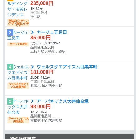
235,000円
1K 30㎡
渋谷区渋谷
渋谷駅
宮益坂ビルディン
グ ザ・渋谷レジデ
ンス
カージェ五反田
3
85,000円
ワンルーム 19.33㎡
カージェ五反田
品川区東五反田
五反田駅 大崎広小路駅
ウェルスクエアイズム目黒本町
4
181,000円
2LDK 44.1㎡
目黒区目黒本町
ウェルスクエアイ
武蔵小山駅 西小山駅
ズム目黒本町
アーバネックス大井仙台坂
5
98,000円
1K 20.76㎡
品川区南品川
アーバネックス大
青物横丁駅 大井町駅
井仙台坂
物件条件検索