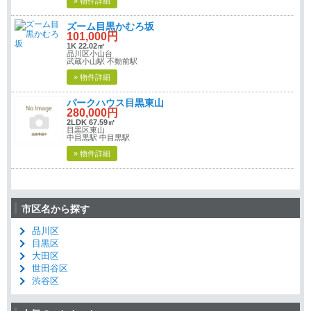
» 物件詳細
ズーム目黒かむろ坂
101,000円
1K 22.02㎡
品川区小山台
武蔵小山駅 不動前駅
» 物件詳細
パークハウス目黒東山
280,000円
2LDK 67.59㎡
目黒区東山
中目黒駅 中目黒駅
» 物件詳細
市区名から探す
品川区
目黒区
大田区
世田谷区
渋谷区