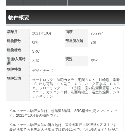
物件概要
築年月
面積
2021年10月
25.29㎡
建物階数
部屋所在階
6階
2階
建物構造
SRC
引渡/入居時
現況
相談
空室
期
物件特徴
デザイナーズ
物件設備
オートロック、防犯カメラ、宅配ＢＯＸ、駐輪場、常時
ゴミ出し可能、ＢＳ端子、ＣＳ、バイク置き場、ＣＡＴ
Ｖ、フローリング、Ｂ・Ｔ別室、室内洗濯機置場、バル
コニー、ガスコンロ付、洗面所独立、浴室乾燥機、シス
テムキッチン
ベルファース駒沢大学は、総階数6階建、SRC構造の貸マンションで
す。2021年10月築の物件です。
ベルファース駒沢大学の所在地は、東京都世田谷区野沢4-213-1です。
最寄り駅である駒沢大学駅までは徒歩11分で、少し歩きますと駅がご