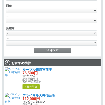
面積
～
所在階
～
おすすめ物件
ルーブル川崎宮前平
76,500円
1K 25.52㎡
品川区南品川
宮前平駅 鷺沼駅
» 物件詳細
プライマル大井仙台坂
112,000円
ワンルーム 28.03㎡
品川区東大井