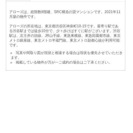
アローズは、総階数8階建、SRC構造の貸マンションです。2021年11
月築の物件です。
アローズの所在地は、東京都渋谷区神泉町10-15です。最寄り駅であ
る渋谷駅までは徒歩10分で、少々歩けばすぐに駅がございます。渋谷
駅は、京王井の頭線、JR山手線、東急東横線、東急田園都市線、東京
メトロ銀座線、東京メトロ半蔵門線、東京メトロ副都心線が利用可能
です。
写真や間取り図が現状と相違する場合は現状を優先させていただき
ます。
掲載している物件が万が一ご成約の場合はご了承ください。