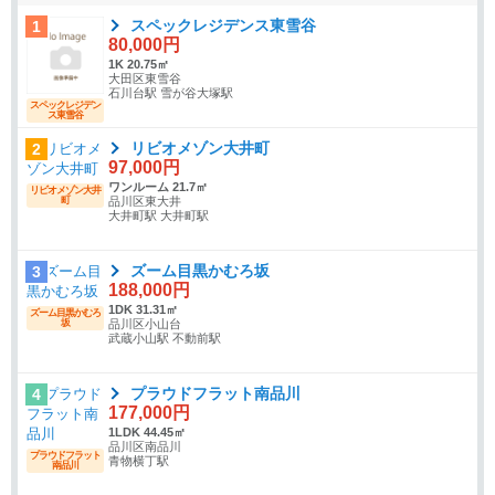
スペックレジデンス東雪谷
1
80,000円
1K 20.75㎡
大田区東雪谷
石川台駅 雪が谷大塚駅
スペックレジデン
ス東雪谷
リビオメゾン大井町
2
97,000円
ワンルーム 21.7㎡
リビオメゾン大井
町
品川区東大井
大井町駅 大井町駅
ズーム目黒かむろ坂
3
188,000円
1DK 31.31㎡
ズーム目黒かむろ
坂
品川区小山台
武蔵小山駅 不動前駅
プラウドフラット南品川
4
177,000円
1LDK 44.45㎡
品川区南品川
プラウドフラット
青物横丁駅
南品川