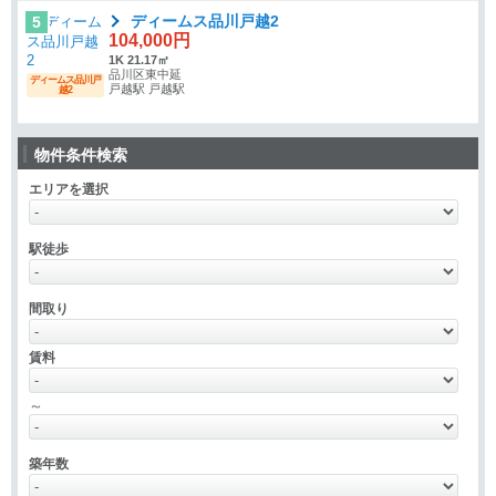
ディームス品川戸越2
5
104,000円
1K 21.17㎡
品川区東中延
ディームス品川戸
戸越駅 戸越駅
越2
物件条件検索
エリアを選択
駅徒歩
間取り
賃料
～
築年数