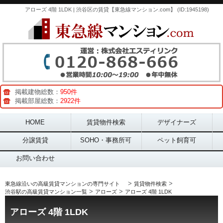
アローズ 4階 1LDK | 渋谷区の賃貸【東急線マンション.com】 (ID:1945198)
掲載建物総数：
950件
掲載部屋総数：
2922件
Main menu
HOME
賃貸物件検索
デザイナーズ
分譲賃貸
SOHO・事務所可
ペット飼育可
お問い合わせ
>
>
東急線沿いの高級賃貸マンションの専門サイト
賃貸物件検索
>
>
渋谷駅の高級賃貸マンション一覧
アローズ
アローズ 4階 1LDK
アローズ 4階 1LDK