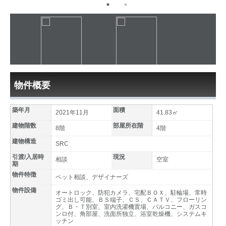
物件概要
築年月
面積
2021年11月
41.83㎡
建物階数
部屋所在階
8階
4階
建物構造
SRC
引渡/入居時
現況
相談
空室
期
物件特徴
ペット相談、デザイナーズ
物件設備
オートロック、防犯カメラ、宅配ＢＯＸ、駐輪場、常時
ゴミ出し可能、ＢＳ端子、ＣＳ、ＣＡＴＶ、フローリン
グ、Ｂ・Ｔ別室、室内洗濯機置場、バルコニー、ガスコ
ンロ付、角部屋、洗面所独立、浴室乾燥機、システムキ
ッチン