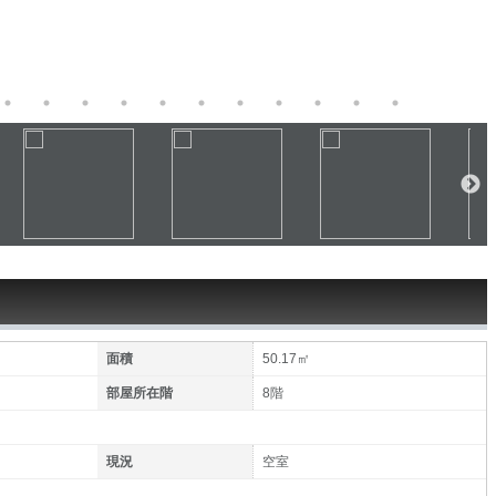
面積
50.17㎡
部屋所在階
8階
現況
空室