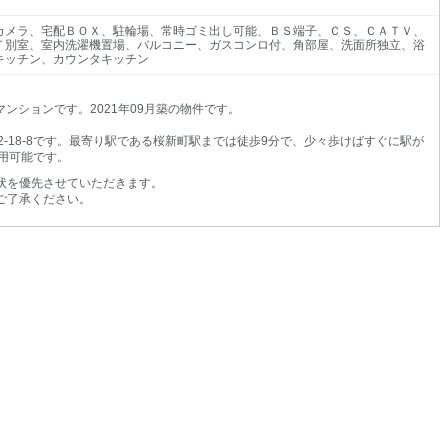
カメラ、宅配ＢＯＸ、駐輪場、常時ゴミ出し可能、ＢＳ端子、ＣＳ、ＣＡＴＶ、
Ｔ別室、室内洗濯機置場、バルコニー、ガスコンロ付、角部屋、洗面所独立、浴
キッチン、カウンタキッチン
ンションです。2021年09月築の物件です。
-18-8です。最寄り駅である桜新町駅までは徒歩9分で、少々歩けばすぐに駅が
用可能です。
状を優先させていただきます。
ご了承ください。