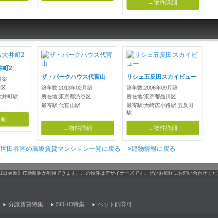
→物件詳細
井町2
ザ・パークハウス代官山
リシェ五反田スカイビュー
月築
川区
築年数:2013年02月築
築年数:2006年09月築
大井町駅
所在地:東京都渋谷区
所在地:東京都品川区
最寄駅:代官山駅
最寄駅:大崎広小路駅 五反田
駅
詳細
→物件詳細
→物件詳細
>世田谷区の高級賃貸マンション一覧に戻る
>建物情報に戻る
4月11日更新】桜新町駅が利用できます。この物件はデザイナーズです。ぜひお気軽にお問い合わせくだ
分譲賃貸特集
SOHO特集
ペット飼育可