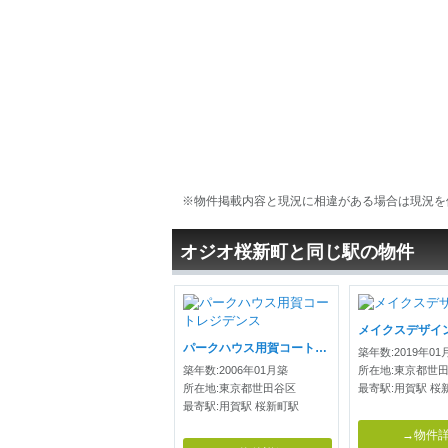
※物件掲載内容と現況に相違がある場合は現況を
オジオ桜新町と同じ駅の物件
メイクスデザイ
パークハウス用賀コートレジデンス
築年数:2019年01
築年数:2006年01月築
所在地:東京都世
所在地:東京都世田谷区
最寄駅:用賀駅 桜
最寄駅:用賀駅 桜新町駅
→物件