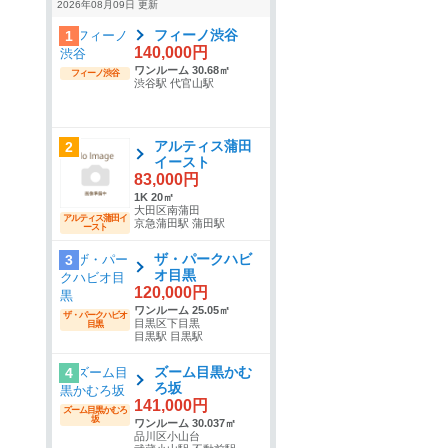
2026年08月09日 更新
フィーノ渋谷
1
140,000円
ワンルーム 30.68㎡
フィーノ渋谷
渋谷駅 代官山駅
アルティス蒲田
2
イースト
83,000円
1K 20㎡
大田区南蒲田
アルティス蒲田イ
京急蒲田駅 蒲田駅
ースト
ザ・パークハビ
3
オ目黒
120,000円
ワンルーム 25.05㎡
ザ・パークハビオ
目黒区下目黒
目黒
目黒駅 目黒駅
ズーム目黒かむ
4
ろ坂
141,000円
ズーム目黒かむろ
坂
ワンルーム 30.037㎡
品川区小山台