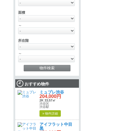
面積
～
所在階
～
おすすめ物件
ミュプレ渋谷
204,000円
2K 33.57㎡
渋谷区
渋谷駅
» 物件詳細
アイフラット中目
黒