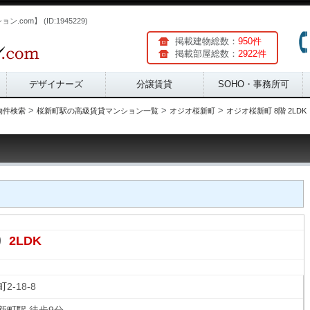
com】 (ID:1945229)
掲載建物総数：
950件
掲載部屋総数：
2922件
デザイナーズ
分譲賃貸
SOHO・事務所可
>
>
>
物件検索
桜新町駅の高級賃貸マンション一覧
オジオ桜新町
オジオ桜新町 8階 2LDK
2LDK
り
町
2-18-8