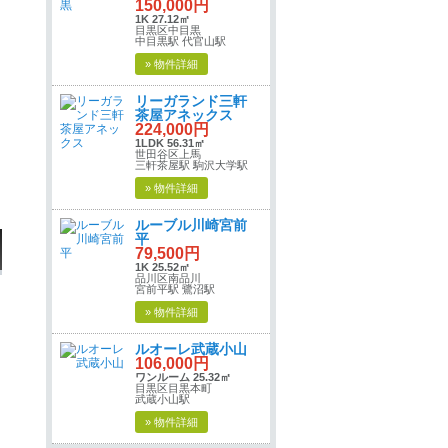
150,000円
1K 27.12㎡
目黒区中目黒
中目黒駅 代官山駅
» 物件詳細
リーガランド三軒
茶屋アネックス
224,000円
1LDK 56.31㎡
世田谷区上馬
三軒茶屋駅 駒沢大学駅
» 物件詳細
ルーブル川崎宮前
平
79,500円
1K 25.52㎡
品川区南品川
宮前平駅 鷺沼駅
» 物件詳細
ルオーレ武蔵小山
106,000円
ワンルーム 25.32㎡
目黒区目黒本町
武蔵小山駅
» 物件詳細