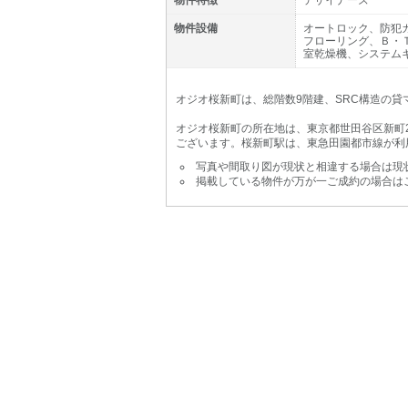
物件特徴
デザイナーズ
物件設備
オートロック、防犯
フローリング、Ｂ・
室乾燥機、システム
オジオ桜新町は、総階数9階建、SRC構造の貸マ
オジオ桜新町の所在地は、東京都世田谷区新町2
ございます。桜新町駅は、東急田園都市線が利
写真や間取り図が現状と相違する場合は現
掲載している物件が万が一ご成約の場合は