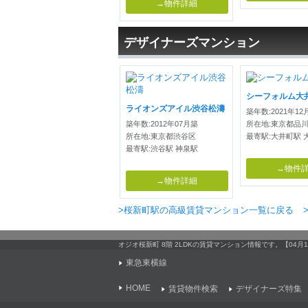
→物件詳細
デザイナーズマンション
シーフォルム大
ライオンズアイル渋谷松濤
築年数:2021年12
築年数:2012年07月築
所在地:東京都品
所在地:東京都渋谷区
最寄駅:大井町駅 
最寄駅:渋谷駅 神泉駅
→物件
→物件詳細
>桜新町駅の高級賃貸マンション一覧に戻る
オジオ桜新町 8階 2LDKの賃貸マンション情報です。【0
東急東横線
HOME
賃貸物件検索
デザイナーズ特集