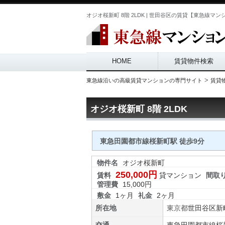
オジオ桜新町 8階 2LDK | 世田谷区の賃貸【東急線マンション.
Main menu
HOME
賃貸物件検索
>
東急線沿いの高級賃貸マンションの専門サイト
賃貸
オジオ桜新町 8階 2LDK
東急田園都市線桜新町駅 徒歩9分
物件名
オジオ桜新町
250,000円
賃料
貸マンション
間取
管理費
15,000円
敷金
1ヶ月
礼金
2ヶ月
所在地
東京都
世田谷区
新