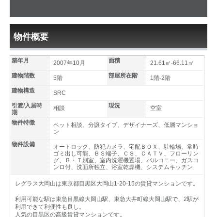
物件概要
築年月
面積
2007年10月
21.61㎡-66.11㎡
建物階数
部屋所在階
5階
1階-2階
建物構造
SRC
引渡/入居時
現況
相談
空室
期
物件特徴
ペット相談、分譲タイプ、デザイナーズ、低層マンショ
ン
物件設備
オートロック、防犯カメラ、宅配ＢＯＸ、駐輪場、常時
ゴミ出し可能、ＢＳ端子、ＣＳ、ＣＡＴＶ、フローリン
グ、Ｂ・Ｔ別室、室内洗濯機置場、バルコニー、ガスコ
ンロ付、洗面所独立、浴室乾燥機、システムキッチン
レグラス大岡山は東京都目黒区大岡山1-20-15の賃貸マンションです。
利用可能な駅は東急目黒線大岡山駅、東急大井町線大岡山駅で、2駅が
利用できて利便性も良し。
人気の目黒区の高級賃貸マンションです。