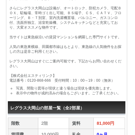
さらにレグラス大岡山は設備が、オートロック、防犯カメラ、宅配Ｂ
ＯＸ、駐輪場、常時ゴミ出し可能、ＢＳ端子、ＣＳ、ＣＡＴＶ、フロ
ーリング、Ｂ・Ｔ別室、室内洗濯機置場、バルコニー、ガスコンロ
付、洗面所独立、浴室乾燥機、システムキッチンなどと充実してお
り、大変オススメな物件です。
当サイトは東急線沿いの賃貸マンションを網羅した専門サイトです。
人気の東急東横線、田園都市線はもとより、東急線の人気物件をお探
しの方は是非ご利用ください。
レグラス大岡山はすぐにご案内可能です。下記からお問い合わせくだ
さい。
【株式会社エスティリンク】
電話番号：0120-868-666 受付時間：10：00～19：00（無休）
写真、間取り図等が現状と違う場合は現状を優先致します。
表示中の物件が成約済みの場合もございます。ご了承ください。
レグラス大岡山の部屋一覧（全2部屋）
階数
2階
賃料
81,000円
管理費
10,000円
礼金
0ヶ月