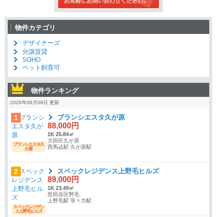
物件カテゴリ
デザイナーズ
分譲賃貸
SOHO
ペット飼育可
物件ランキング
2026年08月08日 更新
ブランシエスタ久が原
1
88,000円
1K 25.84㎡
大田区久が原
ブランシエスタ久
西馬込駅 久が原駅
が原
スペックレジデンス上野毛ヒルズ
2
89,000円
1K 23.49㎡
世田谷区野毛
上野毛駅 等々力駅
スペックレジデン
ス上野毛ヒルズ