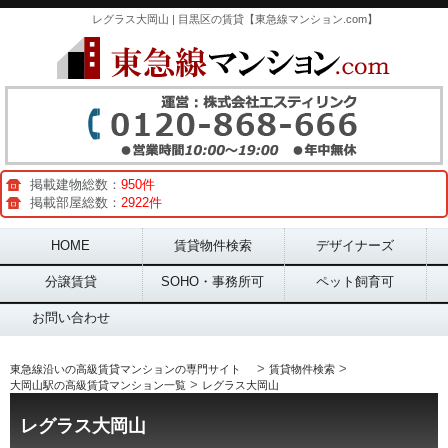
レグラス大岡山 | 目黒区の賃貸【東急線マンション.com】
掲載建物総数：
950件
掲載部屋総数：
2922件
Main menu
HOME
賃貸物件検索
デザイナーズ
分譲賃貸
SOHO・事務所可
ペット飼育可
お問い合わせ
>
>
東急線沿いの高級賃貸マンションの専門サイト
賃貸物件検索
>
大岡山駅の高級賃貸マンション一覧
レグラス大岡山
レグラス大岡山