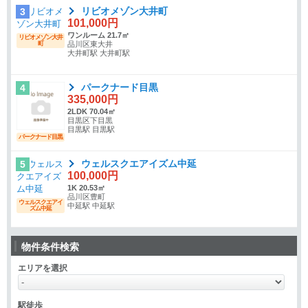
リビオメゾン大井町
3
101,000円
ワンルーム 21.7㎡
リビオメゾン大井
町
品川区東大井
大井町駅 大井町駅
パークナード目黒
4
335,000円
2LDK 70.04㎡
目黒区下目黒
目黒駅 目黒駅
パークナード目黒
ウェルスクエアイズム中延
5
100,000円
1K 20.53㎡
品川区豊町
ウェルスクエアイ
中延駅 中延駅
ズム中延
物件条件検索
エリアを選択
駅徒歩