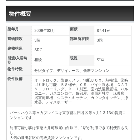
物件概要
築年月
面積
2009年03月
87.41㎡
建物階数
部屋所在階
5階
3階
建物構造
SRC
引渡/入居時
現況
相談
空室
期
物件特徴
分譲タイプ、デザイナーズ、低層マンション
物件設備
オートロック、防犯カメラ、宅配ＢＯＸ、駐輪場、常時
ゴミ出し可能、ＢＳ端子、ＣＳ、バイク置き場、ＣＡＴ
Ｖ、フローリング、Ｂ・Ｔ別室、室内洗濯機置場、バル
コニー、ガスコンロ付、角部屋、洗面所独立、床暖房、
浴室乾燥機、システムキッチン、カウンタキッチン、浄
水器、ディスポーザー
パークハウス等々力プレイスは東京都世田谷区等々力1-3-13の賃貸マ
ンションです。
利用可能な駅は東急大井町線尾山台駅で、1駅が利用できて利便性も良
し。
人気の世田谷区の高級賃貸マンションです。