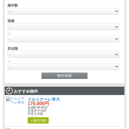
築年数
面積
～
所在階
～
おすすめ物件
イルミナーレ学大
176,000円
1LDK 47.07㎡
目黒区中央町
学芸大学駅
» 物件詳細