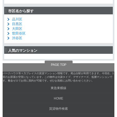
市区名から探す
品川区
目黒区
大田区
世田谷区
渋谷区
人気のマンション
PAGE TOP
パークハウス等々力プレイスの賃貸マンション情報です。尾山台駅が利用できます。今現在、1
室のお部屋が空室になっています。この物件は分譲タイプ、デザイナーズ、低層マンションで
す。敷金ゼロでお得に契約が可能です。ぜひお気軽にお問い合わせください。
東急東横線
HOME
賃貸物件検索