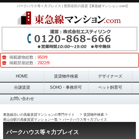
パークハウス等々力プレイス | 世田谷区の賃貸【東急線マンション.com】
掲載建物総数：
950件
掲載部屋総数：
2922件
Main menu
HOME
賃貸物件検索
デザイナーズ
分譲賃貸
SOHO・事務所可
ペット飼育可
お問い合わせ
>
>
東急線沿いの高級賃貸マンションの専門サイト
賃貸物件検索
>
尾山台駅の高級賃貸マンション一覧
パークハウス等々力プレイス
パークハウス等々力プレイス