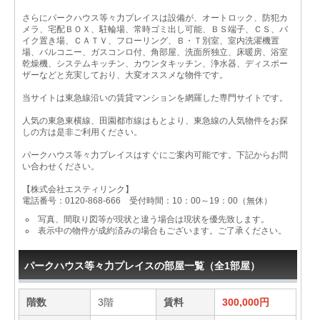
さらにパークハウス等々力プレイスは設備が、オートロック、防犯カ
メラ、宅配ＢＯＸ、駐輪場、常時ゴミ出し可能、ＢＳ端子、ＣＳ、バ
イク置き場、ＣＡＴＶ、フローリング、Ｂ・Ｔ別室、室内洗濯機置
場、バルコニー、ガスコンロ付、角部屋、洗面所独立、床暖房、浴室
乾燥機、システムキッチン、カウンタキッチン、浄水器、ディスポー
ザーなどと充実しており、大変オススメな物件です。
当サイトは東急線沿いの賃貸マンションを網羅した専門サイトです。
人気の東急東横線、田園都市線はもとより、東急線の人気物件をお探
しの方は是非ご利用ください。
パークハウス等々力プレイスはすぐにご案内可能です。下記からお問
い合わせください。
【株式会社エスティリンク】
電話番号：0120-868-666 受付時間：10：00～19：00（無休）
写真、間取り図等が現状と違う場合は現状を優先致します。
表示中の物件が成約済みの場合もございます。ご了承ください。
パークハウス等々力プレイスの部屋一覧（全1部屋）
階数
3階
賃料
300,000円