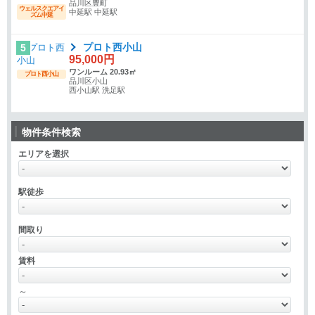
品川区豊町
ウェルスクエアイ
中延駅 中延駅
ズム中延
プロト西小山
5
95,000円
ワンルーム 20.93㎡
プロト西小山
品川区小山
西小山駅 洗足駅
物件条件検索
エリアを選択
駅徒歩
間取り
賃料
～