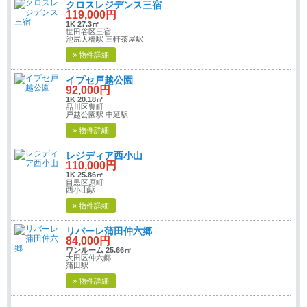
クロスレジデンス三宿
119,000円
1K 27.3㎡
世田谷区三宿
池尻大橋駅 三軒茶屋駅
» 物件詳細
イプセ戸越公園
92,000円
1K 20.18㎡
品川区豊町
戸越公園駅 中延駅
» 物件詳細
レジディア西小山
110,000円
1K 25.86㎡
目黒区原町
西小山駅
» 物件詳細
リバーレ蒲田仲六郷
84,000円
ワンルーム 25.66㎡
大田区仲六郷
蒲田駅
» 物件詳細