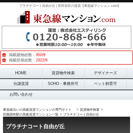
プラチナコート自由が丘 | 世田谷区の賃貸【東急線マンション.com】
掲載建物総数：
950件
掲載部屋総数：
2922件
Main menu
HOME
賃貸物件検索
デザイナーズ
分譲賃貸
SOHO・事務所可
ペット飼育可
お問い合わせ
>
>
東急線沿いの高級賃貸マンションの専門サイト
賃貸物件検索
>
田園調布駅の高級賃貸マンション一覧
プラチナコート自由が丘
プラチナコート自由が丘