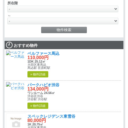
所在階
～
おすすめ物件
ベルファース馬込
110,000円
1DK 25.12㎡
大田区東馬込
馬込駅 荏原町駅
» 物件詳細
パークハビオ渋谷
134,000円
ワンルーム 24.56㎡
渋谷区渋谷
渋谷駅 渋谷駅
» 物件詳細
スペックレジデンス東雪谷
80,000円
1K 20.75㎡
大田区東雪谷