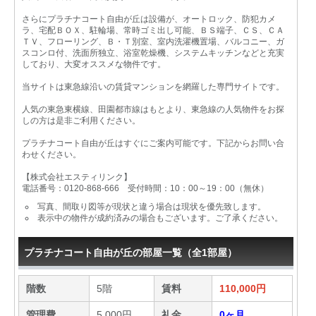
さらにプラチナコート自由が丘は設備が、オートロック、防犯カメ
ラ、宅配ＢＯＸ、駐輪場、常時ゴミ出し可能、ＢＳ端子、ＣＳ、ＣＡ
ＴＶ、フローリング、Ｂ・Ｔ別室、室内洗濯機置場、バルコニー、ガ
スコンロ付、洗面所独立、浴室乾燥機、システムキッチンなどと充実
しており、大変オススメな物件です。
当サイトは東急線沿いの賃貸マンションを網羅した専門サイトです。
人気の東急東横線、田園都市線はもとより、東急線の人気物件をお探
しの方は是非ご利用ください。
プラチナコート自由が丘はすぐにご案内可能です。下記からお問い合
わせください。
【株式会社エスティリンク】
電話番号：0120-868-666 受付時間：10：00～19：00（無休）
写真、間取り図等が現状と違う場合は現状を優先致します。
表示中の物件が成約済みの場合もございます。ご了承ください。
プラチナコート自由が丘の部屋一覧（全1部屋）
階数
5階
賃料
110,000円
管理費
5,000円
礼金
0ヶ月