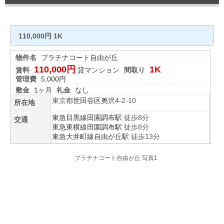
110,000円 1K
物件名
プラチナコート自由が丘
110,000円
1K
賃料
貸マンション
間取り
管理費
5,000円
敷金
1ヶ月
礼金
なし
東京都
世田谷区
奥沢
4-2-10
所在地
東急目黒線
田園調布駅
徒歩8分
交通
東急東横線
田園調布駅
徒歩8分
東急大井町線
自由が丘駅
徒歩13分