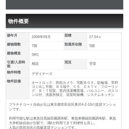
物件概要
築年月
面積
2008年09月
27.54㎡
建物階数
部屋所在階
7階
5階
建物構造
SRC
引渡/入居時
現況
相談
空室
期
物件特徴
デザイナーズ
物件設備
オートロック、防犯カメラ、宅配ＢＯＸ、駐輪場、常時
ゴミ出し可能、ＢＳ端子、ＣＳ、ＣＡＴＶ、フローリン
グ、Ｂ・Ｔ別室、室内洗濯機置場、バルコニー、ガスコ
ンロ付、洗面所独立、浴室乾燥機、システムキッチン
プラチナコート自由が丘は東京都世田谷区奥沢4-2-10の賃貸マンショ
ンです。
利用可能な駅は東急目黒線田園調布駅、東急東横線田園調布駅、東急
大井町線自由が丘駅で、3駅が利用できて利便性も良し。
人気の世田谷区の高級賃貸マンションです。