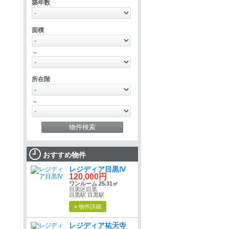
築年数
面積
～
所在階
～
おすすめ物件
レジディア目黒Ⅳ
120,000円
ワンルーム 25.31㎡
目黒区目黒
目黒駅 目黒駅
» 物件詳細
レジディア祐天寺