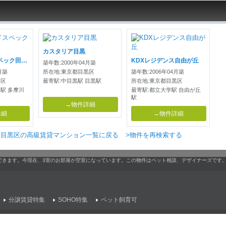
カスタリア目黒
パークサイドスペック田園調布
KDXレジデンス自由が丘
築年数:2000年04月築
月築
所在地:東京都目黒区
築年数:2006年04月築
田区
最寄駅:中目黒駅 目黒駅
所在地:東京都目黒区
駅 多摩川
最寄駅:都立大学駅 自由が丘
駅
→物件詳細
詳細
→物件詳細
>目黒区の高級賃貸マンション一覧に戻る
>物件を再検索する
できます。今現在、3室のお部屋が空室になっています。この物件はペット相談、デザイナーズです
分譲賃貸特集
SOHO特集
ペット飼育可