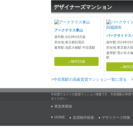
デザイナーズマンション
アークテラス東山
築年数:2013年03月築
所在地:東京都目黒区
築年数:2014年03
最寄駅:池尻大橋駅 中目黒駅
所在地:東京都大
最寄駅:雪が谷大塚
駅
→物件詳細
→物件
>中目黒駅の高級賃貸マンション一覧に戻る
中目黒ウエストの賃貸マンション情報です。中目黒駅が利用
せください。
東急東横線
HOME
賃貸物件検索
デザイナーズ特集