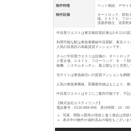
物件特徴
ペット相談、デザイ
物件設備
オートロック、防犯
場、ＣＡＴＶ、フロ
洗面所独立、浴室乾
中目黒ウエストは東京都目黒区東山1-6-11の
利用可能な駅は東急東横線中目黒駅、東京メト
人気の目黒区の高級賃貸マンションです。
さらに中目黒ウエストは設備が、オートロック
ク置き場、ＣＡＴＶ、フローリング、Ｂ・Ｔ別
燥機、システムキッチン、最上階などと充実し
当サイトは東急線沿いの賃貸マンションを網羅
人気の東急東横線、田園都市線はもとより、東
中目黒ウエストはすぐにご案内可能です。下記
【株式会社エスティリンク】
電話番号：0120-868-666 受付時間：10：0
写真、間取り図等が現状と違う場合は現状
表示中の物件が成約済みの場合もございま