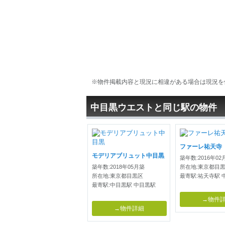
※物件掲載内容と現況に相違がある場合は現況を
中目黒ウエストと同じ駅の物件
ファーレ祐天寺
モデリアブリュット中目黒
築年数:2016年02
築年数:2018年05月築
所在地:東京都目
所在地:東京都目黒区
最寄駅:祐天寺駅 
最寄駅:中目黒駅 中目黒駅
→物件
→物件詳細