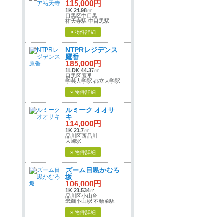
115,000円
1K 24.98㎡
目黒区中目黒
祐天寺駅 中目黒駅
» 物件詳細
NTPRレジデンス
鷹番
185,000円
1LDK 44.37㎡
目黒区鷹番
学芸大学駅 都立大学駅
» 物件詳細
ルミーク オオサ
キ
114,000円
1K 20.7㎡
品川区西品川
大崎駅
» 物件詳細
ズーム目黒かむろ
坂
106,000円
1K 23.534㎡
品川区小山台
武蔵小山駅 不動前駅
» 物件詳細