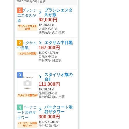
2026年08月06日 更新
ブランシエスタ
1
久が原
92,000円
1K 25.84㎡
ブランシエスタ久
大田区久が原
が原
西馬込駅 久が原駅
エクサム中目黒
2
167,000円
1LDK 42.73㎡
エクサム中目黒
目黒区中目黒
中目黒駅 目黒駅
スタイリオ旗の
3
台Ⅱ
111,000円
1K 30.01㎡
品川区旗の台
スタイリオ旗の台Ⅱ
旗の台駅 旗の台駅
パークコート渋
4
谷ザタワー
300,000円
1LDK 40.01㎡
パークコート渋谷
渋谷駅 渋谷駅
ザタワー