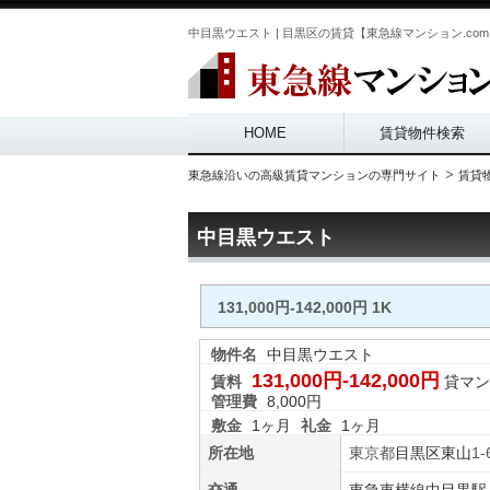
中目黒ウエスト | 目黒区の賃貸【東急線マンション.co
Main menu
HOME
賃貸物件検索
>
東急線沿いの高級賃貸マンションの専門サイト
賃貸
中目黒ウエスト
131,000円-142,000円 1K
物件名
中目黒ウエスト
131,000円-142,000円
賃料
貸マン
管理費
8,000円
敷金
1ヶ月
礼金
1ヶ月
所在地
東京都
目黒区
東山
1-