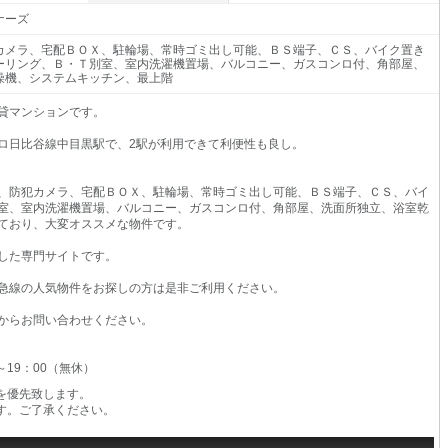
ナーズ
カメラ、宅配ＢＯＸ、駐輪場、常時ゴミ出し可能、ＢＳ端子、ＣＳ、バイク置き
ーリング、Ｂ・Ｔ別室、室内洗濯機置場、バルコニー、ガスコンロ付、角部屋、
燥機、システムキッチン、最上階
賃貸マンションです。
ロ日比谷線中目黒駅で、2駅が利用できて利便性も良し。
、防犯カメラ、宅配ＢＯＸ、駐輪場、常時ゴミ出し可能、ＢＳ端子、ＣＳ、バイ
室、室内洗濯機置場、バルコニー、ガスコンロ付、角部屋、洗面所独立、浴室乾
ており、大変オススメな物件です。
した専門サイトです。
急線の人気物件をお探しの方は是非ご利用ください。
からお問い合わせください。
0～19：00（無休）
を優先致します。
す。ご了承ください。