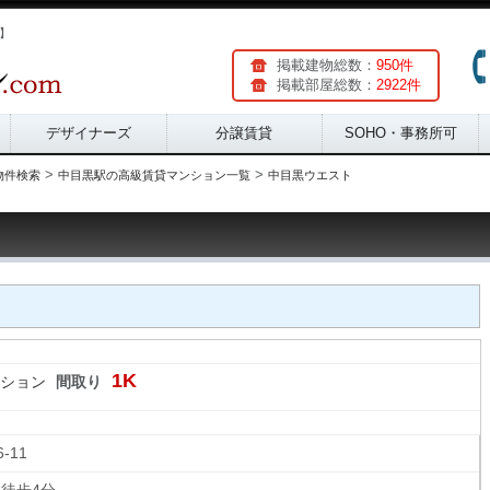
m】
掲載建物総数：
950件
掲載部屋総数：
2922件
デザイナーズ
分譲賃貸
SOHO・事務所可
>
>
物件検索
中目黒駅の高級賃貸マンション一覧
中目黒ウエスト
1K
ション
間取り
6-11