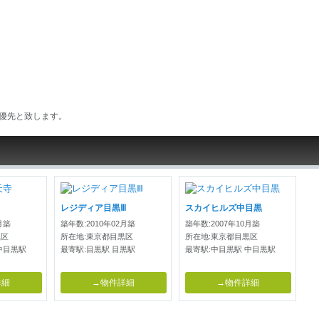
優先と致します。
レジディア目黒Ⅲ
スカイヒルズ中目黒
月築
築年数:2010年02月築
築年数:2007年10月築
黒区
所在地:東京都目黒区
所在地:東京都目黒区
中目黒駅
最寄駅:目黒駅 目黒駅
最寄駅:中目黒駅 中目黒駅
詳細
→物件詳細
→物件詳細