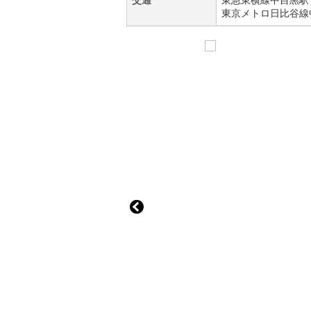
交通
東急東横線
中目黒駅
東京メトロ日比谷線