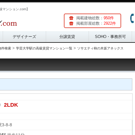
マンション.com】
掲載建物総数：
950件
掲載部屋総数：
2922件
デザイナーズ
分譲賃貸
SOHO・事務所可
>
>
物件検索
学芸大学駅の高級賃貸マンション一覧
ソサエティ柿の木坂アネックス
2LDK
り
沢
3-8-8