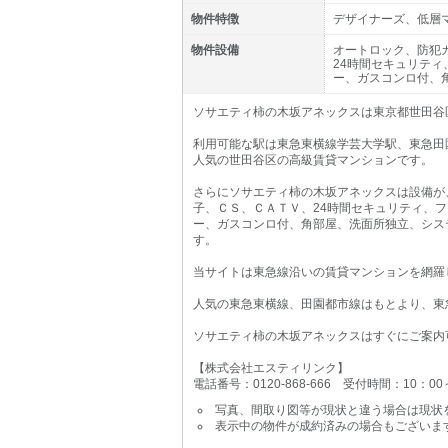
物件特徴
デザイナーズ、低層
物件設備
オートロック、防犯
24時間セキュリテ
ー、ガスコンロ付、
ソサエティ柿の木坂アネックスは東京都世田谷区
利用可能な駅は東急東横線学芸大学駅、東急田
人気の世田谷区の高級賃貸マンションです。
さらにソサエティ柿の木坂アネックスは設備が
子、ＣＳ、ＣＡＴＶ、24時間セキュリティ、
ー、ガスコンロ付、角部屋、洗面所独立、シス
す。
当サイトは東急線沿いの賃貸マンションを網羅
人気の東急東横線、田園都市線はもとより、東
ソサエティ柿の木坂アネックスはすぐにご案内
【株式会社エスティリンク】
電話番号：0120-868-666 受付時間：10：0
写真、間取り図等が現状と違う場合は現状
表示中の物件が成約済みの場合もございま