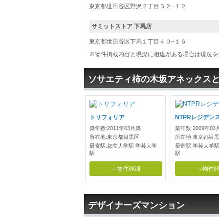
東京都世田谷区野沢２丁目３２−１２
サミットストア 下馬店
東京都世田谷区下馬１丁目４０−１６
※物件掲載内容と現況に相違がある場合は現況を
ソサエティ柿の木坂アネックス
トリフォリア
NTPRレジデン
築年数:2011年03月築
築年数:2009年03
所在地:東京都目黒区
所在地:東京都目
最寄駅:都立大学駅 学芸大学
最寄駅:学芸大学駅
駅
駅
→物件詳細
→物件
デザイナーズマンション