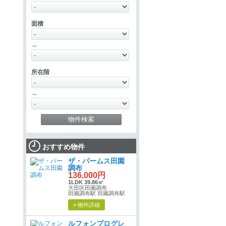
面積
～
所在階
～
おすすめ物件
ザ・パームス田園
調布
136,000円
1LDK 39.86㎡
大田区田園調布
田園調布駅 田園調布駅
» 物件詳細
ルフォンプログレ