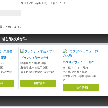
東京都世田谷区上馬３丁目１７−１０
優先と致します。
と同じ駅の物件
ス鷹番
ブランシェ学芸大学Ⅱ
ハウスアヴェニュー柿の木坂
月築
築年数:2016年12月築
黒区
所在地:東京都世田谷区
築年数:2016年01月築
 都立大学
最寄駅:学芸大学駅 祐天寺駅
所在地:東京都目黒区
最寄駅:都立大学駅 学芸大学
駅
詳細
→物件詳細
→物件詳細