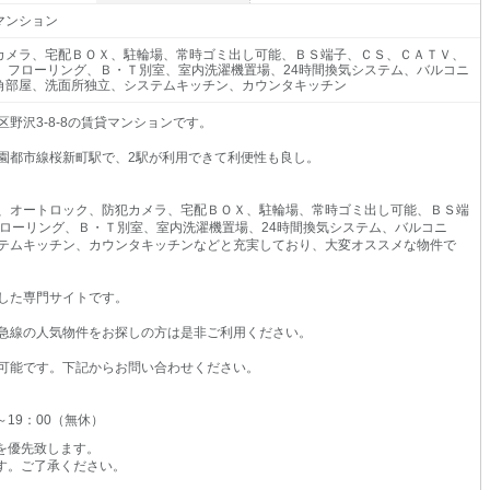
マンション
カメラ、宅配ＢＯＸ、駐輪場、常時ゴミ出し可能、ＢＳ端子、ＣＳ、ＣＡＴＶ、
ィ、フローリング、Ｂ・Ｔ別室、室内洗濯機置場、24時間換気システム、バルコニ
角部屋、洗面所独立、システムキッチン、カウンタキッチン
野沢3-8-8の賃貸マンションです。
園都市線桜新町駅で、2駅が利用できて利便性も良し。
、オートロック、防犯カメラ、宅配ＢＯＸ、駐輪場、常時ゴミ出し可能、ＢＳ端
フローリング、Ｂ・Ｔ別室、室内洗濯機置場、24時間換気システム、バルコニ
テムキッチン、カウンタキッチンなどと充実しており、大変オススメな物件で
した専門サイトです。
急線の人気物件をお探しの方は是非ご利用ください。
可能です。下記からお問い合わせください。
0～19：00（無休）
を優先致します。
す。ご了承ください。