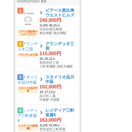
2026年08月08日 更新
ピアース恵比寿
1
ウエストヒルズ
240,000円
1LDK 46.21㎡
渋谷区恵比寿西
ピアース恵比寿ウ
恵比寿駅 恵比寿駅
エストヒルズ
グランデュオ三
2
宿
115,000円
グランデュオ三宿
1K 25.11㎡
世田谷区三宿
三軒茶屋駅 池尻大橋駅
スタイリオ品川
3
中延
102,000円
スタイリオ品川中
延
1K 27.13㎡
品川区二葉
中延駅 中延駅
レジディア三軒
4
茶屋Ⅱ
163,000円
1LDK 41.89㎡
レジディア三軒茶
屋Ⅱ
世田谷区三軒茶屋