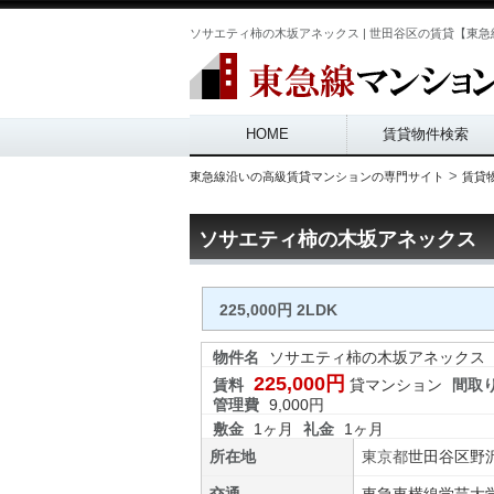
ソサエティ柿の木坂アネックス | 世田谷区の賃貸【東急線
Main menu
HOME
賃貸物件検索
>
東急線沿いの高級賃貸マンションの専門サイト
賃貸
ソサエティ柿の木坂アネックス
225,000円 2LDK
物件名
ソサエティ柿の木坂アネックス
225,000円
賃料
貸マンション
間取
管理費
9,000円
敷金
1ヶ月
礼金
1ヶ月
所在地
東京都
世田谷区
野