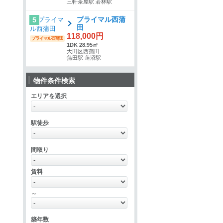
三軒茶屋駅 若林駅
プライマル西蒲
5
田
118,000円
プライマル西蒲田
1DK 28.95㎡
大田区西蒲田
蒲田駅 蓮沼駅
物件条件検索
エリアを選択
駅徒歩
間取り
賃料
～
築年数