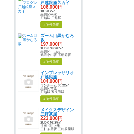
戸越銀座スカイ
106,000円
1K 20.2㎡
品川区平塚
戸越駅 戸越駅
» 物件詳細
ズーム目黒かむろ
坂
197,000円
1LDK 39.267㎡
品川区小山台
武蔵小山駅 不動前駅
» 物件詳細
インプレッサリオ
戸越銀座
104,000円
ワンルーム 30.22㎡
品川区荏原
戸越駅 五反田駅
» 物件詳細
メイクスデザイン
三軒茶屋
223,000円
2LDK 52.25㎡
世田谷区上馬
三軒茶屋駅 三軒茶屋駅