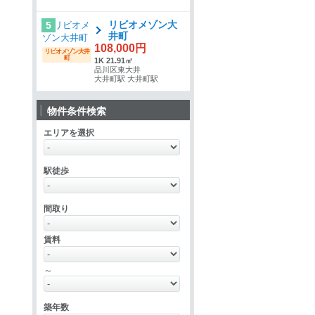
リビオメゾン大
5
井町
108,000円
リビオメゾン大井
町
1K 21.91㎡
品川区東大井
大井町駅 大井町駅
物件条件検索
エリアを選択
駅徒歩
間取り
賃料
～
築年数