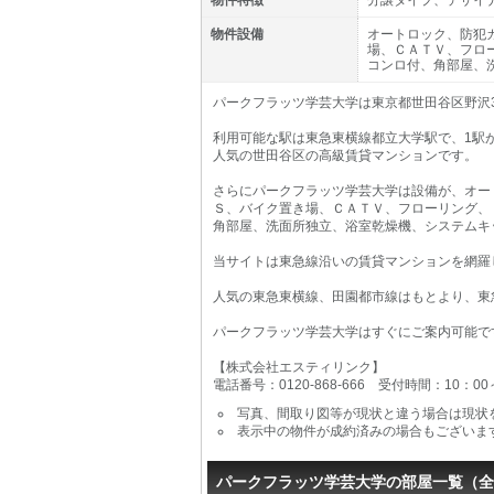
物件特徴
分譲タイプ、デザイ
物件設備
オートロック、防犯
場、ＣＡＴＶ、フロ
コンロ付、角部屋、
パークフラッツ学芸大学は東京都世田谷区野沢3
利用可能な駅は東急東横線都立大学駅で、1駅
人気の世田谷区の高級賃貸マンションです。
さらにパークフラッツ学芸大学は設備が、オー
Ｓ、バイク置き場、ＣＡＴＶ、フローリング、
角部屋、洗面所独立、浴室乾燥機、システムキ
当サイトは東急線沿いの賃貸マンションを網羅
人気の東急東横線、田園都市線はもとより、東
パークフラッツ学芸大学はすぐにご案内可能で
【株式会社エスティリンク】
電話番号：0120-868-666 受付時間：10：0
写真、間取り図等が現状と違う場合は現状
表示中の物件が成約済みの場合もございま
パークフラッツ学芸大学の部屋一覧（全