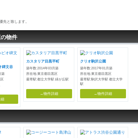
優先と致します。
駅の物件
カスタリア目黒平町
クリオ駒沢公園
オ碑文谷
築年数:2014年03月築
築年数:2017年01月築
月築
所在地:東京都目黒区
所在地:東京都目黒区
黒区
最寄駅:都立大学駅 緑が丘駅
最寄駅:駒沢大学駅 都立大学
駅
駅
→物件詳細
→物件詳細
詳細