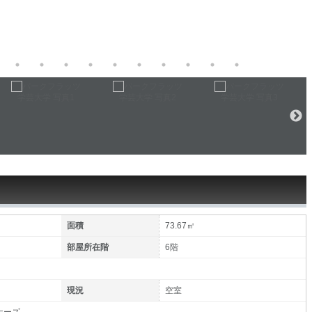
面積
73.67㎡
部屋所在階
6階
現況
空室