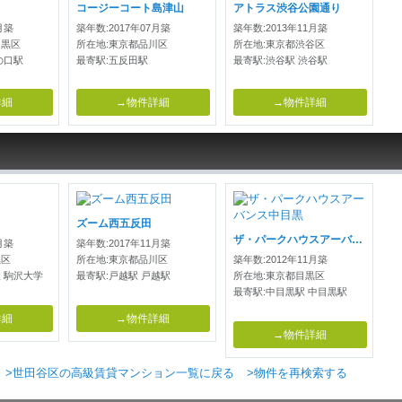
コージーコート島津山
アトラス渋谷公園通り
月築
築年数:2017年07月築
築年数:2013年11月築
目黒区
所在地:東京都品川区
所在地:東京都渋谷区
の口駅
最寄駅:五反田駅
最寄駅:渋谷駅 渋谷駅
詳細
→物件詳細
→物件詳細
ズーム西五反田
ザ・パークハウスアーバンス中目黒
月築
築年数:2017年11月築
黒区
所在地:東京都品川区
築年数:2012年11月築
 駒沢大学
最寄駅:戸越駅 戸越駅
所在地:東京都目黒区
最寄駅:中目黒駅 中目黒駅
詳細
→物件詳細
→物件詳細
>世田谷区の高級賃貸マンション一覧に戻る
>物件を再検索する