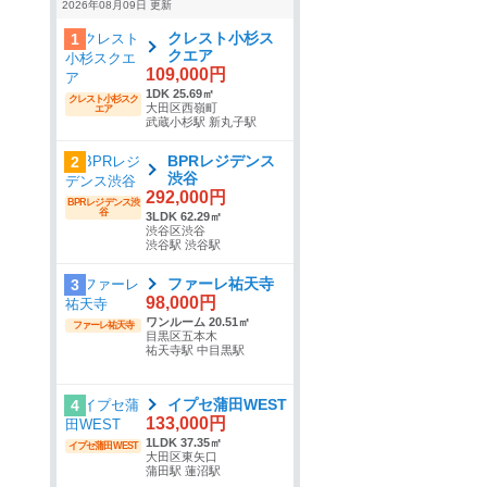
2026年08月09日 更新
クレスト小杉ス
1
クエア
109,000円
1DK 25.69㎡
クレスト小杉スク
大田区西嶺町
エア
武蔵小杉駅 新丸子駅
BPRレジデンス
2
渋谷
292,000円
BPRレジデンス渋
谷
3LDK 62.29㎡
渋谷区渋谷
渋谷駅 渋谷駅
ファーレ祐天寺
3
98,000円
ワンルーム 20.51㎡
ファーレ祐天寺
目黒区五本木
祐天寺駅 中目黒駅
イプセ蒲田WEST
4
133,000円
1LDK 37.35㎡
イプセ蒲田WEST
大田区東矢口
蒲田駅 蓮沼駅