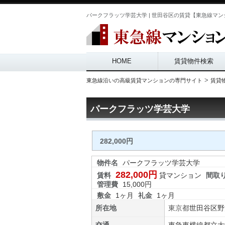
パークフラッツ学芸大学 | 世田谷区の賃貸【東急線マンシ
Main menu
HOME
賃貸物件検索
>
東急線沿いの高級賃貸マンションの専門サイト
賃貸
パークフラッツ学芸大学
282,000円
物件名
パークフラッツ学芸大学
282,000円
賃料
貸マンション
間取
管理費
15,000円
敷金
1ヶ月
礼金
1ヶ月
所在地
東京都
世田谷区
野