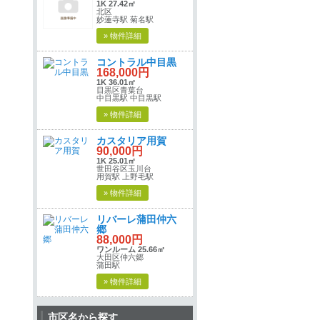
1K 27.42㎡
北区
妙蓮寺駅 菊名駅
» 物件詳細
コントラル中目黒
168,000円
1K 36.01㎡
目黒区青葉台
中目黒駅 中目黒駅
» 物件詳細
カスタリア用賀
90,000円
1K 25.01㎡
世田谷区玉川台
用賀駅 上野毛駅
» 物件詳細
リバーレ蒲田仲六
郷
88,000円
ワンルーム 25.66㎡
大田区仲六郷
蒲田駅
» 物件詳細
市区名から探す