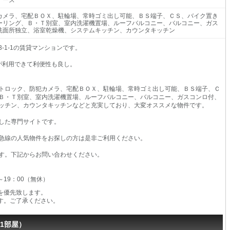
ナーズ
カメラ、宅配ＢＯＸ、駐輪場、常時ゴミ出し可能、ＢＳ端子、ＣＳ、バイク置き
ーリング、Ｂ・Ｔ別室、室内洗濯機置場、ルーフバルコニー、バルコニー、ガス
洗面所独立、浴室乾燥機、システムキッチン、カウンタキッチン
-1-1の賃貸マンションです。
が利用できて利便性も良し。
トロック、防犯カメラ、宅配ＢＯＸ、駐輪場、常時ゴミ出し可能、ＢＳ端子、Ｃ
Ｂ・Ｔ別室、室内洗濯機置場、ルーフバルコニー、バルコニー、ガスコンロ付、
ッチン、カウンタキッチンなどと充実しており、大変オススメな物件です。
した専門サイトです。
急線の人気物件をお探しの方は是非ご利用ください。
す。下記からお問い合わせください。
0～19：00（無休）
を優先致します。
す。ご了承ください。
1部屋）