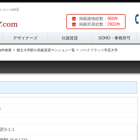
ョン.com】
掲載建物総数：
950件
掲載部屋総数：
2922件
デザイナーズ
分譲賃貸
SOHO・事務所可
>
>
物件検索
都立大学駅の高級賃貸マンション一覧
パークフラッツ学芸大学
り
沢
3-1-1