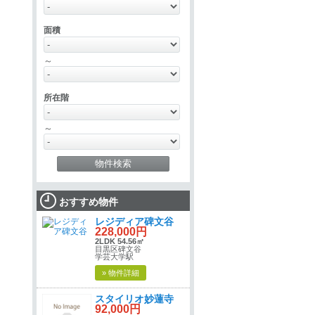
面積
～
所在階
～
おすすめ物件
レジディア碑文谷
228,000円
2LDK 54.56㎡
目黒区碑文谷
学芸大学駅
» 物件詳細
スタイリオ妙蓮寺
92,000円