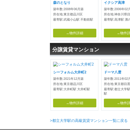
森のとなり
イクシア高津
築年数:2008年06月築
築年数:2006年02
所在地:東京都品川区
所在地:神奈川県
最寄駅:武蔵小山駅 不動前駅
最寄駅:高津駅 溝
→物件詳細
→物件
分譲賃貸マンション
シーフォルム大井町2
ドーマ八雲
築年数:2021年12月築
築年数:2011年02
所在地:東京都品川区
所在地:東京都目
最寄駅:大井町駅 大井町駅
最寄駅:都立大学駅
駅
→物件詳細
→物件
>都立大学駅の高級賃貸マンション一覧に戻る