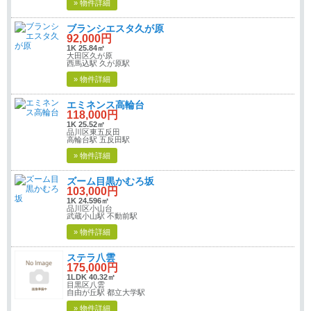
» 物件詳細
ブランシエスタ久が原
92,000円
1K 25.84㎡
大田区久が原
西馬込駅 久が原駅
» 物件詳細
エミネンス高輪台
118,000円
1K 25.52㎡
品川区東五反田
高輪台駅 五反田駅
» 物件詳細
ズーム目黒かむろ坂
103,000円
1K 24.596㎡
品川区小山台
武蔵小山駅 不動前駅
» 物件詳細
ステラ八雲
175,000円
1LDK 40.32㎡
目黒区八雲
自由が丘駅 都立大学駅
» 物件詳細