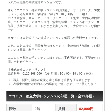
人気の目黒区の高級賃貸マンションです。
さらにエコロジー都立大学レジデンスは設備が、オートロック、防犯
カメラ、宅配ＢＯＸ、駐輪場、常時ゴミ出し可能、ＢＳ端子、ＣＳ、
バイク置き場、ＣＡＴＶ、フローリング、Ｂ・Ｔ別室、室内洗濯機置
場、バルコニー、ガスコンロ付、浴室乾燥機、システムキッチン、角
部屋、洗面所独立、ロフトなどと充実しており、大変オススメな物件
です。
当サイトは東急線沿いの賃貸マンションを網羅した専門サイトです。
人気の東急東横線、田園都市線はもとより、東急線の人気物件をお探
しの方は是非ご利用ください。
エコロジー都立大学レジデンスはすぐにご案内可能です。下記からお
問い合わせください。
【株式会社エスティリンク】
電話番号：0120-868-666 受付時間：10：00～19：00（無休）
写真、間取り図等が現状と違う場合は現状を優先致します。
表示中の物件が成約済みの場合もございます。ご了承ください。
エコロジー都立大学レジデンスの部屋一覧（全11部屋）
階数
2階
賃料
82,000円