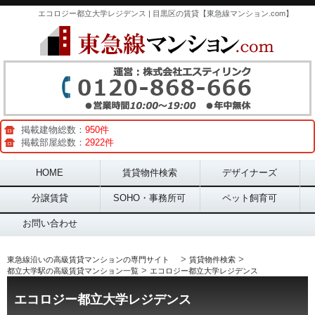
エコロジー都立大学レジデンス | 目黒区の賃貸【東急線マンション.com】
掲載建物総数：
950件
掲載部屋総数：
2922件
Main menu
HOME
賃貸物件検索
デザイナーズ
分譲賃貸
SOHO・事務所可
ペット飼育可
お問い合わせ
>
>
東急線沿いの高級賃貸マンションの専門サイト
賃貸物件検索
>
都立大学駅の高級賃貸マンション一覧
エコロジー都立大学レジデンス
エコロジー都立大学レジデンス