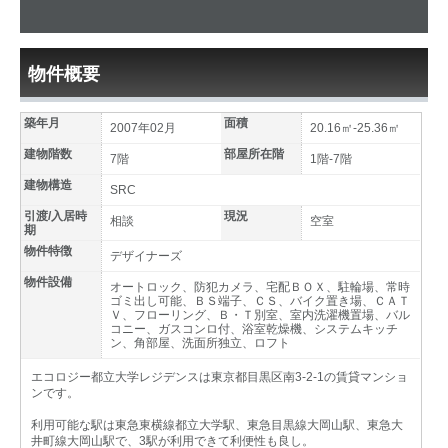
物件概要
築年月
面積
2007年02月
20.16㎡-25.36㎡
建物階数
部屋所在階
7階
1階-7階
建物構造
SRC
引渡/入居時
現況
相談
空室
期
物件特徴
デザイナーズ
物件設備
オートロック、防犯カメラ、宅配ＢＯＸ、駐輪場、常時
ゴミ出し可能、ＢＳ端子、ＣＳ、バイク置き場、ＣＡＴ
Ｖ、フローリング、Ｂ・Ｔ別室、室内洗濯機置場、バル
コニー、ガスコンロ付、浴室乾燥機、システムキッチ
ン、角部屋、洗面所独立、ロフト
エコロジー都立大学レジデンスは東京都目黒区南3-2-1の賃貸マンショ
ンです。
利用可能な駅は東急東横線都立大学駅、東急目黒線大岡山駅、東急大
井町線大岡山駅で、3駅が利用できて利便性も良し。