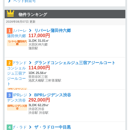
ペット飼育可
物件ランキング
2026年08月07日 更新
リバーレ蒲田仲六郷
1
117,000円
1LDK 31.01㎡
リバーレ蒲田仲六
郷
大田区仲六郷
蒲田駅
グランドコンシェルジュ三宿アジールコート
2
114,000円
1DK 25.56㎡
世田谷区三宿
池尻大橋駅 三軒茶屋駅
グランドコンシェ
ルジュ三宿アジー
BPRレジデンス渋谷
3
ルコート
292,000円
3LDK 62.29㎡
BPRレジデンス渋
谷
渋谷区渋谷
渋谷駅 渋谷駅
ザ・ラドロー中目黒
4