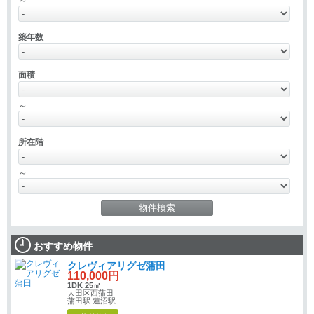
～
築年数
面積
～
所在階
～
おすすめ物件
クレヴィアリグゼ蒲田
110,000円
1DK 25㎡
大田区西蒲田
蒲田駅 蓮沼駅