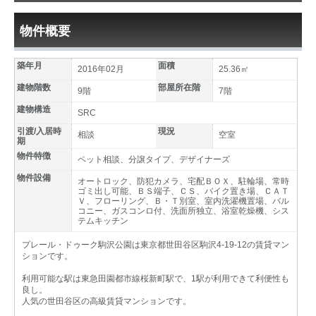
物件概要
築年月
面積
2016年02月
25.36㎡
建物階数
部屋所在階
9階
7階
建物構造
SRC
引渡/入居時
現況
相談
空室
期
物件特徴
ペット相談、分譲タイプ、デザイナーズ
物件設備
オートロック、防犯カメラ、宅配ＢＯＸ、駐輪場、常時
ゴミ出し可能、ＢＳ端子、ＣＳ、バイク置き場、ＣＡＴ
Ｖ、フローリング、Ｂ・Ｔ別室、室内洗濯機置場、バル
コニー、ガスコンロ付、洗面所独立、浴室乾燥機、シス
テムキッチン
プレール・ドゥーク駒沢公園は東京都世田谷区駒沢4-19-12の賃貸マン
ションです。
利用可能な駅は東急田園都市線桜新町駅で、1駅が利用できて利便性も
良し。
人気の世田谷区の高級賃貸マンションです。