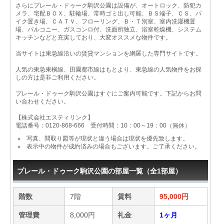
さらにプレール・ドゥーク駒沢公園は設備が、オートロック、防犯カ
メラ、宅配ＢＯＸ、駐輪場、常時ゴミ出し可能、ＢＳ端子、ＣＳ、バ
イク置き場、ＣＡＴＶ、フローリング、Ｂ・Ｔ別室、室内洗濯機置
場、バルコニー、ガスコンロ付、洗面所独立、浴室乾燥機、システム
キッチンなどと充実しており、大変オススメな物件です。
当サイトは東急線沿いの賃貸マンションを網羅した専門サイトです。
人気の東急東横線、田園都市線はもとより、東急線の人気物件をお探
しの方は是非ご利用ください。
プレール・ドゥーク駒沢公園はすぐにご案内可能です。下記からお問
い合わせください。
【株式会社エスティリンク】
電話番号：0120-868-666 受付時間：10：00～19：00（無休）
写真、間取り図等が現状と違う場合は現状を優先致します。
表示中の物件が成約済みの場合もございます。ご了承ください。
プレール・ドゥーク駒沢公園の部屋一覧（全1部屋）
階数
7階
賃料
95,000円
管理費
8,000円
礼金
1ヶ月