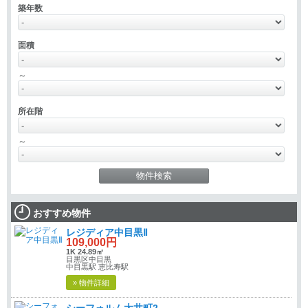
築年数
面積
～
所在階
～
おすすめ物件
レジディア中目黒Ⅱ
109,000円
1K 24.89㎡
目黒区中目黒
中目黒駅 恵比寿駅
» 物件詳細
シーフォルム大井町2