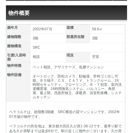
物件概要
築年月
面積
2002年07月
58.8㎡
建物階数
部屋所在階
3階
3階
建物構造
SRC
引渡/入居時
現況
相談
空室
期
物件特徴
ペット相談、デザイナーズ、低層マンション
物件設備
オートロック、防犯カメラ、駐輪場、常時ゴミ出し可
能、ＢＳ端子、ＣＳ、ＣＡＴＶ、トランクルーム、24
時間セキュリティ、フローリング、Ｂ・Ｔ別室、室内洗
濯機置場、24時間換気システム、バルコニー、角部
屋、最上階、洗面所独立、床暖房、浴室乾燥機、システ
ムキッチン
ベラコルテは、総階数3階建、SRC構造の貸マンションです。2002年
07月築の物件です。
ベラコルテの所在地は、東京都大田区久が原1-38-12です。最寄り駅で
ある久が原駅までは徒歩6分で、駅の近くに物件がございます。久が原