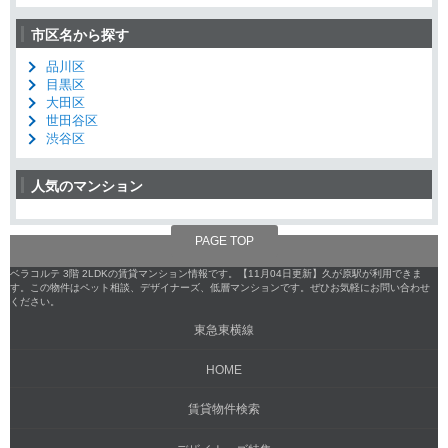
市区名から探す
品川区
目黒区
大田区
世田谷区
渋谷区
人気のマンション
PAGE TOP
ベラコルテ 3階 2LDKの賃貸マンション情報です。【11月04日更新】久が原駅が利用できま
す。この物件はペット相談、デザイナーズ、低層マンションです。ぜひお気軽にお問い合わせ
ください。
東急東横線
HOME
賃貸物件検索