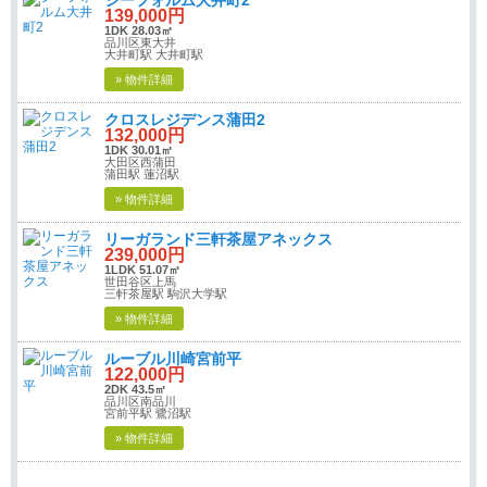
139,000円
1DK 28.03㎡
品川区東大井
大井町駅 大井町駅
» 物件詳細
クロスレジデンス蒲田2
132,000円
1DK 30.01㎡
大田区西蒲田
蒲田駅 蓮沼駅
» 物件詳細
リーガランド三軒茶屋アネックス
239,000円
1LDK 51.07㎡
世田谷区上馬
三軒茶屋駅 駒沢大学駅
» 物件詳細
ルーブル川崎宮前平
122,000円
2DK 43.5㎡
品川区南品川
宮前平駅 鷺沼駅
» 物件詳細