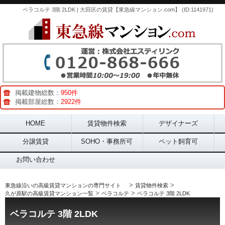
ベラコルテ 3階 2LDK | 大田区の賃貸【東急線マンション.com】 (ID:1141971)
掲載建物総数：
950件
掲載部屋総数：
2922件
Main menu
HOME
賃貸物件検索
デザイナーズ
分譲賃貸
SOHO・事務所可
ペット飼育可
お問い合わせ
>
>
東急線沿いの高級賃貸マンションの専門サイト
賃貸物件検索
>
>
久が原駅の高級賃貸マンション一覧
ベラコルテ
ベラコルテ 3階 2LDK
ベラコルテ 3階 2LDK