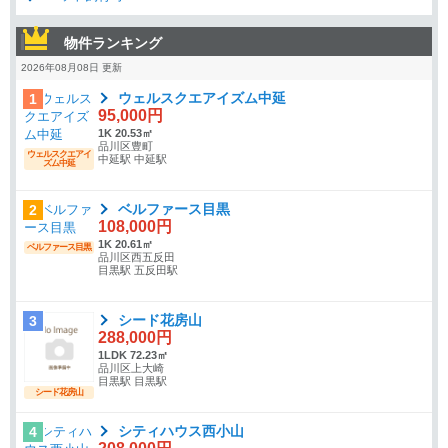
物件ランキング
2026年08月08日 更新
ウェルスクエアイズム中延
1
95,000円
1K 20.53㎡
品川区豊町
ウェルスクエアイ
中延駅 中延駅
ズム中延
ベルファース目黒
2
108,000円
1K 20.61㎡
ベルファース目黒
品川区西五反田
目黒駅 五反田駅
シード花房山
3
288,000円
1LDK 72.23㎡
品川区上大崎
目黒駅 目黒駅
シード花房山
シティハウス西小山
4