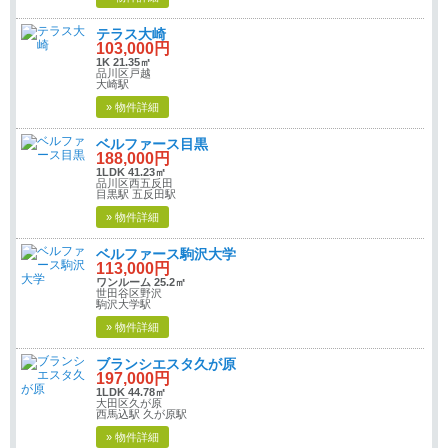
テラス大崎
103,000円
1K 21.35㎡
品川区戸越
大崎駅
» 物件詳細
ベルファース目黒
188,000円
1LDK 41.23㎡
品川区西五反田
目黒駅 五反田駅
» 物件詳細
ベルファース駒沢大学
113,000円
ワンルーム 25.2㎡
世田谷区野沢
駒沢大学駅
» 物件詳細
ブランシエスタ久が原
197,000円
1LDK 44.78㎡
大田区久が原
西馬込駅 久が原駅
» 物件詳細