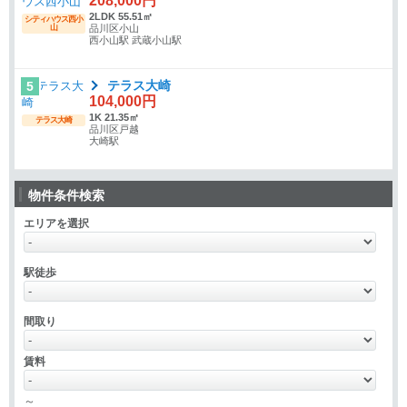
208,000円
2LDK 55.51㎡
シティハウス西小
山
品川区小山
西小山駅 武蔵小山駅
テラス大崎
5
104,000円
1K 21.35㎡
テラス大崎
品川区戸越
大崎駅
物件条件検索
エリアを選択
駅徒歩
間取り
賃料
～