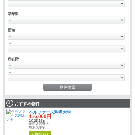
築年数
面積
～
所在階
～
おすすめ物件
ベルファース駒沢大学
116,000円
1K 25.29㎡
世田谷区野沢
駒沢大学駅
» 物件詳細