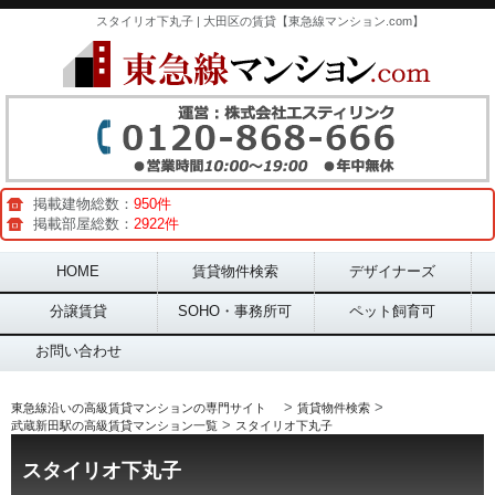
スタイリオ下丸子 | 大田区の賃貸【東急線マンション.com】
掲載建物総数：
950件
掲載部屋総数：
2922件
Main menu
HOME
賃貸物件検索
デザイナーズ
分譲賃貸
SOHO・事務所可
ペット飼育可
お問い合わせ
>
>
東急線沿いの高級賃貸マンションの専門サイト
賃貸物件検索
>
武蔵新田駅の高級賃貸マンション一覧
スタイリオ下丸子
スタイリオ下丸子