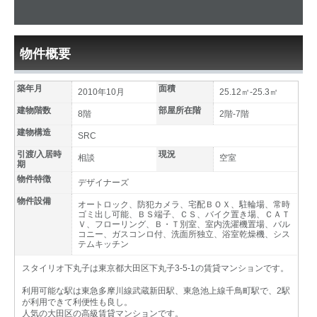
物件概要
築年月
面積
2010年10月
25.12㎡-25.3㎡
建物階数
部屋所在階
8階
2階-7階
建物構造
SRC
引渡/入居時
現況
相談
空室
期
物件特徴
デザイナーズ
物件設備
オートロック、防犯カメラ、宅配ＢＯＸ、駐輪場、常時
ゴミ出し可能、ＢＳ端子、ＣＳ、バイク置き場、ＣＡＴ
Ｖ、フローリング、Ｂ・Ｔ別室、室内洗濯機置場、バル
コニー、ガスコンロ付、洗面所独立、浴室乾燥機、シス
テムキッチン
スタイリオ下丸子は東京都大田区下丸子3-5-1の賃貸マンションです。
利用可能な駅は東急多摩川線武蔵新田駅、東急池上線千鳥町駅で、2駅
が利用できて利便性も良し。
人気の大田区の高級賃貸マンションです。