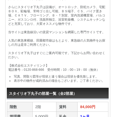
さらにスタイリオ下丸子は設備が、オートロック、防犯カメラ、宅配
ＢＯＸ、駐輪場、常時ゴミ出し可能、ＢＳ端子、ＣＳ、バイク置き
場、ＣＡＴＶ、フローリング、Ｂ・Ｔ別室、室内洗濯機置場、バルコ
ニー、ガスコンロ付、洗面所独立、浴室乾燥機、システムキッチンな
どと充実しており、大変オススメな物件です。
当サイトは東急線沿いの賃貸マンションを網羅した専門サイトです。
人気の東急東横線、田園都市線はもとより、東急線の人気物件をお探
しの方は是非ご利用ください。
スタイリオ下丸子はすぐにご案内可能です。下記からお問い合わせく
ださい。
【株式会社エスティリンク】
電話番号：0120-868-666 受付時間：10：00～19：00（無休）
写真、間取り図等が現状と違う場合は現状を優先致します。
表示中の物件が成約済みの場合もございます。ご了承ください。
スタイリオ下丸子の部屋一覧（全2部屋）
階数
2階
賃料
84,000円
管理費
5,000円
礼金
1ヶ月