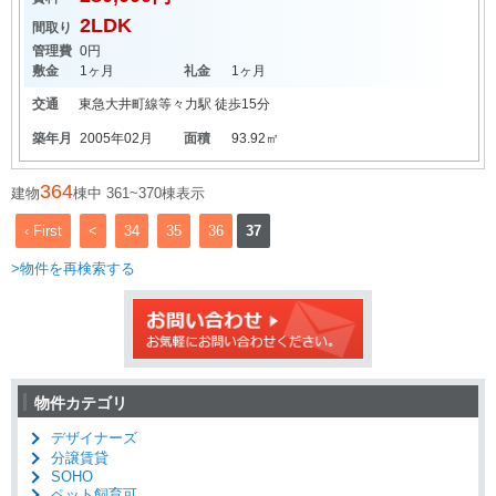
2LDK
間取り
管理費
0円
敷金
1ヶ月
礼金
1ヶ月
交通
東急大井町線
等々力駅
徒歩15分
築年月
2005年02月
面積
93.92㎡
364
建物
棟中 361~370棟表示
‹ First
<
34
35
36
37
>物件を再検索する
物件カテゴリ
デザイナーズ
分譲賃貸
SOHO
ペット飼育可