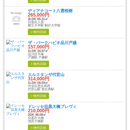
» 物件詳細
ディアナコート八雲桜樹
265,000円
2LDK 65.31㎡
目黒区八雲
都立大学駅 駒沢大学駅
» 物件詳細
ザ・パークハビオ品川戸越
157,000円
1LDK 34.97㎡
品川区平塚
戸越駅 戸越駅
» 物件詳細
エルスタンザ代官山
314,000円
1LDK 59.59㎡
渋谷区恵比寿西
代官山駅 恵比寿駅
» 物件詳細
ドレッセ目黒大橋プレヴィ
210,000円
2DK 48.08㎡
目黒区大橋
池尻大橋駅
» 物件詳細