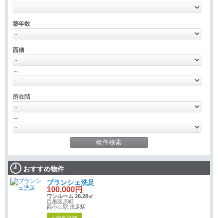
築年数
面積
～
所在階
～
おすすめ物件
ブランシェ洗足
100,000円
ワンルーム 28.28㎡
目黒区原町
西小山駅 洗足駅