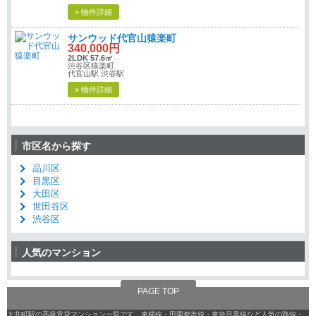
» 物件詳細
サンウッド代官山猿楽町
340,000円
2LDK 57.6㎡
渋谷区猿楽町
代官山駅 渋谷駅
» 物件詳細
市区名から探す
品川区
目黒区
大田区
世田谷区
渋谷区
人気のマンション
PAGE TOP
大井町駅の高級賃貸マンション一覧です。東横線・田園都市線・東急目黒線など人気の路線・