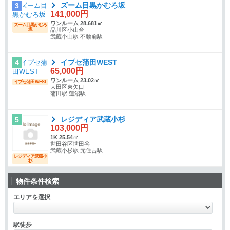
ズーム目黒かむろ坂
3
141,000円
ワンルーム 28.681㎡
ズーム目黒かむろ
坂
品川区小山台
武蔵小山駅 不動前駅
イプセ蒲田WEST
4
65,000円
ワンルーム 23.02㎡
イプセ蒲田WEST
大田区東矢口
蒲田駅 蓮沼駅
レジディア武蔵小杉
5
103,000円
1K 25.54㎡
世田谷区世田谷
武蔵小杉駅 元住吉駅
レジディア武蔵小
杉
物件条件検索
エリアを選択
駅徒歩