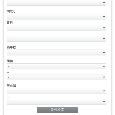
間取り
賃料
～
築年数
面積
～
所在階
～