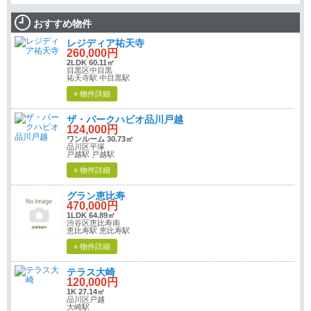
おすすめ物件
レジディア祐天寺
260,000円
2LDK 60.11㎡
目黒区中目黒
祐天寺駅 中目黒駅
» 物件詳細
ザ・パークハビオ品川戸越
124,000円
ワンルーム 30.73㎡
品川区平塚
戸越駅 戸越駅
» 物件詳細
グラン恵比寿
470,000円
1LDK 64.89㎡
渋谷区恵比寿南
恵比寿駅 恵比寿駅
» 物件詳細
テラス大崎
120,000円
1K 27.14㎡
品川区戸越
大崎駅