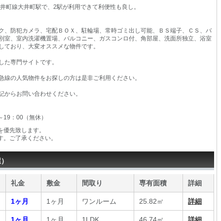
大井町線大井町駅で、2駅が利用できて利便性も良し。
ク、防犯カメラ、宅配ＢＯＸ、駐輪場、常時ゴミ出し可能、ＢＳ端子、ＣＳ、バ
別室、室内洗濯機置場、バルコニー、ガスコンロ付、角部屋、洗面所独立、浴室
しており、大変オススメな物件です。
した専門サイトです。
急線の人気物件をお探しの方は是非ご利用ください。
記からお問い合わせください。
0～19：00（無休）
を優先致します。
す。ご了承ください。
屋）
礼金
敷金
間取り
専有面積
詳細
1ヶ月
1ヶ月
ワンルーム
25.82㎡
詳細
1ヶ月
1ヶ月
1LDK
46.74㎡
詳細