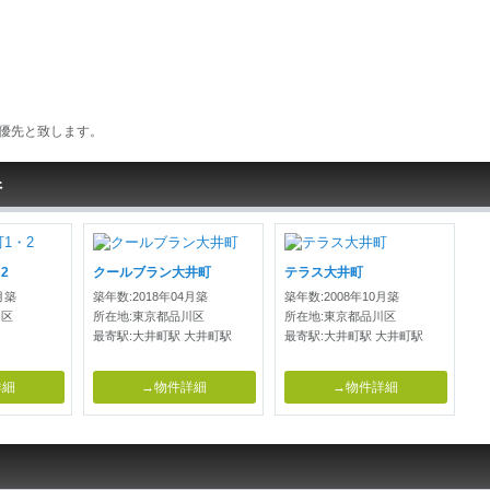
優先と致します。
件
2
クールブラン大井町
テラス大井町
月築
築年数:2018年04月築
築年数:2008年10月築
川区
所在地:東京都品川区
所在地:東京都品川区
最寄駅:大井町駅 大井町駅
最寄駅:大井町駅 大井町駅
詳細
→物件詳細
→物件詳細