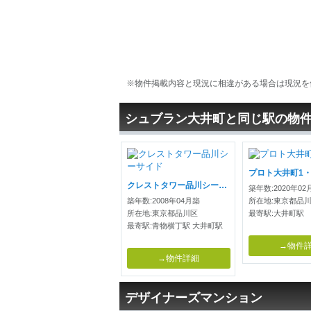
※物件掲載内容と現況に相違がある場合は現況を
シュブラン大井町と同じ駅の物
プロト大井町1・
クレストタワー品川シーサイド
築年数:2020年02
築年数:2008年04月築
所在地:東京都品
所在地:東京都品川区
最寄駅:大井町駅
最寄駅:青物横丁駅 大井町駅
→物件
→物件詳細
デザイナーズマンション