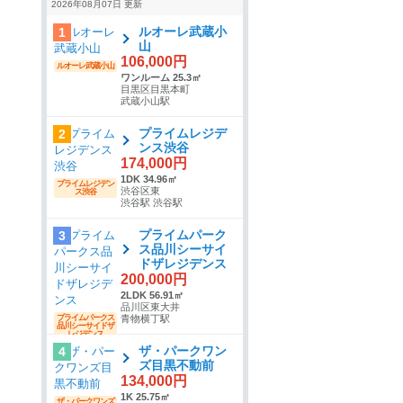
2026年08月07日 更新
ルオーレ武蔵小
1
山
106,000円
ルオーレ武蔵小山
ワンルーム 25.3㎡
目黒区目黒本町
武蔵小山駅
プライムレジデ
2
ンス渋谷
174,000円
1DK 34.96㎡
プライムレジデン
渋谷区東
ス渋谷
渋谷駅 渋谷駅
プライムパーク
3
ス品川シーサイ
ドザレジデンス
200,000円
2LDK 56.91㎡
品川区東大井
プライムパークス
青物横丁駅
品川シーサイドザ
レジデンス
ザ・パークワン
4
ズ目黒不動前
134,000円
1K 25.75㎡
ザ・パークワンズ