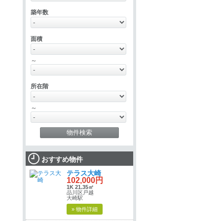
築年数
面積
～
所在階
～
おすすめ物件
テラス大崎
102,000円
1K 21.35㎡
品川区戸越
大崎駅
» 物件詳細