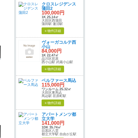
クロスレジデンス
蒲田2
100,000円
1K 25.14㎡
大田区西蒲田
蒲田駅 蓮沼駅
» 物件詳細
ヴォーガコルテ西
小山
84,000円
1K 22.47㎡
品川区荏原
西小山駅 武蔵小山駅
» 物件詳細
ベルファース馬込
115,000円
ワンルーム 25.32㎡
大田区東馬込
馬込駅 荏原町駅
» 物件詳細
アパートメンツ都
立大学
141,000円
1DK 35.74㎡
目黒区八雲
都立大学駅 自由が丘駅