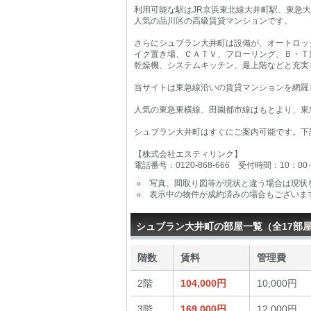
利用可能な駅はJR京浜東北線大井町駅、東急
人気の品川区の高級賃貸マンションです。
さらにシュブラン大井町は設備が、オートロッ
イク置き場、ＣＡＴＶ、フローリング、Ｂ・Ｔ
乾燥機、システムキッチン、最上階などと充実
当サイトは東急線沿いの賃貸マンションを網羅
人気の東急東横線、田園都市線はもとより、東
シュブラン大井町はすぐにご案内可能です。下
【株式会社エスティリンク】
電話番号：0120-868-666 受付時間：10：0
写真、間取り図等が現状と違う場合は現状
表示中の物件が成約済みの場合もございま
シュブラン大井町の部屋一覧（全17部
階数
賃料
管理費
2階
104,000円
10,000円
3階
169,000円
12,000円