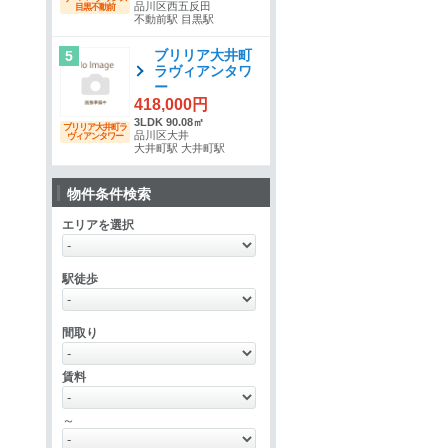
品川区西五反田
目黒不動前
不動前駅 目黒駅
ブリリア大井町
5
ラヴィアンタワ
ー
418,000円
3LDK 90.08㎡
ブリリア大井町ラ
品川区大井
ヴィアンタワー
大井町駅 大井町駅
物件条件検索
エリアを選択
駅徒歩
間取り
賃料
～