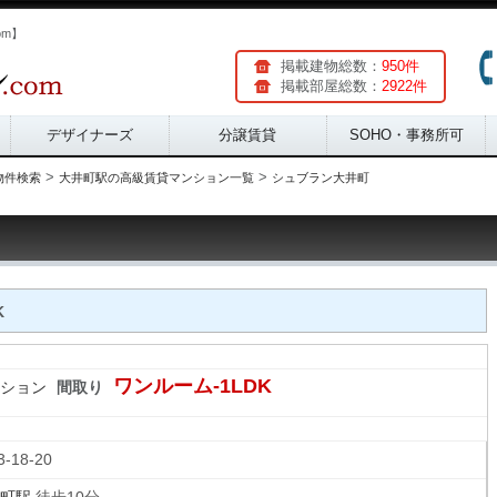
om】
掲載建物総数：
950件
掲載部屋総数：
2922件
デザイナーズ
分譲賃貸
SOHO・事務所可
>
>
物件検索
大井町駅の高級賃貸マンション一覧
シュブラン大井町
K
ワンルーム-1LDK
ション
間取り
3-18-20