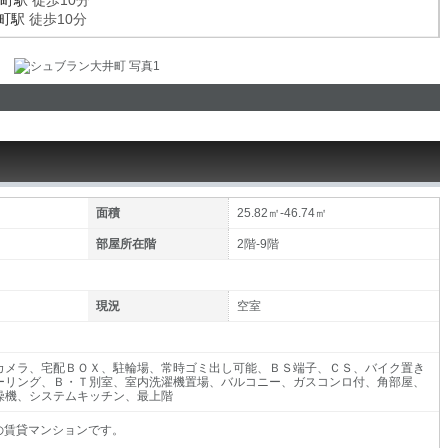
町駅
徒歩10分
町駅
徒歩10分
面積
25.82㎡-46.74㎡
部屋所在階
2階-9階
現況
空室
カメラ、宅配ＢＯＸ、駐輪場、常時ゴミ出し可能、ＢＳ端子、ＣＳ、バイク置き
ーリング、Ｂ・Ｔ別室、室内洗濯機置場、バルコニー、ガスコンロ付、角部屋、
燥機、システムキッチン、最上階
0の賃貸マンションです。