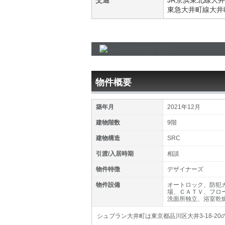
交通
JR京浜東北線
大井
東急大井町線
大井
物件概要
築年月
2021年12月
建物階数
9階
建物構造
SRC
引渡/入居時期
相談
物件特徴
デザイナーズ
物件設備
オートロック、防犯
場、ＣＡＴＶ、フロ
洗面所独立、浴室乾
シュブラン大井町は東京都品川区大井3-18-2