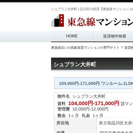
シュブラン大井町 | 品川区の賃貸【東急線マンション.c
Main menu
HOME
賃貸物件検索
>
東急線沿いの高級賃貸マンションの専門サイト
賃貸
シュブラン大井町
104,000円-171,000円 ワンルーム-1LD
物件名
シュブラン大井町
104,000円-171,000円
賃料
貸マン
管理費
10,000円-12,000円
敷金
1ヶ月
礼金
1ヶ月
所在地
東京都
品川区
大井