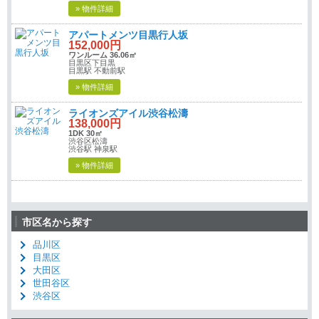
» 物件詳細
アパートメンツ目黒行人坂
152,000円
ワンルーム 36.06㎡
目黒区下目黒
目黒駅 不動前駅
» 物件詳細
ライオンズアイル渋谷松濤
138,000円
1DK 30㎡
渋谷区松濤
渋谷駅 神泉駅
» 物件詳細
市区名から探す
品川区
目黒区
大田区
世田谷区
渋谷区