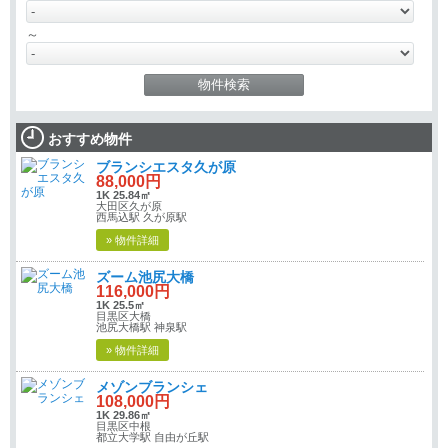
～
おすすめ物件
ブランシエスタ久が原
88,000円
1K 25.84㎡
大田区久が原
西馬込駅 久が原駅
» 物件詳細
ズーム池尻大橋
116,000円
1K 25.5㎡
目黒区大橋
池尻大橋駅 神泉駅
» 物件詳細
メゾンブランシェ
108,000円
1K 29.86㎡
目黒区中根
都立大学駅 自由が丘駅