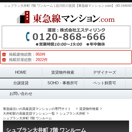
シュブラン大井町 7階 ワンルーム | 品川区の賃貸【東急線マンション.com】 (ID:1945407
掲載建物総数：
950件
掲載部屋総数：
2922件
Main menu
HOME
賃貸物件検索
デザイナーズ
分譲賃貸
SOHO・事務所可
ペット飼育可
お問い合わせ
>
>
東急線沿いの高級賃貸マンションの専門サイト
賃貸物件検索
>
>
大井町駅の高級賃貸マンション一覧
シュブラン大井町
シュブラン大井町 7階 ワンルーム
シュブラン大井町 7階 ワンルーム