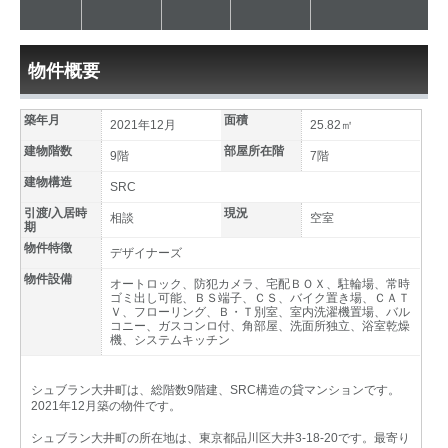
物件概要
築年月
面積
2021年12月
25.82㎡
建物階数
部屋所在階
9階
7階
建物構造
SRC
引渡/入居時
現況
相談
空室
期
物件特徴
デザイナーズ
物件設備
オートロック、防犯カメラ、宅配ＢＯＸ、駐輪場、常時
ゴミ出し可能、ＢＳ端子、ＣＳ、バイク置き場、ＣＡＴ
Ｖ、フローリング、Ｂ・Ｔ別室、室内洗濯機置場、バル
コニー、ガスコンロ付、角部屋、洗面所独立、浴室乾燥
機、システムキッチン
シュブラン大井町は、総階数9階建、SRC構造の貸マンションです。
2021年12月築の物件です。
シュブラン大井町の所在地は、東京都品川区大井3-18-20です。最寄り