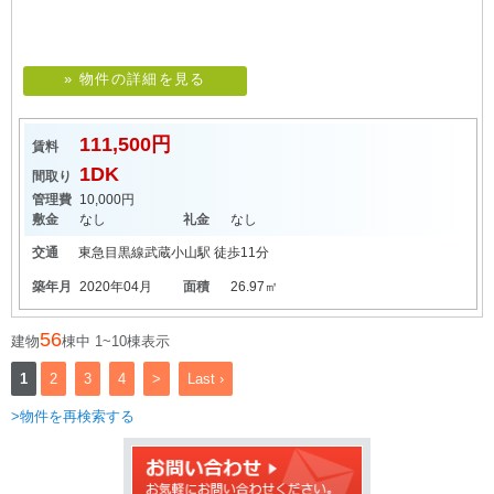
» 物件の詳細を見る
111,500円
賃料
1DK
間取り
管理費
10,000円
敷金
なし
礼金
なし
交通
東急目黒線
武蔵小山駅
徒歩11分
築年月
2020年04月
面積
26.97㎡
56
建物
棟中 1~10棟表示
1
2
3
4
>
Last ›
>物件を再検索する