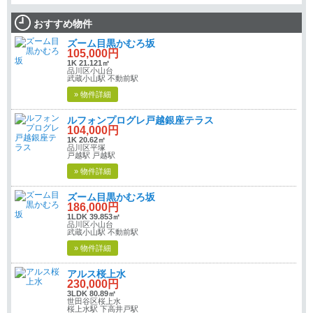
おすすめ物件
ズーム目黒かむろ坂
105,000円
1K 21.121㎡
品川区小山台
武蔵小山駅 不動前駅
» 物件詳細
ルフォンプログレ戸越銀座テラス
104,000円
1K 20.62㎡
品川区平塚
戸越駅 戸越駅
» 物件詳細
ズーム目黒かむろ坂
186,000円
1LDK 39.853㎡
品川区小山台
武蔵小山駅 不動前駅
» 物件詳細
アルス桜上水
230,000円
3LDK 80.89㎡
世田谷区桜上水
桜上水駅 下高井戸駅