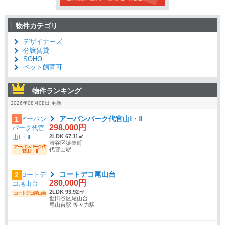
物件カテゴリ
デザイナーズ
分譲賃貸
SOHO
ペット飼育可
物件ランキング
2026年08月08日 更新
アーバンパーク代官山Ⅰ・Ⅱ
1
298,000円
2LDK 67.11㎡
渋谷区猿楽町
アーバンパーク代
代官山駅
官山Ⅰ・Ⅱ
コートデコ尾山台
2
280,000円
2LDK 93.92㎡
コートデコ尾山台
世田谷区尾山台
尾山台駅 等々力駅