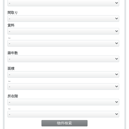
間取り
賃料
～
築年数
面積
～
所在階
～