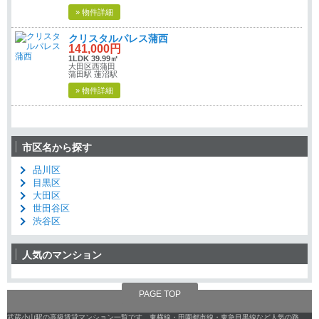
» 物件詳細
クリスタルパレス蒲西
141,000円
1LDK 39.99㎡
大田区西蒲田
蒲田駅 蓮沼駅
» 物件詳細
市区名から探す
品川区
目黒区
大田区
世田谷区
渋谷区
人気のマンション
PAGE TOP
武蔵小山駅の高級賃貸マンション一覧です。東横線・田園都市線・東急目黒線など人気の路